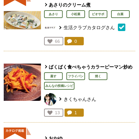
あさりのクリーム煮
あさり
小松菜
ビオサポ
白菜
生活クラブカタログさん
コメント：
0
件。コメントを見る。
お気に入り登録：
66
人が登録
ばくばく食べちゃうカラーピーマン炒め
蒸す
フライパン
焼く
みんなの投稿レシピ
きくちゃんさん
コメント：
1
件。コメントを見る。
お気に入り登録：
13
人が登録
おかゆ