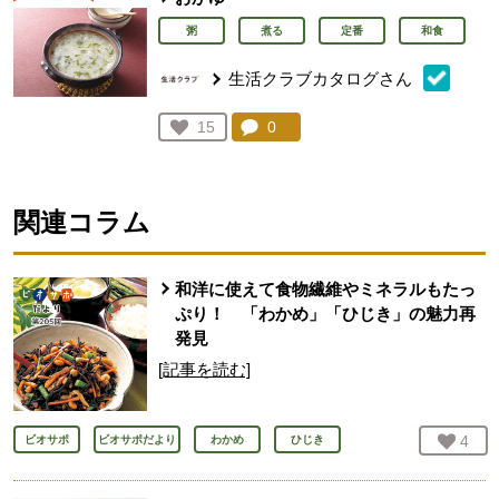
粥
煮る
定番
和食
生活クラブカタログさん
コメント：
0
件。コメントを見る。
お気に入り登録：
15
人が登録
関連コラム
和洋に使えて食物繊維やミネラルもたっ
ぷり！ 「わかめ」「ひじき」の魅力再
発見
[記事を読む]
お気
4
人
ビオサポ
ビオサポだより
わかめ
ひじき