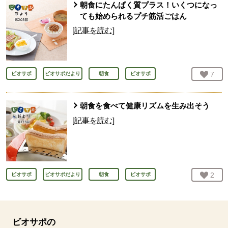
朝食にたんぱく質プラス！いくつになっ
ても始められるプチ筋活ごはん
[記事を読む]
お気
7
人
ビオサポ
ビオサポだより
朝食
ビオサポ
朝食を食べて健康リズムを生み出そう
[記事を読む]
お気
2
人
ビオサポ
ビオサポだより
朝食
ビオサポ
ビオサポの