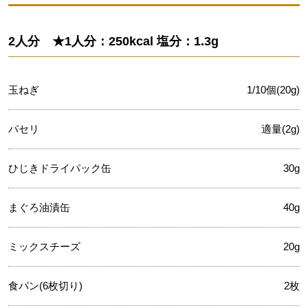
2人分 ★1人分：250kcal 塩分：1.3g
玉ねぎ
1/10個(20g)
パセリ
適量(2g)
ひじきドライパック缶
30g
まぐろ油漬缶
40g
ミックスチーズ
20g
食パン(6枚切り)
2枚