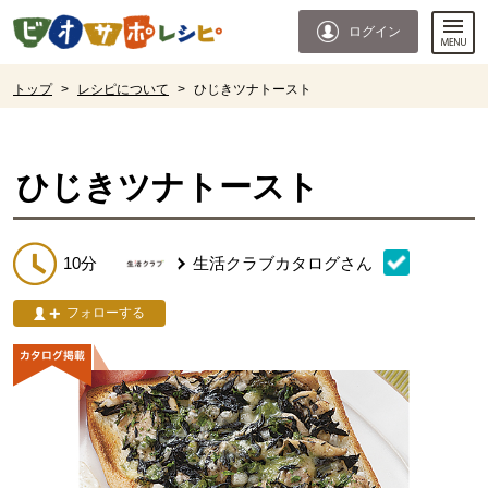
本文へジャンプする。
ページの先頭です。
ログイン
ここからサイト内共通メニューです。
サイト内共通メニューをスキップする
サイト内共通メニューここまで。
ここから現在位置です。
トップ
>
レシピについて
>
ひじきツナトースト
現在位置ここまで
ひじきツナトースト
10分
生活クラブカタログ
さん
フォローする