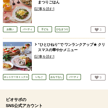
まつりごはん
[記事を読む]
お気
3
人
お祝い
パーティ
子ども
ひなまつり
“ひとひねり”で ワンランクアップ★ クリ
スマスの華やかメニュー
[記事を読む]
お気
9
人
ホットケーキミックス
いちご
おもてなし
パーティ
ビオサポの
SNS公式アカウント