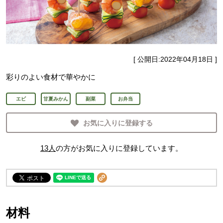
[ 公開日:
2022年04月18日
]
彩りのよい食材で華やかに
エビ
甘夏みかん
副菜
お弁当
お気に入りに登録する
13
人
の方がお気に入りに登録しています。
材料