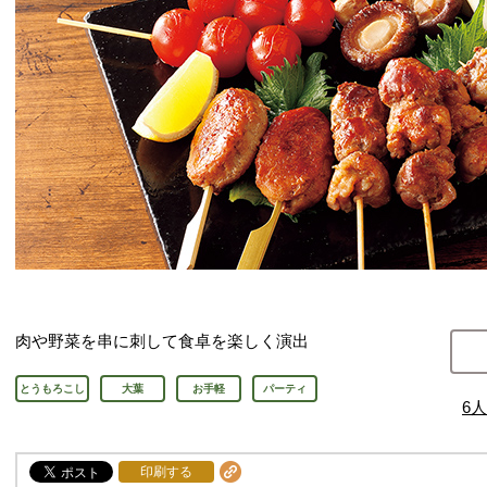
肉や野菜を串に刺して食卓を楽しく演出
とうもろこし
大葉
お手軽
パーティ
6
人
印刷する