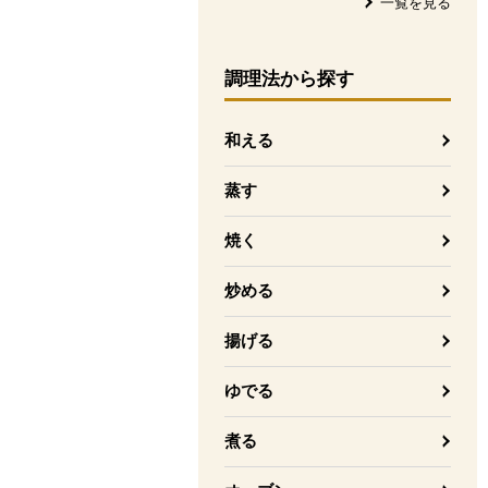
一覧を見る
調理法
から探す
和える
蒸す
焼く
炒める
揚げる
ゆでる
煮る