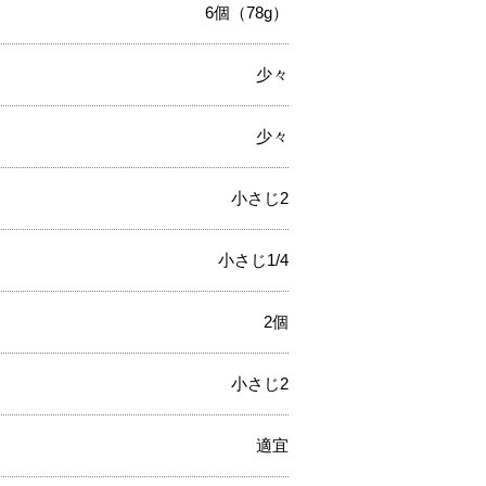
6個（78g）
少々
少々
小さじ2
小さじ1/4
2個
小さじ2
適宜