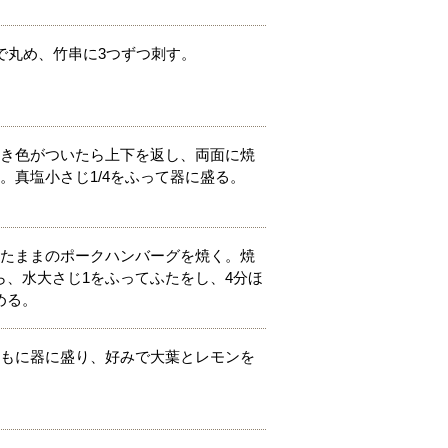
で丸め、竹串に3つずつ刺す。
焼き色がついたら上下を返し、両面に焼
。真塩小さじ1/4をふって器に盛る。
ったままのポークハンバーグを焼く。焼
、水大さじ1をふってふたをし、4分ほ
める。
ともに器に盛り、好みで大葉とレモンを