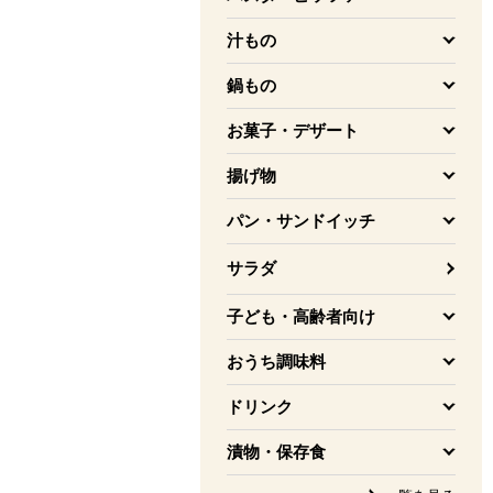
を開く
汁もの
を開く
鍋もの
を開く
お菓子・デザート
を開く
揚げ物
を開く
パン・サンドイッチ
を開く
サラダ
子ども・高齢者向け
を開く
おうち調味料
を開く
ドリンク
を開く
漬物・保存食
を開く