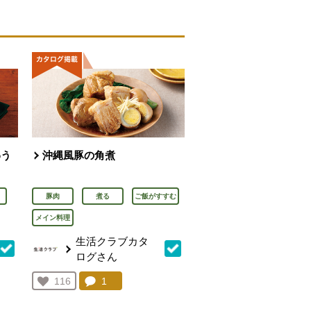
わう
沖縄風豚の角煮
豚肉
煮る
ご飯がすすむ
メイン料理
生活クラブカタ
ログさん
を見る。
コメント：
1
件。コメントを見る。
お気に入り登録：
116
人が登録