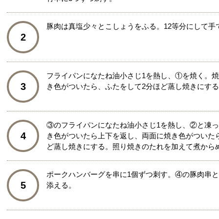
豚肉は真塩少々とこしょうをふる。12等分にして手
2
フライパンになたね油小さじ1を熱し、①を焼く。
3
き色がついたら、ふたをして2分ほど蒸し焼きにする
③のフライパンになたね油小さじ1を熱し、②と凍
4
き色がついたら上下を返し、両面に焼き色がついたら
ど蒸し焼きにする。照り焼きのたれを加えて煮から
ポークハンバーグを串に1個ずつ刺す。④の豚肉串
5
添える。