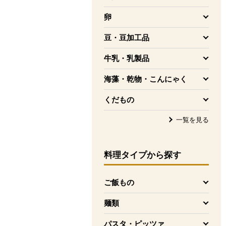
を開く
卵
を開く
豆・豆加工品
を開く
牛乳・乳製品
を開く
海藻・乾物・こんにゃく
を開く
くだもの
を開く
一覧を見る
料理タイプ
から探す
ご飯もの
を開く
麺類
を開く
パスタ・ピッツァ