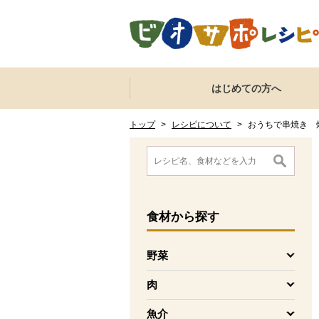
本文へジャンプする。
ページの先頭です。
ここからサイト内共通メニューです。
サイト内共通メニューをスキップする
はじめての方へ
サイト内共通メニューここまで。
ここから現在位置です。
現在位置ここまで
トップ
>
レシピについて
>
おうちで串焼き 
ここから消費材検索メニューです。
消費材検索メニューここまで。
ここから本文です。
食材
から探す
野菜
を開く
肉
を開く
魚介