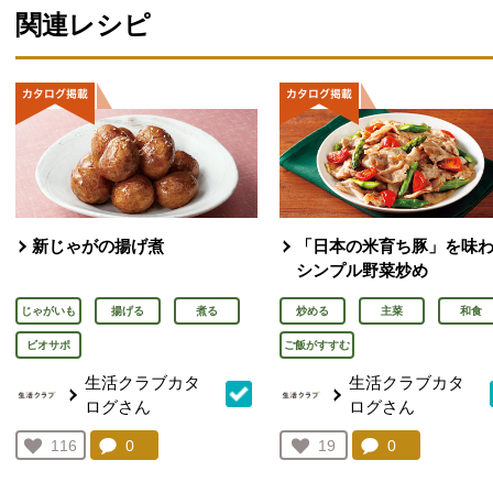
関連レシピ
新じゃがの揚げ煮
「日本の米育ち豚」を味
シンプル野菜炒め
じゃがいも
揚げる
煮る
炒める
主菜
和食
ビオサポ
ご飯がすすむ
生活クラブカタ
生活クラブカタ
ログさん
ログさん
コメント：
0
件。コメントを見る。
コメント：
0
件。コメント
お気に入り登録：
116
お気に入り登録：
19
人が登録
人が登録