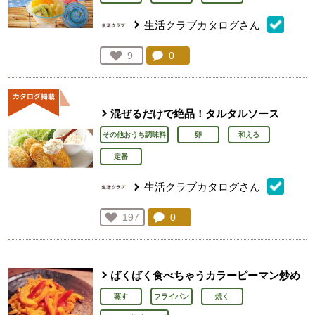
生活クラブカタログさん
コメント：
0
件。コメントを見る。
お気に入り登録：
9
人が登録
混ぜるだけで絶品！タルタルソース
その他おうち調味料
卵
和える
定番
生活クラブカタログさん
コメント：
0
件。コメントを見る。
お気に入り登録：
197
人が登録
ばくばく食べちゃうカラーピーマン炒め
蒸す
フライパン
焼く