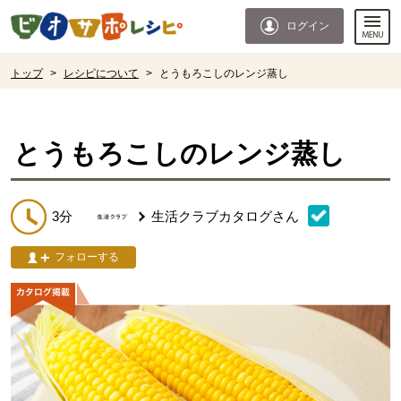
本文へジャンプする。
ページの先頭です。
ログイン
ここからサイト内共通メニューです。
サイト内共通メニューをスキップする
サイト内共通メニューここまで。
ここから現在位置です。
トップ
>
レシピについて
>
とうもろこしのレンジ蒸し
現在位置ここまで
とうもろこしのレンジ蒸し
3分
生活クラブカタログ
さん
フォローする