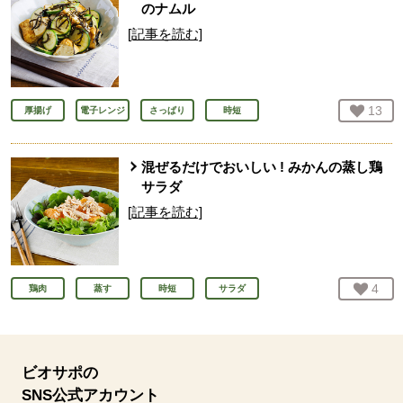
のナムル
[記事を読む]
お気
13
人
厚揚げ
電子レンジ
さっぱり
時短
混ぜるだけでおいしい ! みかんの蒸し鶏
サラダ
[記事を読む]
お気
4
人
鶏肉
蒸す
時短
サラダ
ビオサポの
SNS公式アカウント