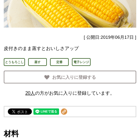
[ 公開日:
2019年06月17日
]
皮付きのまま蒸すとおいしさアップ
とうもろこし
蒸す
定番
電子レンジ
お気に入りに登録する
20
人
の方がお気に入りに登録しています。
材料