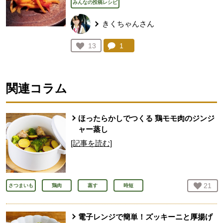
みんなの投稿レシピ
きくちゃんさん
コメント：
1
件。コメントを見る。
お気に入り登録：
13
人が登録
関連コラム
ほったらかしでつくる 鶏モモ肉のジンジ
ャー蒸し
[記事を読む]
お気
21
人
さつまいも
鶏肉
蒸す
時短
電子レンジで簡単！ズッキーニと厚揚げ