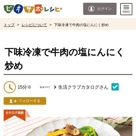
本文へジャンプする。
ページの先頭です。
ログイン
ここからサイト内共通メニューです。
サイト内共通メニューをスキップする
サイト内共通メニューここまで。
ここから現在位置です。
トップ
>
レシピについて
>
下味冷凍で牛肉の塩にんにく炒め
現在位置ここまで
下味冷凍で牛肉の塩にんにく
炒め
15分※
生活クラブカタログ
さん
フォローする