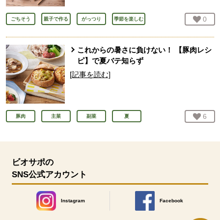
お気
0
人
ごちそう
親子で作る
がっつり
季節を楽しむ
これからの暑さに負けない！ 【豚肉レシ
ピ】で夏バテ知らず
[記事を読む]
お気
6
人
豚肉
主菜
副菜
夏
ビオサポの
SNS公式アカウント
Instagram
Facebook
別のウィンドウで開きます。
別のウィンドウで開きます