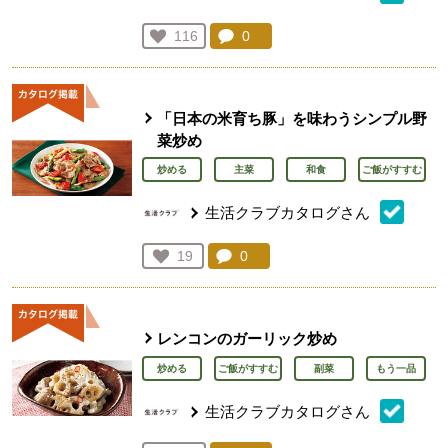
コメント：
0
件。コメントを見る。
お気に入り登録：
116
人が登録
「日本の米育ち豚」を味わうシンプル野
菜炒め
炒める
主菜
和食
ご飯がすすむ
生活クラブカタログさん
コメント：
0
件。コメントを見る。
お気に入り登録：
19
人が登録
レンコンのガーリック炒め
炒める
ご飯がすすむ
副菜
もう一品
生活クラブカタログさん