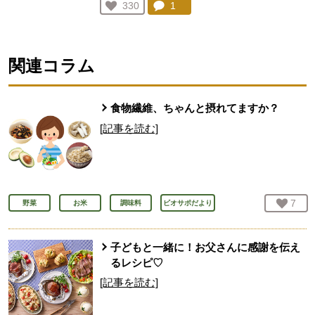
コメント：
1
件。コメントを見る。
お気に入り登録：
330
人が登録
関連コラム
食物繊維、ちゃんと摂れてますか？
[記事を読む]
お気
7
人
野菜
お米
調味料
ビオサポだより
子どもと一緒に！お父さんに感謝を伝え
るレシピ♡
[記事を読む]