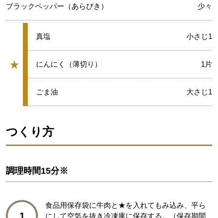
ブラックペッパー（あらびき）
少々
★
真塩
小さじ1
★
★
にんにく（薄切り）
1片
グループ
★
ごま油
大さじ1
つくり方
調理時間
15分※
食品用保存袋に牛肉と★を入れてもみ込み、平ら
1
にして空気を抜き冷凍庫に保存する。（保存期間