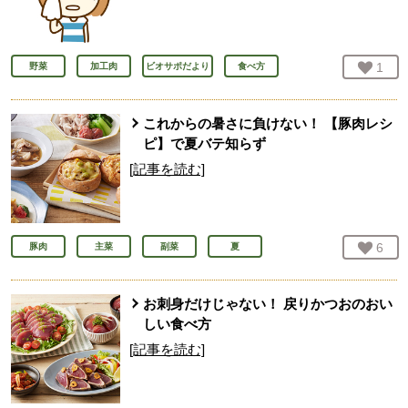
お気
1
人
野菜
加工肉
ビオサポだより
食べ方
これからの暑さに負けない！ 【豚肉レシ
ピ】で夏バテ知らず
[記事を読む]
お気
6
人
豚肉
主菜
副菜
夏
お刺身だけじゃない！ 戻りかつおのおい
しい食べ方
[記事を読む]