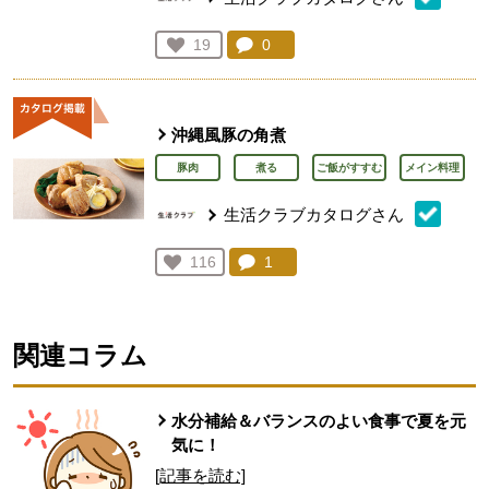
コメント：
0
件。コメントを見る。
お気に入り登録：
19
人が登録
沖縄風豚の角煮
豚肉
煮る
ご飯がすすむ
メイン料理
生活クラブカタログさん
コメント：
1
件。コメントを見る。
お気に入り登録：
116
人が登録
関連コラム
水分補給＆バランスのよい食事で夏を元
気に！
[記事を読む]