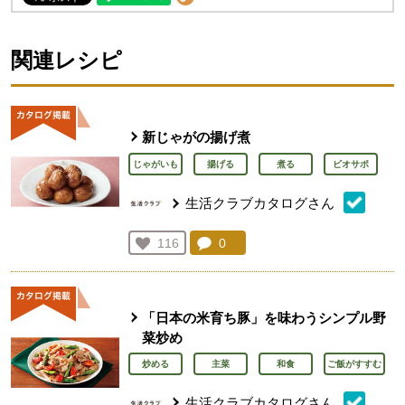
関連レシピ
新じゃがの揚げ煮
じゃがいも
揚げる
煮る
ビオサポ
生活クラブカタログさん
コメント：
0
件。コメントを見る。
お気に入り登録：
116
人が登録
「日本の米育ち豚」を味わうシンプル野
菜炒め
炒める
主菜
和食
ご飯がすすむ
生活クラブカタログさん