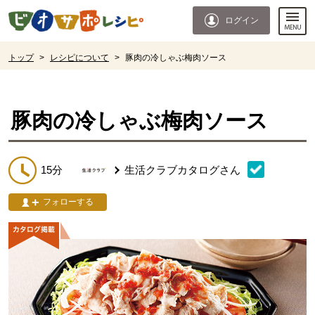
本文へジャンプする。
ページの先頭です。
ログイン
ここからサイト内共通メニューです。
サイト内共通メニューをスキップする
サイト内共通メニューここまで。
ここから現在位置です。
トップ
>
レシピについて
>
豚肉の冷しゃぶ梅肉ソース
現在位置ここまで
豚肉の冷しゃぶ梅肉ソース
15分
生活クラブカタログ
さん
フォローする