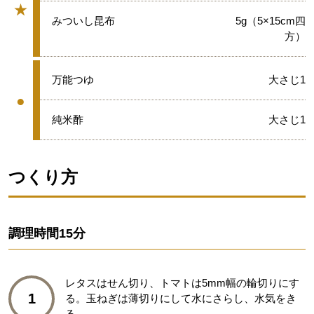
★
グループ
★
みついし昆布
5g（5×15cm四
方）
●
万能つゆ
大さじ1
●
グループ
●
純米酢
大さじ1
つくり方
調理時間
15分
レタスはせん切り、トマトは5mm幅の輪切りにす
1
る。玉ねぎは薄切りにして水にさらし、水気をき
る。