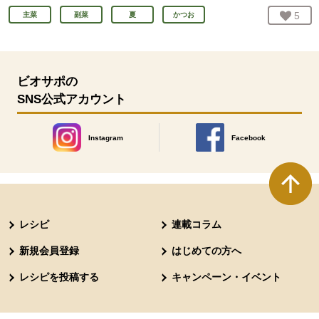
お気
5
人
主菜
副菜
夏
かつお
ビオサポの
SNS公式アカウント
Instagram
Facebook
別のウィンドウで開きます。
別のウィンドウで開きます
本文ここまで。
ここから共通フッターメニューです。
レシピ
連載コラム
新規会員登録
はじめての方へ
レシピを投稿する
キャンペーン・イベント