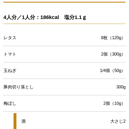
4人分／1人分：186kcal 塩分1.1ｇ
レタス
8枚（120g）
トマト
2個（300g）
玉ねぎ
1/4個（50g）
豚肉切り落とし
300g
梅ぼし
2個（10g）
★
酒
大さじ2