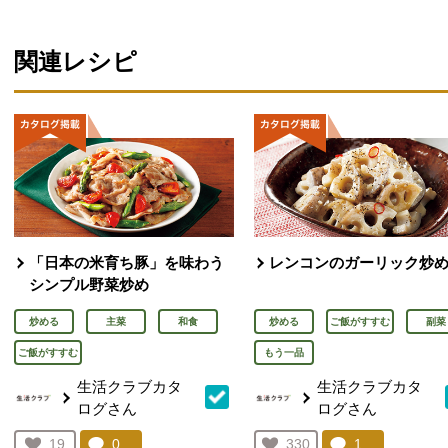
関連レシピ
「日本の米育ち豚」を味わう
レンコンのガーリック炒
シンプル野菜炒め
炒める
主菜
和食
炒める
ご飯がすすむ
副菜
ご飯がすすむ
もう一品
生活クラブカタ
生活クラブカタ
ログさん
ログさん
コメント：
0
件。コメントを見る。
コメント：
1
件。コメント
お気に入り登録：
19
お気に入り登録：
330