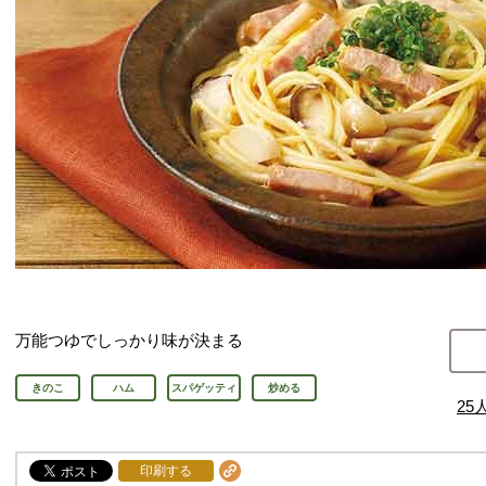
万能つゆでしっかり味が決まる
きのこ
ハム
スパゲッティ
炒める
25
印刷する