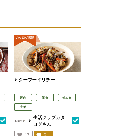
め
クーブーイリチー
豚肉
昆布
炒める
主菜
生活クラブカタ
ログさん
を見る。
コメント：
0
件。コメントを見る。
お気に入り登録：
17