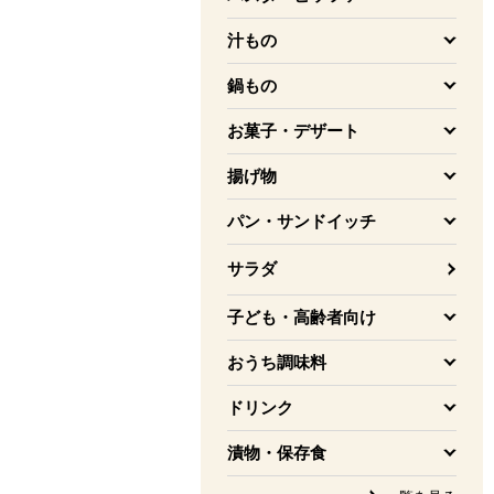
を開く
汁もの
を開く
鍋もの
を開く
お菓子・デザート
を開く
揚げ物
を開く
パン・サンドイッチ
を開く
サラダ
子ども・高齢者向け
を開く
おうち調味料
を開く
ドリンク
を開く
漬物・保存食
を開く