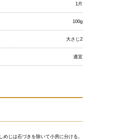
1片
100g
大さじ2
適宜
なしめじは石づきを除いて小房に分ける。