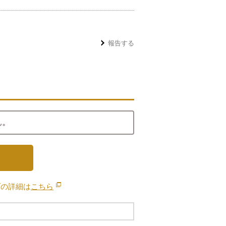
報告する
ん。
ブの詳細は
こちら
別のウィンドウで開きます。