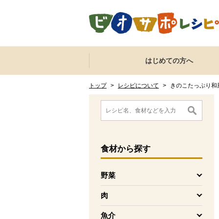
本文へジャンプする。
ページの先頭です。
ここからサイト内共通メニューです。
サイト内共通メニューをスキップする
はじめての方へ
サイト内共通メニューここまで。
ここから現在位置です。
現在位置ここまで
トップ
>
レシピについて
>
きのこたっぷり和
ここから消費材検索メニューです。
消費材検索メニューここまで。
ここから本文です。
食材
から探す
野菜
を開く
肉
を開く
魚介