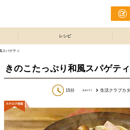
レシピ
風スパゲティ
きのこたっぷり和風スパゲテ
15分
生活クラブカ