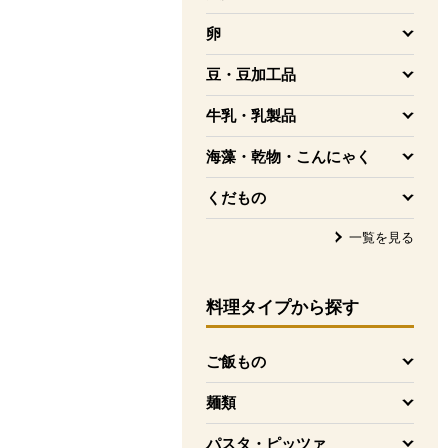
を開く
卵
を開く
豆・豆加工品
を開く
牛乳・乳製品
を開く
海藻・乾物・こんにゃく
を開く
くだもの
を開く
一覧を見る
料理タイプ
から探す
ご飯もの
を開く
麺類
を開く
パスタ・ピッツァ