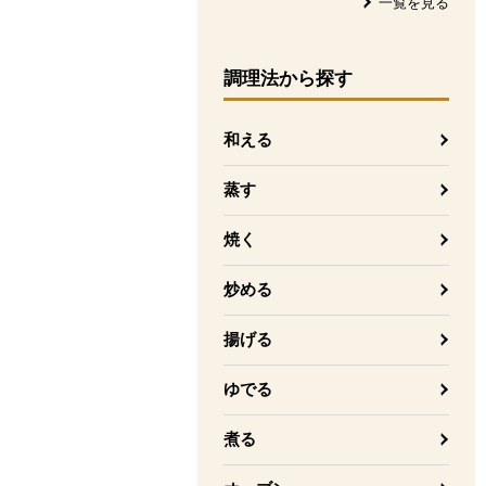
一覧を見る
調理法
から探す
和える
蒸す
焼く
炒める
揚げる
ゆでる
煮る