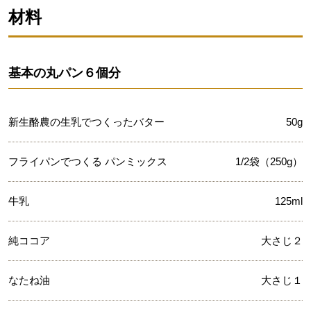
材料
基本の丸パン６個分
新生酪農の生乳でつくったバター
50g
フライパンでつくる パンミックス
1/2袋（250g）
牛乳
125ml
純ココア
大さじ２
なたね油
大さじ１