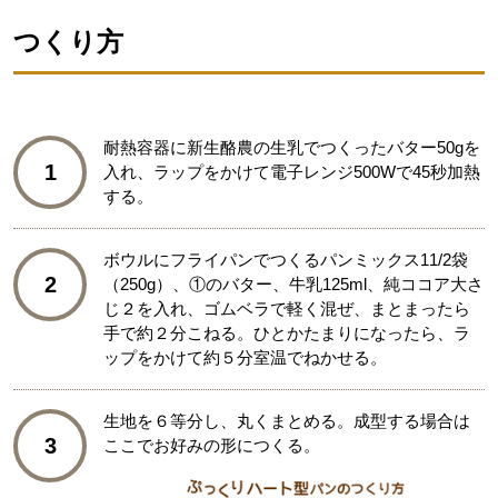
つくり方
耐熱容器に新生酪農の生乳でつくったバター50gを
1
入れ、ラップをかけて電子レンジ500Wで45秒加熱
する。
ボウルにフライパンでつくるパンミックス11/2袋
2
（250g）、①のバター、牛乳125ml、純ココア大さ
じ２を入れ、ゴムベラで軽く混ぜ、まとまったら
手で約２分こねる。ひとかたまりになったら、ラ
ップをかけて約５分室温でねかせる。
生地を６等分し、丸くまとめる。成型する場合は
3
ここでお好みの形につくる。