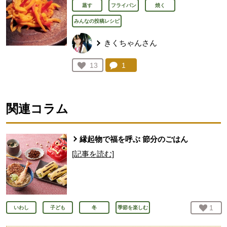
蒸す
フライパン
焼く
みんなの投稿レシピ
きくちゃんさん
コメント：
1
件。コメントを見る。
お気に入り登録：
13
人が登録
関連コラム
縁起物で福を呼ぶ 節分のごはん
[記事を読む]
お気
1
人
いわし
子ども
冬
季節を楽しむ