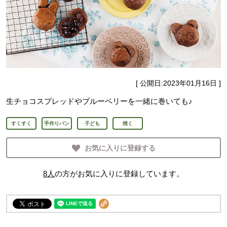
[ 公開日:
2023年01月16日
]
生チョコスプレッドやブルーベリーを一緒に巻いても♪
すくすく
手作りパン
子ども
焼く
お気に入りに登録する
8
人
の方がお気に入りに登録しています。