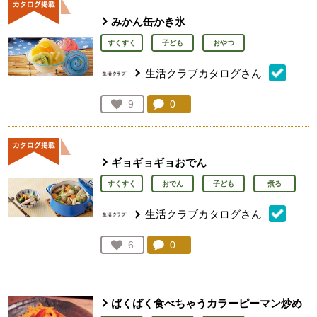
みかん缶かき氷
すくすく
子ども
おやつ
生活クラブカタログさん
コメント：
0
件。コメントを見る。
お気に入り登録：
9
人が登録
ギョギョギョおでん
すくすく
おでん
子ども
煮る
生活クラブカタログさん
コメント：
0
件。コメントを見る。
お気に入り登録：
6
人が登録
ばくばく食べちゃうカラーピーマン炒め