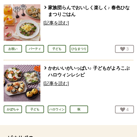
家族団らんでおいしく楽しく♪ 春色ひな
まつりごはん
[記事を読む]
お気
3
人
お祝い
パーティ
子ども
ひなまつり
かわいいがいっぱい♪ 子どもがよろこぶ
ハロウィンレシピ
[記事を読む]
お気
4
人
かぼちゃ
子ども
ハロウィン
秋