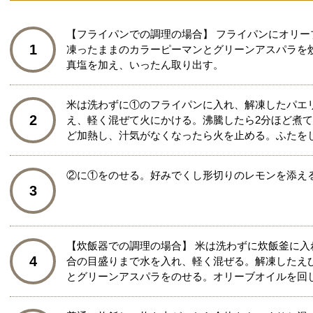
【フライパンでの調理の場合】 フライパンにオリ
1
凍ったままのカラーピーマンとグリーンアスパラを
真塩を加え、いったん取り出す。
米は洗わずに①のフライパンに入れ、解凍したパエリ
2
え、軽く混ぜて火にかける。沸騰したら2分ほど煮て
ど加熱し、汁気がなくなったら火を止める。ふたをし
②に①をのせる。好みでくし形切りのレモンを添え
3
【炊飯器での調理の場合】 米は洗わずに炊飯釜に入
4
合の目盛りまで水を入れ、軽く混ぜる。解凍したえ
とグリーンアスパラをのせる。オリーブオイルを回