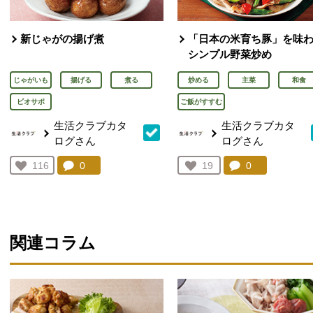
新じゃがの揚げ煮
「日本の米育ち豚」を味
シンプル野菜炒め
じゃがいも
揚げる
煮る
炒める
主菜
和食
ビオサポ
ご飯がすすむ
生活クラブカタ
生活クラブカタ
ログさん
ログさん
コメント：
0
件。コメントを見る。
コメント：
0
件。コメント
お気に入り登録：
116
お気に入り登録：
19
人が登録
人が登録
関連コラム