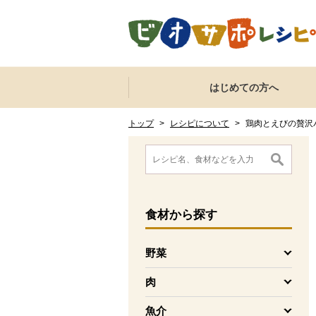
本文へジャンプする。
ページの先頭です。
ここからサイト内共通メニューです。
サイト内共通メニューをスキップする
はじめての方へ
サイト内共通メニューここまで。
ここから現在位置です。
現在位置ここまで
トップ
>
レシピについて
>
鶏肉とえびの贅沢
ここから消費材検索メニューです。
消費材検索メニューここまで。
ここから本文です。
食材
から探す
野菜
を開く
肉
を開く
魚介