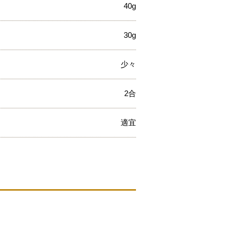
40g
30g
少々
2合
適宜