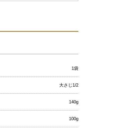
1袋
大さじ1/2
140g
100g