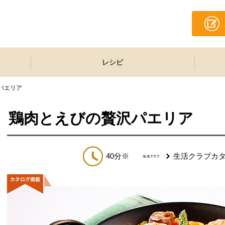
レシピ
パエリア
鶏肉とえびの贅沢パエリア
40分※
生活クラブカ