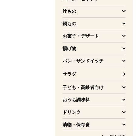
を開く
汁もの
を開く
鍋もの
を開く
お菓子・デザート
を開く
揚げ物
を開く
パン・サンドイッチ
を開く
サラダ
子ども・高齢者向け
を開く
おうち調味料
を開く
ドリンク
を開く
漬物・保存食
を開く