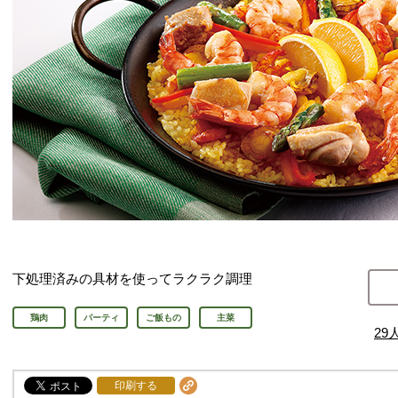
下処理済みの具材を使ってラクラク調理
鶏肉
パーティ
ご飯もの
主菜
29
印刷する