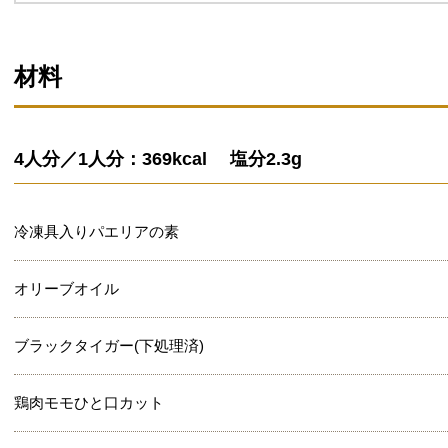
材料
4人分／1人分：369kcal 塩分2.3g
冷凍具入りパエリアの素
オリーブオイル
ブラックタイガー(下処理済)
鶏肉モモひと口カット