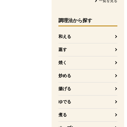
一覧を見る
調理法
から探す
和える
蒸す
焼く
炒める
揚げる
ゆでる
煮る