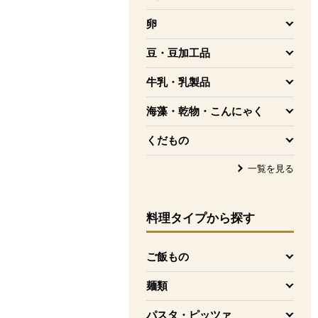
を開く
卵
を開く
豆・豆加工品
を開く
牛乳・乳製品
を開く
海藻・乾物・こんにゃく
を開く
くだもの
を開く
一覧を見る
料理タイプ
から探す
ご飯もの
を開く
麺類
を開く
パスタ・ピッツァ