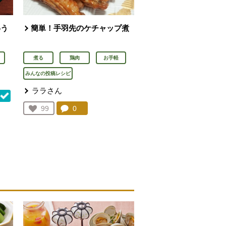
わう
簡単！手羽先のケチャップ煮
煮る
鶏肉
お手軽
みんなの投稿レシピ
ララさん
コメント：
0
件。コメントを見る。
お気に入り登録：
99
人が登録
を見る。