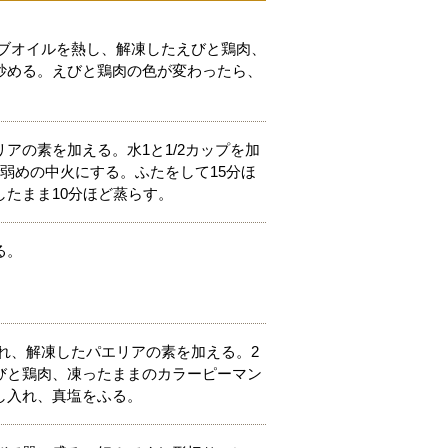
ーブオイルを熱し、解凍したえびと鶏肉、
炒める。えびと鶏肉の色が変わったら、
アの素を加える。水1と1/2カップを加
弱めの中火にする。ふたをして15分ほ
たまま10分ほど蒸らす。
る。
れ、解凍したパエリアの素を加える。2
びと鶏肉、凍ったままのカラーピーマン
し入れ、真塩をふる。