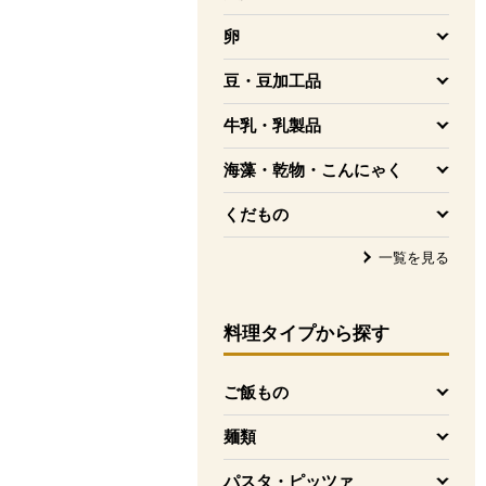
を開く
卵
を開く
豆・豆加工品
を開く
牛乳・乳製品
を開く
海藻・乾物・こんにゃく
を開く
くだもの
を開く
一覧を見る
料理タイプ
から探す
ご飯もの
を開く
麺類
を開く
パスタ・ピッツァ