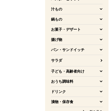
を開く
汁もの
を開く
鍋もの
を開く
お菓子・デザート
を開く
揚げ物
を開く
パン・サンドイッチ
を開く
サラダ
子ども・高齢者向け
を開く
おうち調味料
を開く
ドリンク
を開く
漬物・保存食
を開く