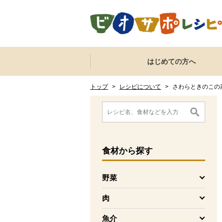
本文へジャンプする。
ページの先頭です。
ここからサイト内共通メニューです。
サイト内共通メニューをスキップする
はじめての方へ
サイト内共通メニューここまで。
ここから現在位置です。
現在位置ここまで
トップ
>
レシピについて
>
さわらときのこの
ここから消費材検索メニューです。
消費材検索メニューここまで。
ここから本文です。
食材
から探す
野菜
を開く
肉
を開く
魚介