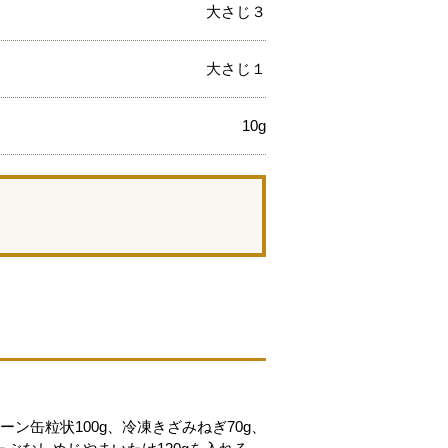
大さじ３
大さじ１
10g
ン缶粒状100g、冷凍きざみねぎ70g、