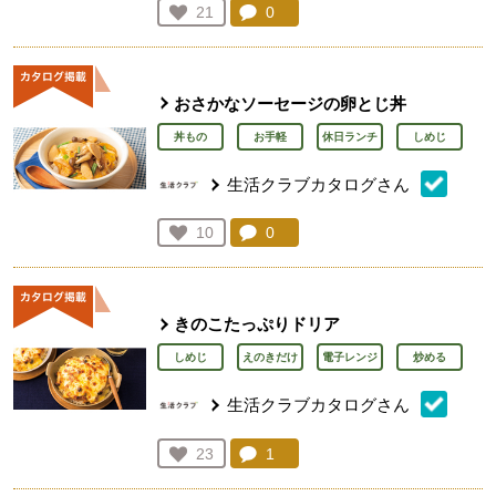
コメント：
0
件。コメントを見る。
お気に入り登録：
21
人が登録
おさかなソーセージの卵とじ丼
丼もの
お手軽
休日ランチ
しめじ
生活クラブカタログさん
コメント：
0
件。コメントを見る。
お気に入り登録：
10
人が登録
きのこたっぷりドリア
しめじ
えのきだけ
電子レンジ
炒める
生活クラブカタログさん
コメント：
1
件。コメントを見る。
お気に入り登録：
23
人が登録