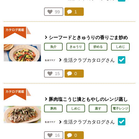
コメント：
1
件。コメントを見る。
お気に入り登録：
99
人が登録
シーフードときゅうりの香りごま炒め
魚介
きゅうり
炒める
しめじ
生活クラブカタログさん
コメント：
0
件。コメントを見る。
お気に入り登録：
15
人が登録
豚肉塩こうじ漬ともやしのレンジ蒸し
豚肉
しめじ
蒸す
電子レンジ
生活クラブカタログさん
コメント：
0
件。コメントを見る。
お気に入り登録：
16