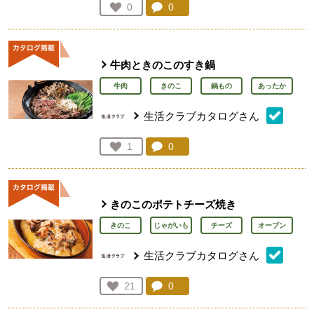
コメント：
0
件。コメントを見る。
お気に入り登録：
0
人が登録
牛肉ときのこのすき鍋
牛肉
きのこ
鍋もの
あったか
生活クラブカタログさん
コメント：
0
件。コメントを見る。
お気に入り登録：
1
人が登録
きのこのポテトチーズ焼き
きのこ
じゃがいも
チーズ
オーブン
生活クラブカタログさん
コメント：
0
件。コメントを見る。
お気に入り登録：
21
人が登録