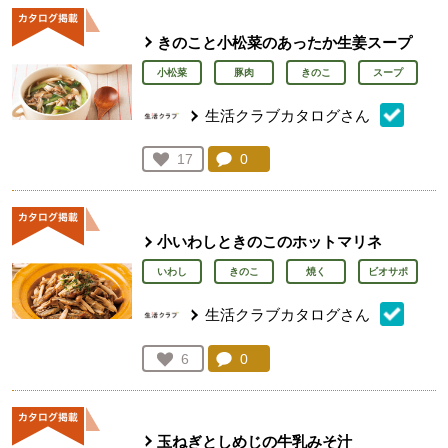
きのこと小松菜のあったか生姜スープ
小松菜
豚肉
きのこ
スープ
生活クラブカタログさん
コメント：
0
件。コメントを見る。
お気に入り登録：
17
人が登録
小いわしときのこのホットマリネ
いわし
きのこ
焼く
ビオサポ
生活クラブカタログさん
コメント：
0
件。コメントを見る。
お気に入り登録：
6
人が登録
玉ねぎとしめじの牛乳みそ汁