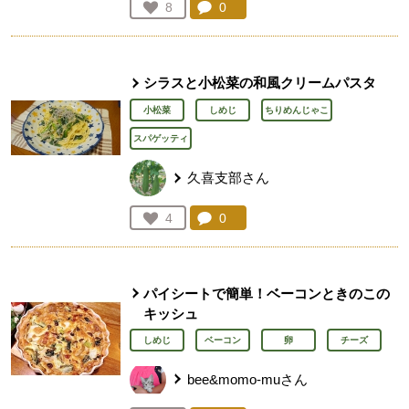
コメント：
0
件。コメントを見る。
お気に入り登録：
8
人が登録
シラスと小松菜の和風クリームパスタ
小松菜
しめじ
ちりめんじゃこ
スパゲッティ
久喜支部さん
コメント：
0
件。コメントを見る。
お気に入り登録：
4
人が登録
パイシートで簡単！ベーコンときのこの
キッシュ
しめじ
ベーコン
卵
チーズ
bee&momo-muさん