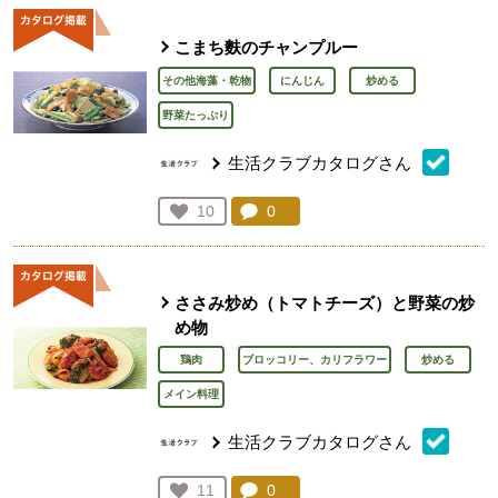
こまち麩のチャンプルー
その他海藻・乾物
にんじん
炒める
野菜たっぷり
生活クラブカタログさん
コメント：
0
件。コメントを見る。
お気に入り登録：
10
人が登録
ささみ炒め（トマトチーズ）と野菜の炒
め物
鶏肉
ブロッコリー、カリフラワー
炒める
メイン料理
生活クラブカタログさん
コメント：
0
件。コメントを見る。
お気に入り登録：
11