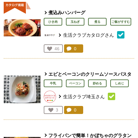
煮込みハンバーグ
ひき肉
玉ねぎ
煮る
ご飯がすすむ
生活クラブカタログさん
コメント：
0
件。コメントを見る。
お気に入り登録：
46
人が登録
エビとベーコンのクリームソースパスタ
牛乳
ベーコン
炒める
しめじ
生活クラブ埼玉さん
コメント：
0
件。コメントを見る。
お気に入り登録：
3
人が登録
フライパンで簡単！かぼちゃのグラタン