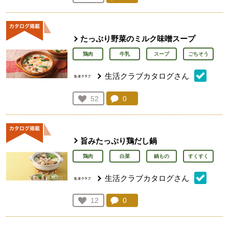
人が登録
たっぷり野菜のミルク味噌スープ
鶏肉
牛乳
スープ
ごちそう
生活クラブカタログさん
コメント：
0
件。コメントを見る。
お気に入り登録：
52
人が登録
旨みたっぷり鶏だし鍋
鶏肉
白菜
鍋もの
すくすく
生活クラブカタログさん
コメント：
0
件。コメントを見る。
お気に入り登録：
12
人が登録