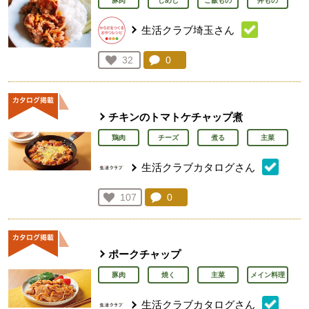
豚肉
しめじ
ご飯もの
丼もの
生活クラブ埼玉さん
コメント：
0
件。コメントを見る。
お気に入り登録：
32
人が登録
チキンのトマトケチャップ煮
鶏肉
チーズ
煮る
主菜
生活クラブカタログさん
コメント：
0
件。コメントを見る。
お気に入り登録：
107
人が登録
ポークチャップ
豚肉
焼く
主菜
メイン料理
生活クラブカタログさん