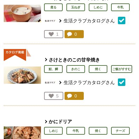
煮る
玉ねぎ
しめじ
牛乳
生活クラブカタログさん
コメント：
0
件。コメントを見る。
お気に入り登録：
1
人が登録
さけときのこの甘辛焼き
鮭、鱒
きのこ
焼く
ご飯がすすむ
生活クラブカタログさん
コメント：
0
件。コメントを見る。
お気に入り登録：
5
人が登録
かにドリア
しめじ
牛乳
焼く
チーズ