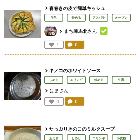
春巻きの皮で簡単キッシュ
牛乳
炒める
アスパラ
オーブン
まち練馬北さん
コメント：
0
件。コメントを見る。
お気に入り登録：
1
人が登録
キノコのホワイトソース
しめじ
エリンギ
炒める
牛乳
はまさん
コメント：
0
件。コメントを見る。
お気に入り登録：
0
人が登録
たっぷりきのこのミルクスープ
玉ねぎ
しめじ
エリンギ
小麦粉