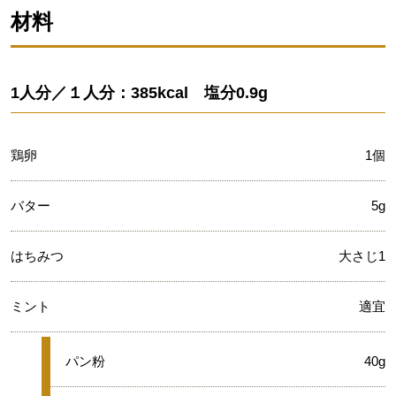
材料
1人分／１人分：385kcal 塩分0.9g
鶏卵
1個
バター
5g
はちみつ
大さじ1
ミント
適宜
★
パン粉
40g