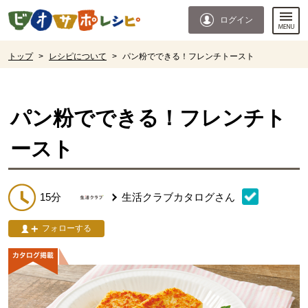
本文へジャンプする。
ページの先頭です。
ログイン
ここからサイト内共通メニューです。
サイト内共通メニューをスキップする
サイト内共通メニューここまで。
ここから現在位置です。
トップ
>
レシピについて
>
パン粉でできる！フレンチトースト
現在位置ここまで
パン粉でできる！フレンチト
ースト
15分
生活クラブカタログ
さん
フォローする