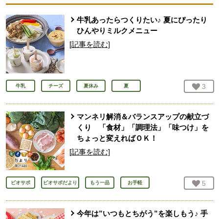
牛乳あったらつくりたい♪ 夏にぴったり
ひんやりミルクメニュー
[記事を読む]
お気
3
人
牛乳
チーズ
夏休み
夏
マンネリ解消＆バランスアップの献立づ
くり 「食材」「調理法」「味つけ」を
ちょっと変えればＯＫ！
[記事を読む]
お気
5
人
ビオサポ
ビオサポだより
もう一品
お手軽
今年は”いつもとちがう”を楽しもう♪ 手