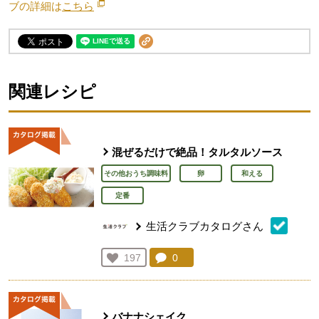
ブの詳細は
こちら
別のウィンドウで開きます。
関連レシピ
混ぜるだけで絶品！タルタルソース
その他おうち調味料
卵
和える
定番
生活クラブカタログさん
コメント：
0
件。コメントを見る。
お気に入り登録：
197
人が登録
バナナシェイク