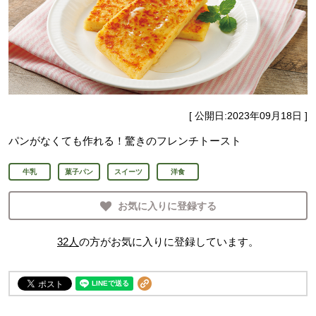
[ 公開日:
2023年09月18日
]
パンがなくても作れる！驚きのフレンチトースト
牛乳
菓子パン
スイーツ
洋食
お気に入りに登録する
32
人
の方がお気に入りに登録しています。