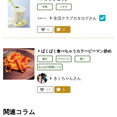
牛乳
バナナ
生活クラブカタログさん
コメント：
0
件。コメントを見る。
お気に入り登録：
6
人が登録
ばくばく食べちゃうカラーピーマン炒め
蒸す
フライパン
焼く
みんなの投稿レシピ
きくちゃんさん
コメント：
1
件。コメントを見る。
お気に入り登録：
13
人が登録
関連コラム