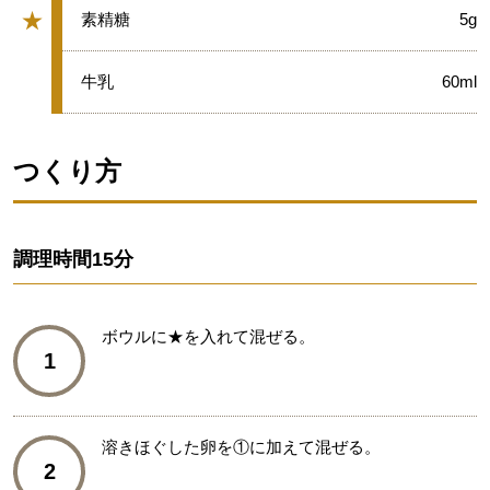
★
★
素精糖
5g
グループ
★
牛乳
60ml
つくり方
調理時間
15分
ボウルに★を入れて混ぜる。
1
溶きほぐした卵を①に加えて混ぜる。
2