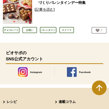
づくりバレンタインデー特集
[記事を読む]
お気
7
人
チョコレート
お祝い
バレンタイン
スイーツ
ビオサポの
SNS公式アカウント
Instagram
Facebook
別のウィンドウで開きます。
別のウィンドウで開きます
本文ここまで。
ここから共通フッターメニューです。
レシピ
連載コラム