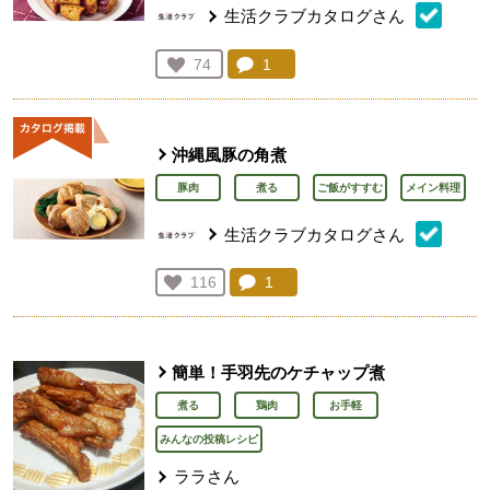
生活クラブカタログさん
コメント：
1
件。コメントを見る。
お気に入り登録：
74
人が登録
沖縄風豚の角煮
豚肉
煮る
ご飯がすすむ
メイン料理
生活クラブカタログさん
コメント：
1
件。コメントを見る。
お気に入り登録：
116
人が登録
簡単！手羽先のケチャップ煮
煮る
鶏肉
お手軽
みんなの投稿レシピ
ララさん