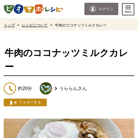
本文へジャンプする。
ページの先頭です。
ログイン
ここからサイト内共通メニューです。
サイト内共通メニューをスキップする
サイト内共通メニューここまで。
ここから現在位置です。
トップ
>
レシピについて
>
牛肉のココナッツミルクカレー
現在位置ここまで
牛肉のココナッツミルクカレ
ー
約20分
うららん
さん
フォローする