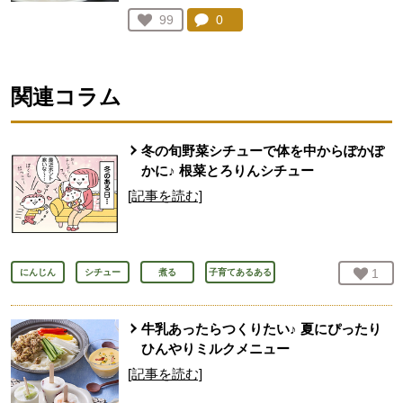
コメント：
0
件。コメントを見る。
お気に入り登録：
99
人が登録
関連コラム
冬の旬野菜シチューで体を中からぽかぽ
かに♪ 根菜とろりんシチュー
[記事を読む]
お気
1
人
にんじん
シチュー
煮る
子育てあるある
牛乳あったらつくりたい♪ 夏にぴったり
ひんやりミルクメニュー
[記事を読む]