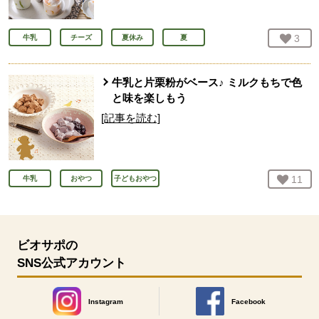
お気
3
人
牛乳
チーズ
夏休み
夏
牛乳と片栗粉がベース♪ ミルクもちで色
と味を楽しもう
[記事を読む]
お気
11
人
牛乳
おやつ
子どもおやつ
ビオサポの
SNS公式アカウント
Instagram
Facebook
別のウィンドウで開きます。
別のウィンドウで開きます