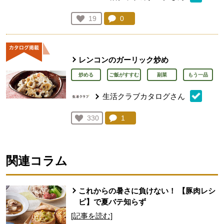
コメント：
0
件。コメントを見る。
お気に入り登録：
19
人が登録
レンコンのガーリック炒め
炒める
ご飯がすすむ
副菜
もう一品
生活クラブカタログさん
コメント：
1
件。コメントを見る。
お気に入り登録：
330
人が登録
関連コラム
これからの暑さに負けない！ 【豚肉レシ
ピ】で夏バテ知らず
[記事を読む]