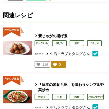
関連レシピ
新じゃがの揚げ煮
じゃがいも
揚げる
煮る
ビオサポ
生活クラブカタログさん
コメント：
0
件。コメントを見る。
お気に入り登録：
116
人が登録
「日本の米育ち豚」を味わうシンプル野
菜炒め
炒める
主菜
和食
ご飯がすすむ
生活クラブカタログさん