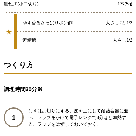
細ねぎ(小口切り)
1本(5g)
★
ゆず香るさっぱりポン酢
大さじ2と1/2
★
グループ
★
素精糖
大さじ1/2
つくり方
調理時間
30分※
なすは乱切りにする。皮を上にして耐熱容器に並
1
べ、ラップをかけて電子レンジで3分ほど加熱す
る。ラップをはずしておいておく。