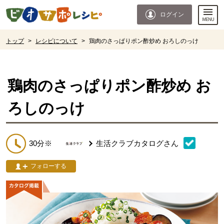
本文へジャンプする。
ページの先頭です。
ログイン
ここからサイト内共通メニューです。
サイト内共通メニューをスキップする
サイト内共通メニューここまで。
ここから現在位置です。
トップ
>
レシピについて
>
鶏肉のさっぱりポン酢炒め おろしのっけ
現在位置ここまで
鶏肉のさっぱりポン酢炒め お
ろしのっけ
30分※
生活クラブカタログ
さん
フォローする