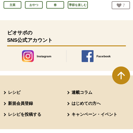
お気
7
人
主菜
おやつ
春
季節を楽しむ
ビオサポの
SNS公式アカウント
Instagram
Facebook
別のウィンドウで開きます。
別のウィンドウで開きます
本文ここまで。
ここから共通フッターメニューです。
レシピ
連載コラム
新規会員登録
はじめての方へ
レシピを投稿する
キャンペーン・イベント