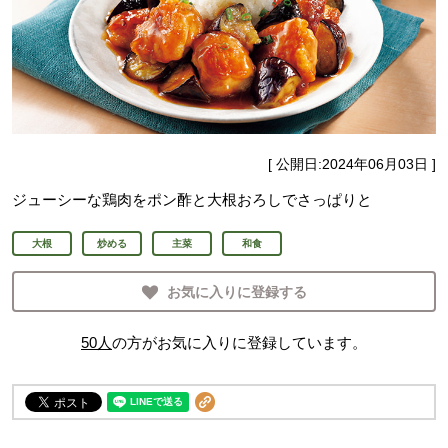
[ 公開日:
2024年06月03日
]
ジューシーな鶏肉をポン酢と大根おろしでさっぱりと
大根
炒める
主菜
和食
お気に入りに登録する
50
人
の方がお気に入りに登録しています。