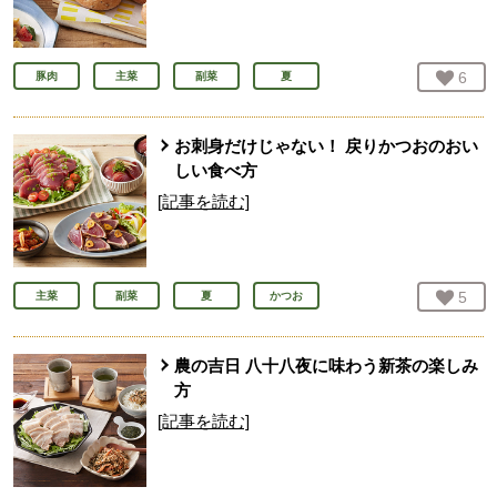
お気
6
人
豚肉
主菜
副菜
夏
お刺身だけじゃない！ 戻りかつおのおい
しい食べ方
[記事を読む]
お気
5
人
主菜
副菜
夏
かつお
農の吉日 八十八夜に味わう新茶の楽しみ
方
[記事を読む]