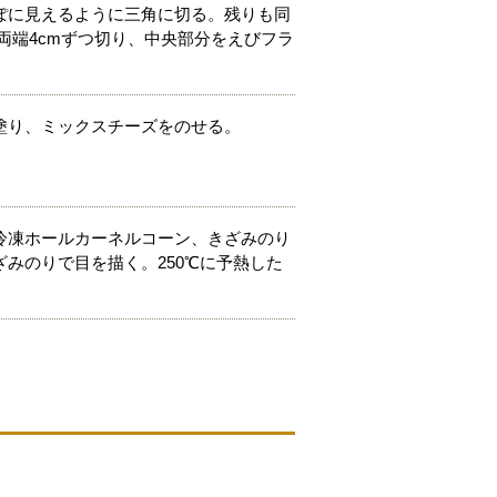
ぽに見えるように三角に切る。残りも同
両端4cmずつ切り、中央部分をえびフラ
塗り、ミックスチーズをのせる。
冷凍ホールカーネルコーン、きざみのり
みのりで目を描く。250℃に予熱した