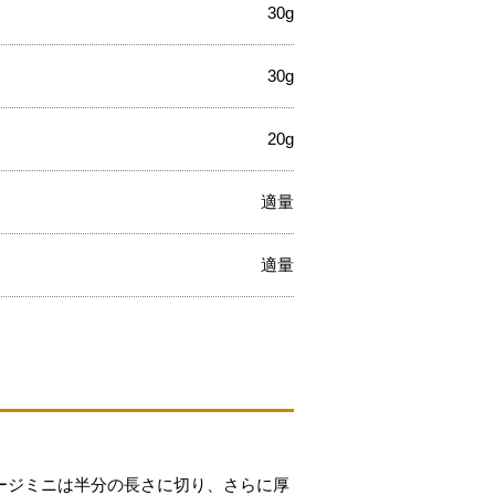
30g
30g
20g
適量
適量
ージミニは半分の長さに切り、さらに厚