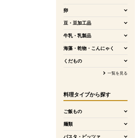
を開く
卵
を開く
豆・豆加工品
を開く
牛乳・乳製品
を開く
海藻・乾物・こんにゃく
を開く
くだもの
を開く
一覧を見る
料理タイプ
から探す
ご飯もの
を開く
麺類
を開く
パスタ・ピッツァ