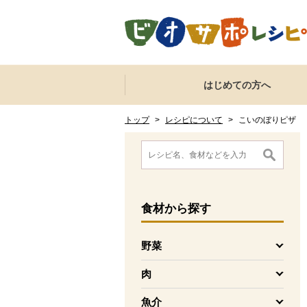
本文へジャンプする。
ページの先頭です。
ここからサイト内共通メニューです。
サイト内共通メニューをスキップする
はじめての方へ
サイト内共通メニューここまで。
ここから現在位置です。
現在位置ここまで
トップ
>
レシピについて
>
こいのぼりピザ
ここから消費材検索メニューです。
消費材検索メニューここまで。
ここから本文です。
食材
から探す
野菜
を開く
肉
を開く
魚介