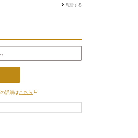
報告する
ん。
ブの詳細は
こちら
別のウィンドウで開きます。