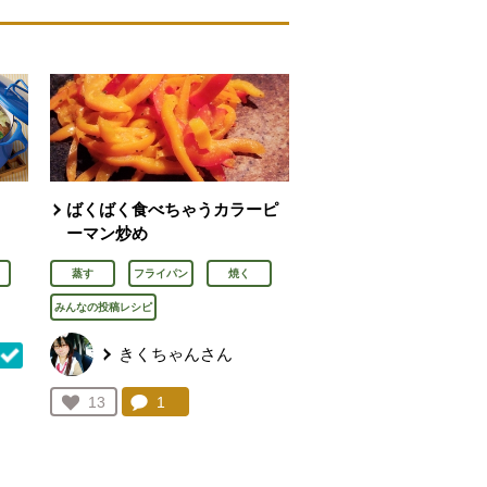
ばくばく食べちゃうカラーピ
ーマン炒め
蒸す
フライパン
焼く
みんなの投稿レシピ
きくちゃんさん
コメント：
1
件。コメントを見る。
お気に入り登録：
13
を見る。
人が登録