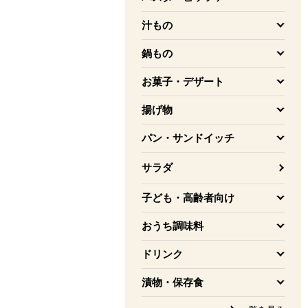
を開く
汁もの
を開く
鍋もの
を開く
お菓子・デザート
を開く
揚げ物
を開く
パン・サンドイッチ
を開く
サラダ
子ども・高齢者向け
を開く
おうち調味料
を開く
ドリンク
を開く
漬物・保存食
を開く