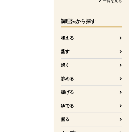
一覧を見る
調理法
から探す
和える
蒸す
焼く
炒める
揚げる
ゆでる
煮る