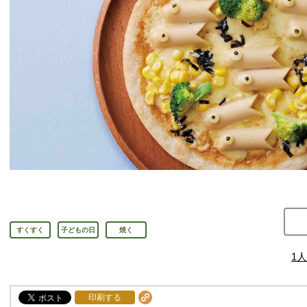
すくすく
子どもの日
焼く
1
人
印刷する