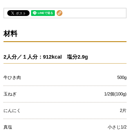
材料
2人分／１人分：912kcal 塩分2.9g
牛ひき肉
500g
玉ねぎ
1/2個(100g)
にんにく
2片
真塩
小さじ1/2