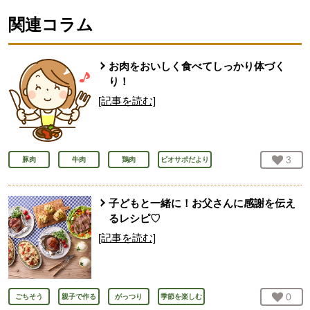
関連コラム
お肉をおいしく食べてしっかり体づく
り！
[記事を読む]
お気
3
人
豚肉
牛肉
鶏肉
ビオサポだより
子どもと一緒に！お父さんに感謝を伝え
るレシピ♡
[記事を読む]
お気
0
人
ごちそう
親子で作る
がっつり
季節を楽しむ