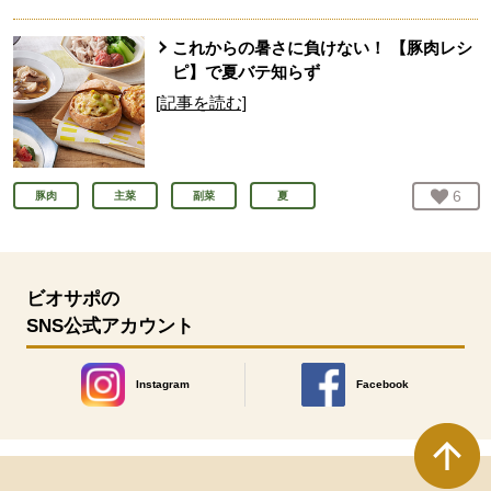
これからの暑さに負けない！ 【豚肉レシ
ピ】で夏バテ知らず
[記事を読む]
お気
6
人
豚肉
主菜
副菜
夏
ビオサポの
SNS公式アカウント
Instagram
Facebook
別のウィンドウで開きます。
別のウィンドウで開きます
本文ここまで。
ここから共通フッターメニューです。