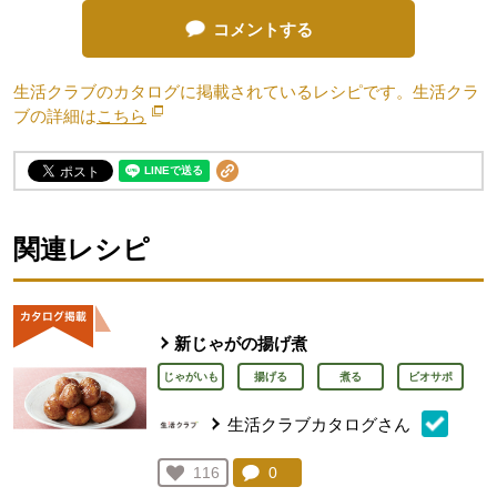
コメントする
生活クラブのカタログに掲載されているレシピです。生活クラ
ブの詳細は
こちら
別のウィンドウで開きます。
関連レシピ
新じゃがの揚げ煮
じゃがいも
揚げる
煮る
ビオサポ
生活クラブカタログさん
コメント：
0
件。コメントを見る。
お気に入り登録：
116
人が登録