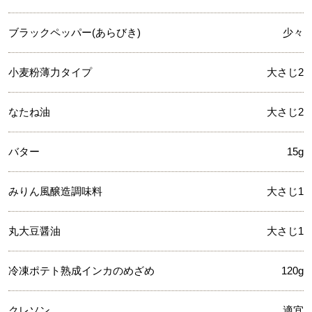
ブラックペッパー(あらびき)
少々
小麦粉薄力タイプ
大さじ2
なたね油
大さじ2
バター
15g
みりん風醸造調味料
大さじ1
丸大豆醤油
大さじ1
冷凍ポテト熟成インカのめざめ
120g
クレソン
適宜