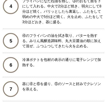
フライパンになたね油を熱し、③のおもて面を下
4
にして入れる。中火で2分ほど焼き、弱火にして8
分ほど焼く。パリッとしたら裏返し、ふたをして
弱めの中火で5分ほど焼く。火を止め、ふたをして
3分ほどおき、器に盛る。
④のフライパンの油を拭き取り、バターを熱す
5
る。みりん風醸造調味料、丸大豆醤油の順に加え
て混ぜ、ふつふつしてきたら火を止める。
冷凍ポテトを包材の表示の通りに電子レンジで加
6
熱する。
器に④と⑥を盛り、⑤のソースと好みでクレソン
7
を添える。