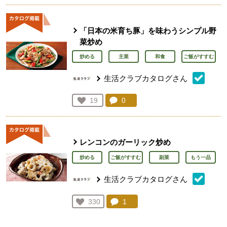
「日本の米育ち豚」を味わうシンプル野
菜炒め
炒める
主菜
和食
ご飯がすすむ
生活クラブカタログさん
コメント：
0
件。コメントを見る。
お気に入り登録：
19
人が登録
レンコンのガーリック炒め
炒める
ご飯がすすむ
副菜
もう一品
生活クラブカタログさん
コメント：
1
件。コメントを見る。
お気に入り登録：
330
人が登録