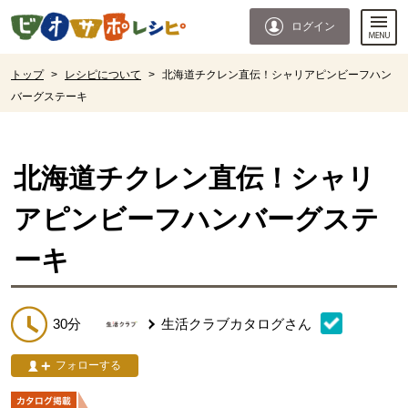
本文へジャンプする。
ページの先頭です。
ログイン
ここからサイト内共通メニューです。
サイト内共通メニューをスキップする
サイト内共通メニューここまで。
ここから現在位置です。
トップ
>
レシピについて
>
北海道チクレン直伝！シャリアピンビーフハン
バーグステーキ
現在位置ここまで
北海道チクレン直伝！シャリ
アピンビーフハンバーグステ
ーキ
30分
生活クラブカタログ
さん
フォローする