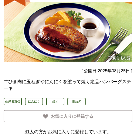
[ 公開日:
2025年08月25日
]
牛ひき肉に玉ねぎやにんにくを塗って焼く絶品ハンバーグステ
ーキ
生産者直伝
にんにく
焼く
玉ねぎ
お気に入りに登録する
41
人
の方がお気に入りに登録しています。