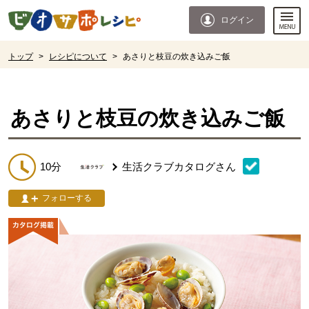
本文へジャンプする。
ページの先頭です。
ログイン
ここからサイト内共通メニューです。
サイト内共通メニューをスキップする
サイト内共通メニューここまで。
ここから現在位置です。
トップ
>
レシピについて
>
あさりと枝豆の炊き込みご飯
現在位置ここまで
あさりと枝豆の炊き込みご飯
10分
生活クラブカタログ
さん
フォローする