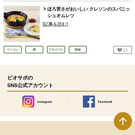
ほろ苦さがおいしい クレソンのスパニッ
シュオムレツ
[記事を読む]
お気
21
人
ベーコン
卵
フライパン
時短
ビオサポの
SNS公式アカウント
Instagram
Facebook
別のウィンドウで開きます。
別のウィンドウで開きます
本文ここまで。
ここから共通フッターメニューです。