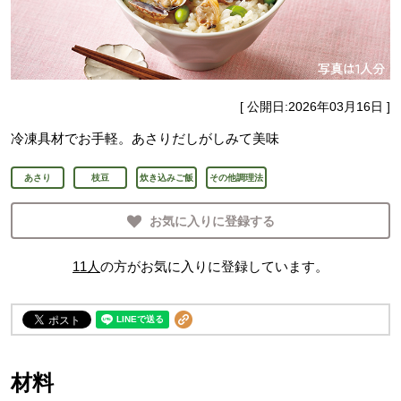
[ 公開日:
2026年03月16日
]
冷凍具材でお手軽。あさりだしがしみて美味
あさり
枝豆
炊き込みご飯
その他調理法
お気に入りに登録する
11
人
の方がお気に入りに登録しています。
材料