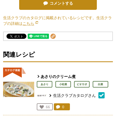
コメントする
生活クラブのカタログに掲載されているレシピです。生活クラ
ブの詳細は
こちら
別のウィンドウで開きます。
関連レシピ
あさりのクリーム煮
あさり
小松菜
ビオサポ
白菜
生活クラブカタログさん
コメント：
0
件。コメントを見る。
お気に入り登録：
66
人が登録