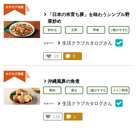
「日本の米育ち豚」を味わうシンプル野
菜炒め
炒める
主菜
和食
ご飯がすすむ
生活クラブカタログさん
コメント：
0
件。コメントを見る。
お気に入り登録：
19
人が登録
沖縄風豚の角煮
豚肉
煮る
ご飯がすすむ
メイン料理
生活クラブカタログさん
コメント：
1
件。コメントを見る。
お気に入り登録：
116
人が登録