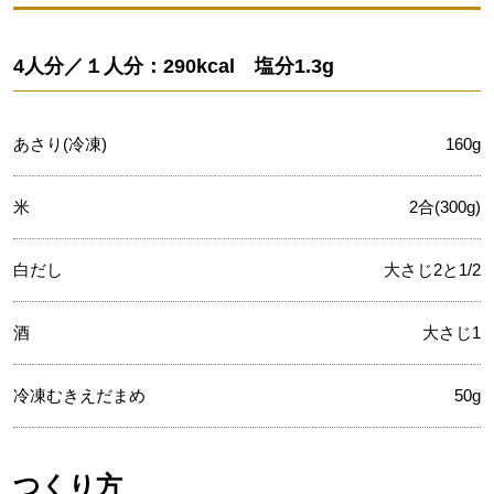
4人分／１人分：290kcal 塩分1.3g
あさり(冷凍)
160g
米
2合(300g)
白だし
大さじ2と1/2
酒
大さじ1
冷凍むきえだまめ
50g
つくり方