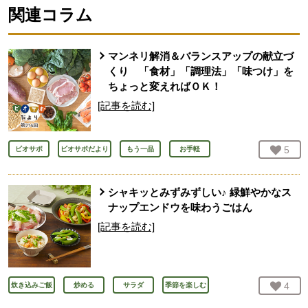
関連コラム
マンネリ解消＆バランスアップの献立づ
くり 「食材」「調理法」「味つけ」を
ちょっと変えればＯＫ！
[記事を読む]
お気
5
人
ビオサポ
ビオサポだより
もう一品
お手軽
シャキッとみずみずしい♪ 緑鮮やかなス
ナップエンドウを味わうごはん
[記事を読む]
お気
4
人
炊き込みご飯
炒める
サラダ
季節を楽しむ