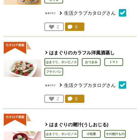
生活クラブカタログさん
コメント：
0
件。コメントを見る。
お気に入り登録：
2
人が登録
はまぐりのカラフル洋風酒蒸し
はまぐり、ホンビノス
おつまみ
トマト
フライパン
生活クラブカタログさん
コメント：
0
件。コメントを見る。
お気に入り登録：
2
人が登録
はまぐりの潮汁(うしおじる)
はまぐり、ホンビノス
小松菜
その他汁もの