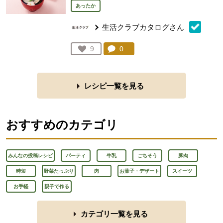
あったか
生活クラブカタログさん
コメント：
0
件。コメントを見る。
お気に入り登録：
9
人が登録
レシピ一覧を見る
おすすめのカテゴリ
みんなの投稿レシピ
パーティ
牛乳
ごちそう
豚肉
時短
野菜たっぷり
肉
お菓子・デザート
スイーツ
お手軽
親子で作る
カテゴリ一覧を見る