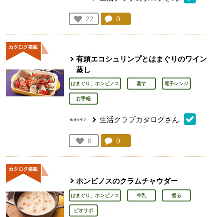
コメント：
0
件。コメントを見る。
お気に入り登録：
22
人が登録
有頭エコシュリンプとはまぐりのワイン
蒸し
はまぐり、ホンビノス
蒸す
電子レンジ
お手軽
生活クラブカタログさん
コメント：
0
件。コメントを見る。
お気に入り登録：
8
人が登録
ホンビノスのクラムチャウダー
はまぐり、ホンビノス
牛乳
煮る
ビオサポ