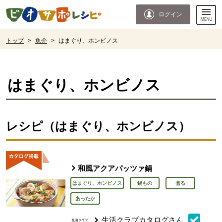
本文へジャンプする。
ページの先頭です。
ログイン
ここからサイト内共通メニューです。
サイト内共通メニューをスキップする
サイト内共通メニューここまで。
ここから現在位置です。
トップ
>
魚介
>
はまぐり、ホンビノス
現在位置ここまで
はまぐり、ホンビノス
レシピ（はまぐり、ホンビノス）
和風アクアパッツァ鍋
はまぐり、ホンビノス
鍋もの
煮る
あったか
生活クラブカタログさん