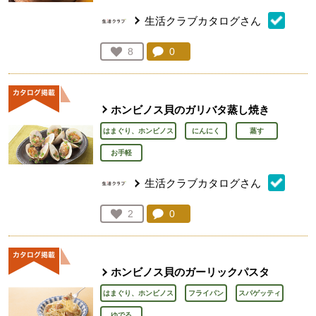
生活クラブカタログさん
コメント：
0
件。コメントを見る。
お気に入り登録：
8
人が登録
ホンビノス貝のガリバタ蒸し焼き
はまぐり、ホンビノス
にんにく
蒸す
お手軽
生活クラブカタログさん
コメント：
0
件。コメントを見る。
お気に入り登録：
2
人が登録
ホンビノス貝のガーリックパスタ
はまぐり、ホンビノス
フライパン
スパゲッティ
ゆでる