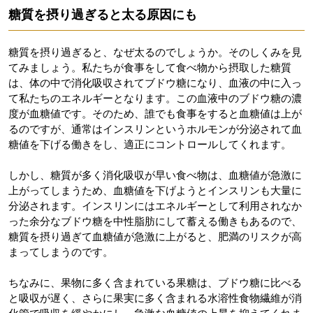
糖質を摂り過ぎると太る原因にも
糖質を摂り過ぎると、なぜ太るのでしょうか。そのしくみを見
てみましょう。私たちが食事をして食べ物から摂取した糖質
は、体の中で消化吸収されてブドウ糖になり、血液の中に入っ
て私たちのエネルギーとなります。この血液中のブドウ糖の濃
度が血糖値です。そのため、誰でも食事をすると血糖値は上が
るのですが、通常はインスリンというホルモンが分泌されて血
糖値を下げる働きをし、適正にコントロールしてくれます。
しかし、糖質が多く消化吸収が早い食べ物は、血糖値が急激に
上がってしまうため、血糖値を下げようとインスリンも大量に
分泌されます。インスリンにはエネルギーとして利用されなか
った余分なブドウ糖を中性脂肪にして蓄える働きもあるので、
糖質を摂り過ぎて血糖値が急激に上がると、肥満のリスクが高
まってしまうのです。
ちなみに、果物に多く含まれている果糖は、ブドウ糖に比べる
と吸収が遅く、さらに果実に多く含まれる水溶性食物繊維が消