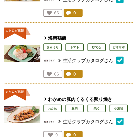
コメント：
0
件。コメントを見る。
お気に入り登録：
66
人が登録
海南鶏飯
きゅうり
トマト
ゆでる
ビオサポ
生活クラブカタログさん
コメント：
0
件。コメントを見る。
お気に入り登録：
66
人が登録
わかめの豚肉くるくる照り焼き
わかめ
豚肉
焼く
小麦粉
生活クラブカタログさん
コメント：
0
件。コメントを見る。
お気に入り登録：
9