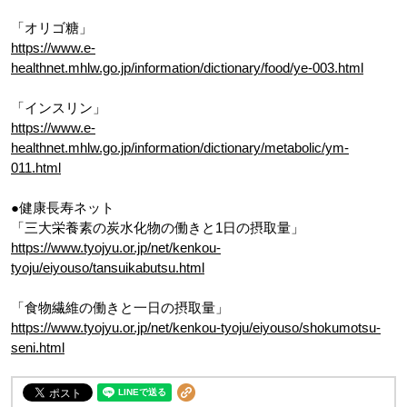
「オリゴ糖」
https://www.e-
healthnet.mhlw.go.jp/information/dictionary/food/ye-003.html
「インスリン」
https://www.e-
healthnet.mhlw.go.jp/information/dictionary/metabolic/ym-
011.html
●健康長寿ネット
「三大栄養素の炭水化物の働きと1日の摂取量」
https://www.tyojyu.or.jp/net/kenkou-
tyoju/eiyouso/tansuikabutsu.html
「食物繊維の働きと一日の摂取量」
https://www.tyojyu.or.jp/net/kenkou-tyoju/eiyouso/shokumotsu-
seni.html