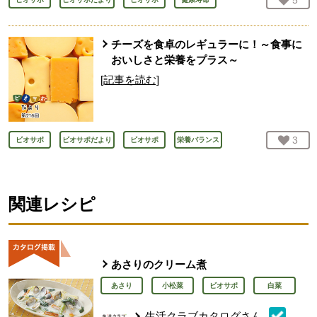
お気
5
人
チーズを食卓のレギュラーに！～食事に
おいしさと栄養をプラス～
[記事を読む]
お気
3
人
ビオサポ
ビオサポだより
ビオサポ
栄養バランス
関連レシピ
あさりのクリーム煮
あさり
小松菜
ビオサポ
白菜
生活クラブカタログさん