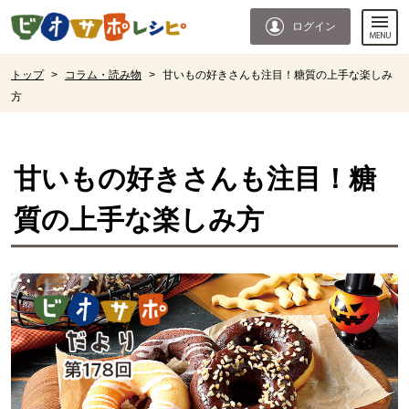
本文へジャンプする。
ページの先頭です。
ログイン
ここからサイト内共通メニューです。
サイト内共通メニューをスキップする
サイト内共通メニューここまで。
ここから現在位置です。
トップ
>
コラム・読み物
>
甘いもの好きさんも注目！糖質の上手な楽しみ
方
現在位置ここまで
甘いもの好きさんも注目！糖
質の上手な楽しみ方