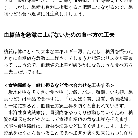
化管で吸収を緩やかにし、急激な血糖値の上昇を抑えてくれま
す。しかし、果糖も過剰に摂取すると肥満につながるので、果
物なども食べ過ぎには注意しましょう。
血糖値を急激に上げないための食べ方の工夫
糖質は体にとって大事なエネルギー源。ただし、糖質を摂った
ときに血糖値を急激に上昇させてしまうと肥満のリスクが高ま
ってしまうので、血糖値の上昇が緩やかになるような食べ方を
工夫したいですね。
＜食物繊維を一緒に摂るなど食べ合わせを工夫する＞
・炭水化物を多く含む食べ物（ご飯、パン、麺類、いも類、果
実など）は単品で食べずに、「たんぱく質、脂質、食物繊維」
と一緒に摂ると、血糖値の急上昇を防ぐと言われています。
・水溶性食物繊維は、胃腸内をゆっくり移動していくため、糖
質の吸収をおだやかにして食後血糖値の急な上昇を抑えます。
水溶性食物繊維は、野菜や海藻などに多く含まれます。また、
野菜をたくさん食べることで食べ過ぎを防ぐ効果にもつながり