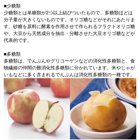
■少糖類
少糖類とは単糖類が2つ以上結びついたもので、多糖類ほどは
分子量が大きくないものです。オリゴ糖などがそれにあたりま
す。砂糖を原料に酵素を作用させて作られるフラクトオリゴ糖
や、大豆から天然成分を抽出・分離させた大豆オリゴ糖などが
代表的です。
■多糖類
多糖類は、でんぷんやグリコーゲンなどの消化性多糖類と、食
物繊維の仲間の難消化性多糖類に分かれています。米やじゃが
いもなどに多く含まれるでんぷんは消化性多糖類の一種です。