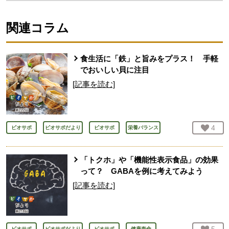
関連コラム
食生活に「鉄」と旨みをプラス！ 手軽
でおいしい貝に注目
[記事を読む]
お気
4
人
ビオサポ
ビオサポだより
ビオサポ
栄養バランス
「トクホ」や「機能性表示食品」の効果
って？ GABAを例に考えてみよう
[記事を読む]
ビオサポ
ビオサポだより
ビオサポ
健康寿命