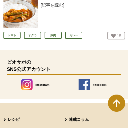
[記事を読む]
お気
15
人
トマト
オクラ
豚肉
カレー
ビオサポの
SNS公式アカウント
Instagram
Facebook
別のウィンドウで開きます。
別のウィンドウで開きます
本文ここまで。
ここから共通フッターメニューです。
レシピ
連載コラム