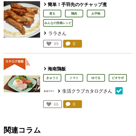
簡単！手羽先のケチャップ煮
煮る
鶏肉
お手軽
みんなの投稿レシピ
ララさん
コメント：
0
件。コメントを見る。
お気に入り登録：
99
人が登録
海南鶏飯
きゅうり
トマト
ゆでる
ビオサポ
生活クラブカタログさん
コメント：
0
件。コメントを見る。
お気に入り登録：
66
人が登録
関連コラム