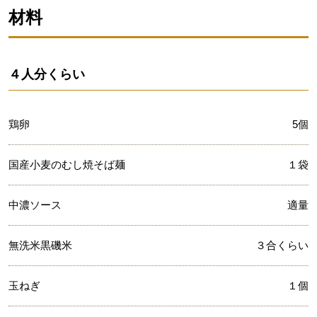
材料
４人分くらい
鶏卵
5個
国産小麦のむし焼そば麺
１袋
中濃ソース
適量
無洗米黒磯米
３合くらい
玉ねぎ
１個