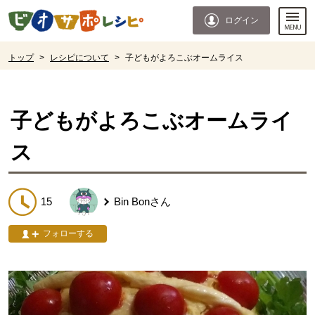
本文へジャンプする。
ページの先頭です。
ログイン
ここからサイト内共通メニューです。
サイト内共通メニューをスキップする
サイト内共通メニューここまで。
ここから現在位置です。
トップ
>
レシピについて
>
子どもがよろこぶオームライス
現在位置ここまで
子どもがよろこぶオームライ
ス
15
Bin Bon
さん
フォローする