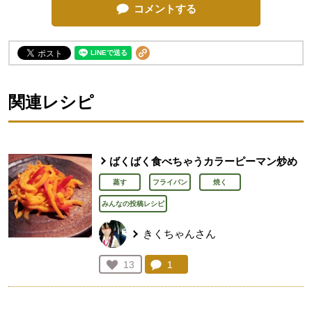
コメントする
関連レシピ
ばくばく食べちゃうカラーピーマン炒め
蒸す
フライパン
焼く
みんなの投稿レシピ
きくちゃんさん
コメント：
1
件。コメントを見る。
お気に入り登録：
13
人が登録