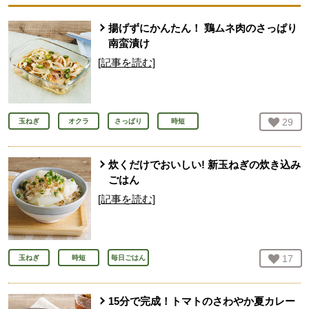
揚げずにかんたん！ 鶏ムネ肉のさっぱり
南蛮漬け
[記事を読む]
お気
29
人
玉ねぎ
オクラ
さっぱり
時短
炊くだけでおいしい! 新玉ねぎの炊き込み
ごはん
[記事を読む]
お気
17
人
玉ねぎ
時短
毎日ごはん
15分で完成！トマトのさわやか夏カレー