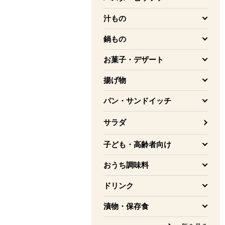
を開く
汁もの
を開く
鍋もの
を開く
お菓子・デザート
を開く
揚げ物
を開く
パン・サンドイッチ
を開く
サラダ
子ども・高齢者向け
を開く
おうち調味料
を開く
ドリンク
を開く
漬物・保存食
を開く