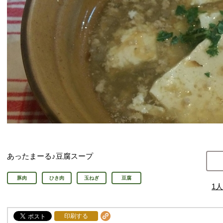
あったまーる♪豆腐スープ
豚肉
ひき肉
玉ねぎ
豆腐
1
人
印刷する