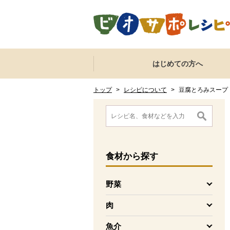
本文へジャンプする。
ページの先頭です。
ここからサイト内共通メニューです。
サイト内共通メニューをスキップする
はじめての方へ
サイト内共通メニューここまで。
ここから現在位置です。
現在位置ここまで
トップ
>
レシピについて
>
豆腐とろみスープ
ここから消費材検索メニューです。
消費材検索メニューここまで。
ここから本文です。
食材
から探す
野菜
を開く
肉
を開く
魚介