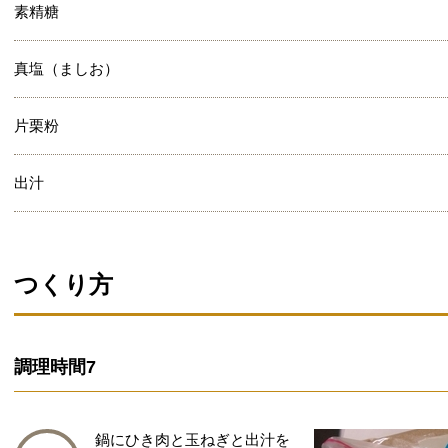
素精糖
真塩（ましお）
片栗粉
出汁
つくり方
調理時間
7
鍋にひき肉と玉ねぎと出汁を