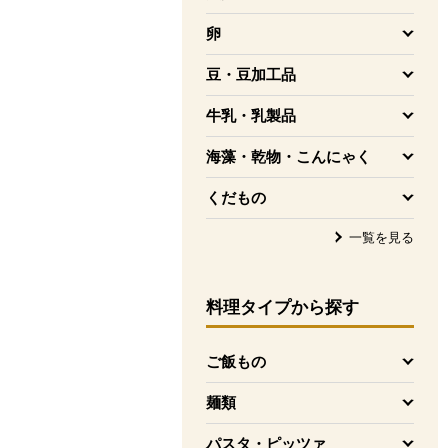
を開く
卵
を開く
豆・豆加工品
を開く
牛乳・乳製品
を開く
海藻・乾物・こんにゃく
を開く
くだもの
を開く
一覧を見る
料理タイプ
から探す
ご飯もの
を開く
麺類
を開く
パスタ・ピッツァ