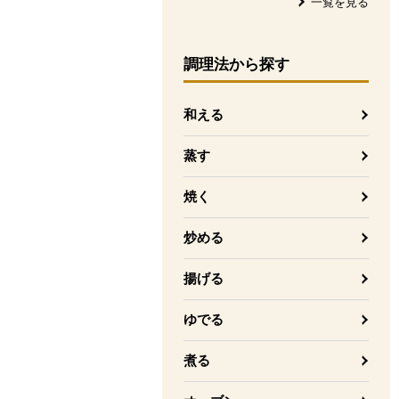
一覧を見る
調理法
から探す
和える
蒸す
焼く
炒める
揚げる
ゆでる
煮る