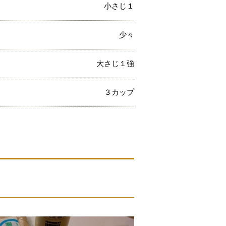
小さじ１
少々
大さじ１強
３カップ