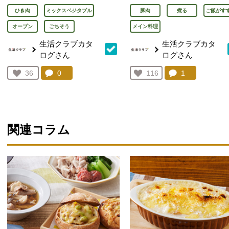
ひき肉
ミックスベジタブル
豚肉
煮る
ご飯がす
オーブン
ごちそう
メイン料理
生活クラブカタ
生活クラブカタ
ログさん
ログさん
コメント：
0
件。コメントを見る。
コメント：
1
件。コメント
お気に入り登録：
36
お気に入り登録：
116
人が登録
人が登録
関連コラム