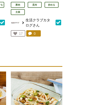
すむ
豚肉
昆布
炒める
主菜
生活クラブカタ
ログさん
を見る。
コメント：
0
件。コメントを見る。
お気に入り登録：
17
人が登録