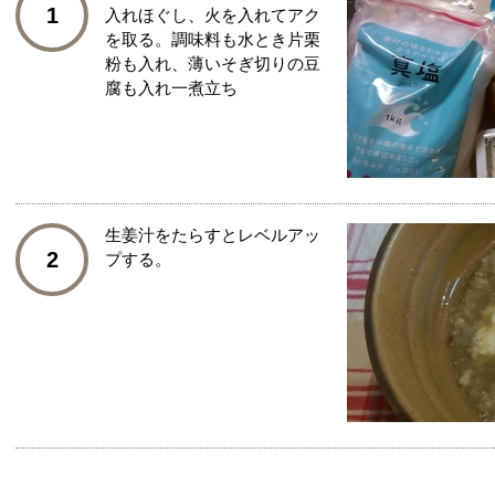
1
入れほぐし、火を入れてアク
を取る。調味料も水とき片栗
粉も入れ、薄いそぎ切りの豆
腐も入れ一煮立ち
生姜汁をたらすとレベルアッ
2
プする。