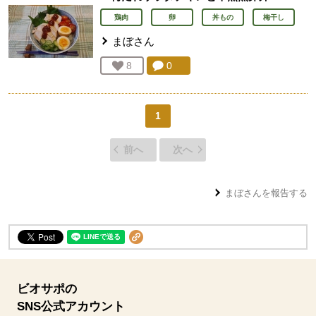
鶏肉
卵
丼もの
梅干し
まぼ
さん
コメント：
0
件。コメントを見る。
お気に入り登録：
8
人が登録
1
前へ
次へ
まぼ
さんを報告する
ビオサポの
SNS公式アカウント