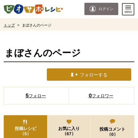
本文へジャンプする。
ページの先頭です。
ログイン
ここからサイト内共通メニューです。
サイト内共通メニューをスキップする
サイト内共通メニューここまで。
ここから現在位置です。
トップ
>
まぼさんのページ
現在位置ここまで
まぼ
さんのページ
フォローする
5
0
フォロー
フォロワー
投稿レシピ
お気に入り
投稿コメント
（
）
（
）
5
67
（
）
0