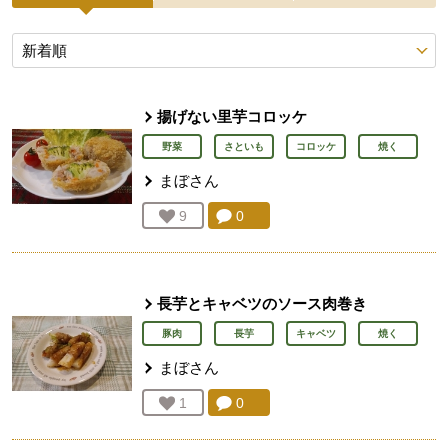
投稿レシピ
揚げない里芋コロッケ
野菜
さといも
コロッケ
焼く
まぼ
さん
コメント：
0
件。コメントを見る。
お気に入り登録：
9
人が登録
長芋とキャベツのソース肉巻き
豚肉
長芋
キャベツ
焼く
まぼ
さん
コメント：
0
件。コメントを見る。
お気に入り登録：
1
人が登録