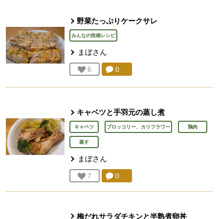
野菜たっぷりケークサレ
みんなの投稿レシピ
まぼ
さん
コメント：
0
件。コメントを見る。
お気に入り登録：
6
人が登録
キャベツと手羽元の蒸し煮
キャベツ
ブロッコリー、カリフラワー
鶏肉
蒸す
まぼ
さん
コメント：
0
件。コメントを見る。
お気に入り登録：
7
人が登録
梅だれサラダチキンと半熟煮卵丼