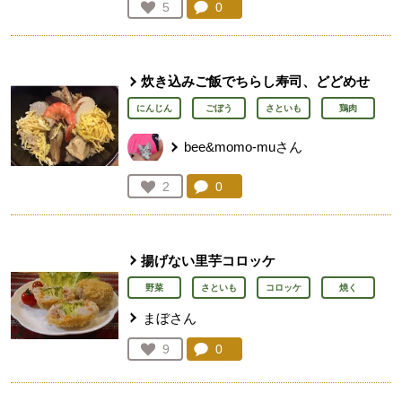
コメント：
0
件。コメントを見る。
お気に入り登録：
5
人が登録
炊き込みご飯でちらし寿司、どどめせ
にんじん
ごぼう
さといも
鶏肉
bee&momo-muさん
コメント：
0
件。コメントを見る。
お気に入り登録：
2
人が登録
揚げない里芋コロッケ
野菜
さといも
コロッケ
焼く
まぼさん
コメント：
0
件。コメントを見る。
お気に入り登録：
9
人が登録