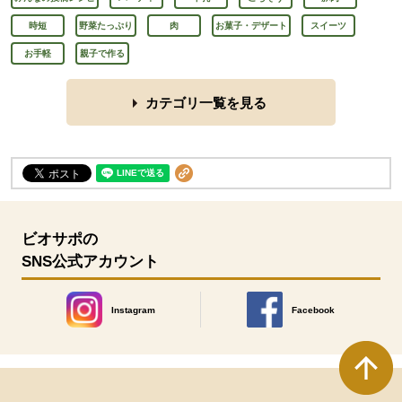
時短
野菜たっぷり
肉
お菓子・デザート
スイーツ
お手軽
親子で作る
カテゴリ一覧を見る
ビオサポの
SNS公式アカウント
Instagram
Facebook
別のウィンドウで開きます。
別のウィンドウで開きます
本文ここまで。
ここから共通フッターメニューです。