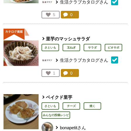
生活クラブカタログさん
コメント：
0
件。コメントを見る。
お気に入り登録：
5
人が登録
里芋のマッシュサラダ
さといも
玉ねぎ
サラダ
ビオサポ
生活クラブカタログさん
コメント：
0
件。コメントを見る。
お気に入り登録：
1
人が登録
ベイクド里芋
さといも
チーズ
焼く
みんなの投稿レシピ
bonapetitさん