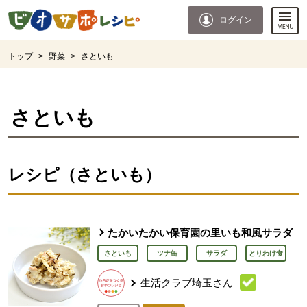
本文へジャンプする。
ページの先頭です。
ログイン
ここからサイト内共通メニューです。
サイト内共通メニューをスキップする
サイト内共通メニューここまで。
ここから現在位置です。
トップ
>
野菜
>
さといも
現在位置ここまで
さといも
レシピ（さといも）
たかいたかい保育園の里いも和風サラダ
さといも
ツナ缶
サラダ
とりわけ食
生活クラブ埼玉さん