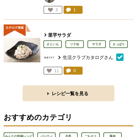
コメント：
1
件。コメントを見る。
お気に入り登録：
3
人が登録
里芋サラダ
さといも
ツナ缶
サラダ
さっぱり
生活クラブカタログさん
コメント：
0
件。コメントを見る。
お気に入り登録：
11
人が登録
レシピ一覧を見る
おすすめのカテゴリ
みんなの投稿レシピ
パーティ
牛乳
ごちそう
豚肉