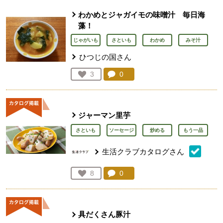
わかめとジャガイモの味噌汁 毎日海
藻！
じゃがいも
さといも
わかめ
みそ汁
ひつじの国さん
コメント：
0
件。コメントを見る。
お気に入り登録：
3
人が登録
ジャーマン里芋
さといも
ソーセージ
炒める
もう一品
生活クラブカタログさん
コメント：
0
件。コメントを見る。
お気に入り登録：
8
人が登録
具だくさん豚汁