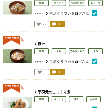
豚肉
さといも
その他汁もの
もう一品
生活クラブカタログさん
コメント：
0
件。コメントを見る。
お気に入り登録：
27
人が登録
豚汁
豚肉
大根
その他汁もの
煮る
生活クラブカタログさん
コメント：
0
件。コメントを見る。
お気に入り登録：
9
人が登録
手羽元のこっくり煮
鶏肉
さといも
煮る
お弁当