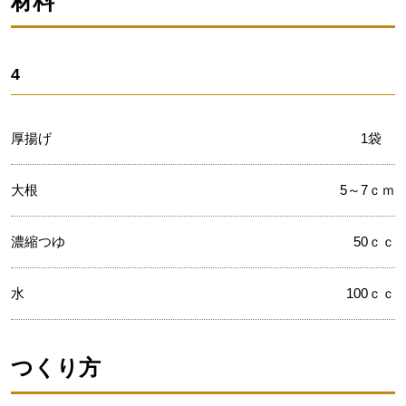
材料
4
厚揚げ
1袋
大根
5～7ｃｍ
濃縮つゆ
50ｃｃ
水
100ｃｃ
つくり方