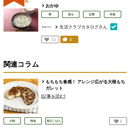
おかゆ
粥
煮る
定番
和食
生活クラブカタログさん
コメント：
0
件。コメントを見る。
お気に入り登録：
15
人が登録
関連コラム
もちもち食感！ アレンジ広がる大根もち
ガレット
[記事を読む]
お気
5
人
大根
時短
毎日ごはん