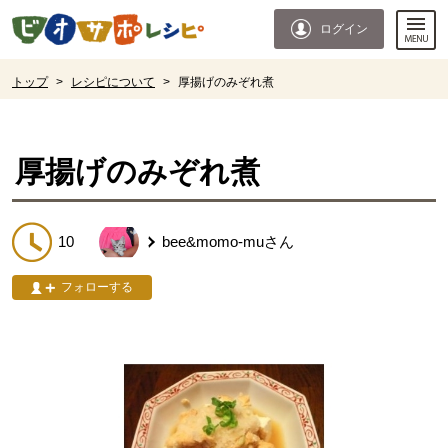
本文へジャンプする。
ページの先頭です。
ログイン
ここからサイト内共通メニューです。
サイト内共通メニューをスキップする
サイト内共通メニューここまで。
ここから現在位置です。
トップ
>
レシピについて
>
厚揚げのみぞれ煮
現在位置ここまで
厚揚げのみぞれ煮
10
bee&momo-mu
さん
フォローする