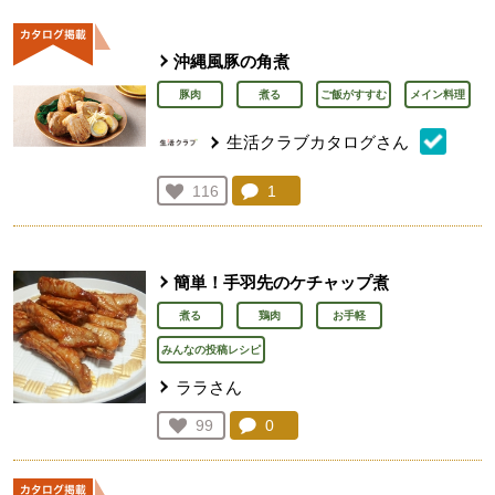
沖縄風豚の角煮
豚肉
煮る
ご飯がすすむ
メイン料理
生活クラブカタログさん
コメント：
1
件。コメントを見る。
お気に入り登録：
116
人が登録
簡単！手羽先のケチャップ煮
煮る
鶏肉
お手軽
みんなの投稿レシピ
ララさん
コメント：
0
件。コメントを見る。
お気に入り登録：
99
人が登録