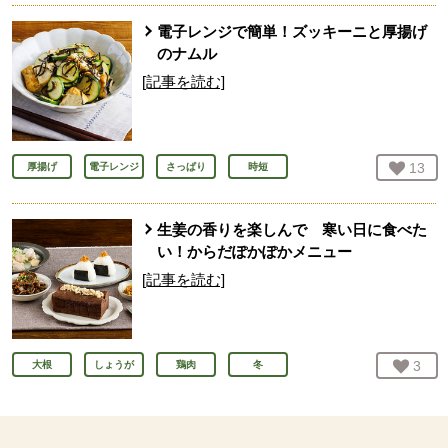
電子レンジで簡単！ズッキーニと厚揚げ
のナムル
[記事を読む]
お気
13
人
厚揚げ
電子レンジ
さっぱり
時短
生姜の香りを楽しんで 寒い日に食べた
い！からだぽかぽかメニュー
[記事を読む]
お気
3
人
大根
しょうが
鶏肉
冬