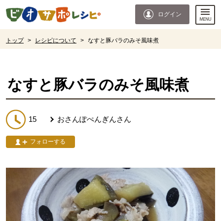
本文へジャンプする。
ページの先頭です。
ログイン
ここからサイト内共通メニューです。
サイト内共通メニューをスキップする
サイト内共通メニューここまで。
ここから現在位置です。
トップ
>
レシピについて
>
なすと豚バラのみそ風味煮
現在位置ここまで
なすと豚バラのみそ風味煮
15
おさんぽぺんぎん
さん
フォローする