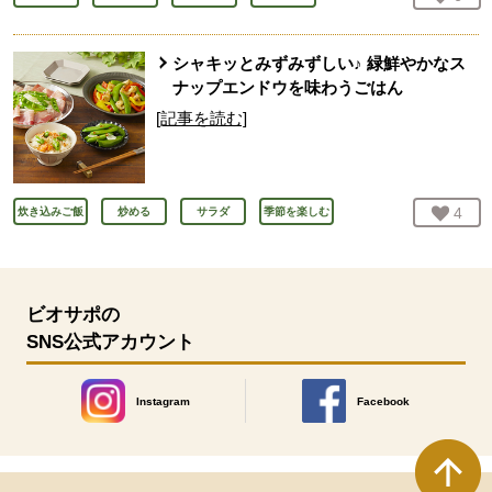
シャキッとみずみずしい♪ 緑鮮やかなス
ナップエンドウを味わうごはん
[記事を読む]
お気
4
人
炊き込みご飯
炒める
サラダ
季節を楽しむ
ビオサポの
SNS公式アカウント
Instagram
Facebook
別のウィンドウで開きます。
別のウィンドウで開きます
本文ここまで。
ここから共通フッターメニューです。