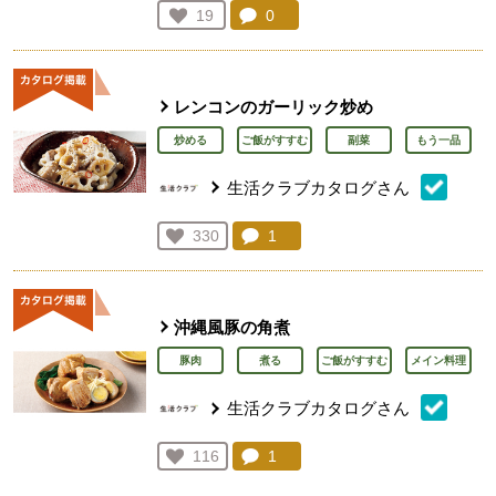
コメント：
0
件。コメントを見る。
お気に入り登録：
19
人が登録
レンコンのガーリック炒め
炒める
ご飯がすすむ
副菜
もう一品
生活クラブカタログさん
コメント：
1
件。コメントを見る。
お気に入り登録：
330
人が登録
沖縄風豚の角煮
豚肉
煮る
ご飯がすすむ
メイン料理
生活クラブカタログさん
コメント：
1
件。コメントを見る。
お気に入り登録：
116
人が登録