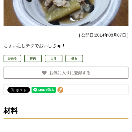
[ 公開日:
2014年08月07日
]
ちょい足しテクでおいしさup！
炒める
豚肉
出汁
煮る
お気に入りに登録する
材料