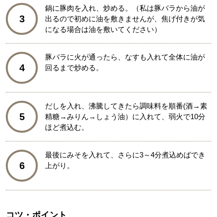
鍋に豚肉を入れ、炒める。（私は豚バラから油が
3
出るので初めに油を敷きませんが、焦げ付きが気
になる場合は油を敷いてください）
豚バラに火が通ったら、なすも入れて全体に油が
4
回るまで炒める。
だしを入れ、沸騰してきたら調味料を順番(酒→素
5
精糖→みりん→しょう油）に入れて、弱火で10分
ほど煮込む。
最後にみそを入れて、さらに3～4分煮込めばでき
6
上がり。
コツ・ポイント