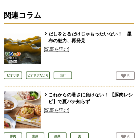
関連コラム
だしをとるだけじゃもったいない！ 昆
布の魅力、再発見
[記事を読む]
お気
5
人
ビオサポ
ビオサポだより
出汁
これからの暑さに負けない！ 【豚肉レシ
ピ】で夏バテ知らず
[記事を読む]
お気
6
人
豚肉
主菜
副菜
夏