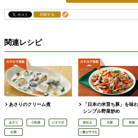
印刷する
関連レシピ
あさりのクリーム煮
「日本の米育ち豚」を味
シンプル野菜炒め
あさり
小松菜
ビオサポ
炒める
主菜
和食
白菜
ご飯がすすむ