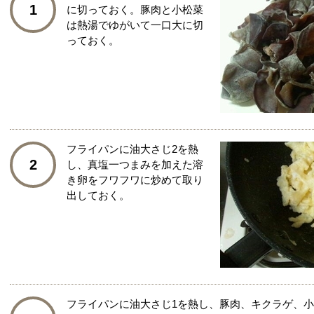
1
に切っておく。豚肉と小松菜
は熱湯でゆがいて一口大に切
っておく。
フライパンに油大さじ2を熱
2
し、真塩一つまみを加えた溶
き卵をフワフワに炒めて取り
出しておく。
フライパンに油大さじ1を熱し、豚肉、キクラゲ、