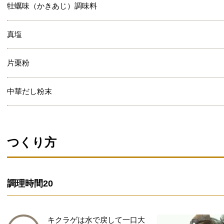
牡蠣味（かきあじ）調味料
真塩
片栗粉
中華だし粉末
つくり方
調理時間
20
キクラゲは水で戻して一口大