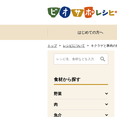
本文へジャンプする。
ページの先頭です。
ここからサイト内共通メニューです。
サイト内共通メニューをスキップする
はじめての方へ
サイト内共通メニューここまで。
ここから現在位置です。
現在位置ここまで
トップ
>
レシピについて
>
キクラゲと豚肉の
ここから消費材検索メニューです。
消費材検索メニューここまで。
ここから本文です。
食材
から探す
野菜
を開く
肉
を開く
魚介