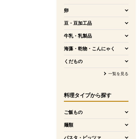
を開く
卵
を開く
豆・豆加工品
を開く
牛乳・乳製品
を開く
海藻・乾物・こんにゃく
を開く
くだもの
を開く
一覧を見る
料理タイプ
から探す
ご飯もの
を開く
麺類
を開く
パスタ・ピッツァ