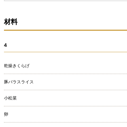
材料
4
乾燥きくらげ
豚バラスライス
小松菜
卵