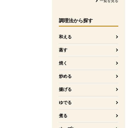
一覧を見る
調理法
から探す
和える
蒸す
焼く
炒める
揚げる
ゆでる
煮る