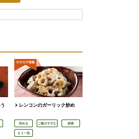
わう
レンコンのガーリック炒め
炒める
ご飯がすすむ
副菜
もう一品