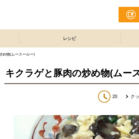
レシピ
炒め物(ムースールー)
キクラゲと豚肉の炒め物(ムース
20
ク