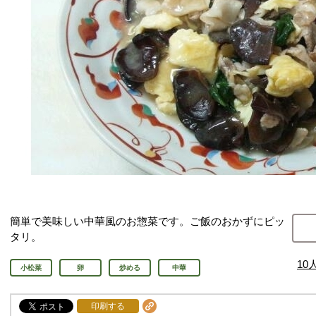
簡単で美味しい中華風のお惣菜です。ご飯のおかずにピッ
タリ。
10
小松菜
卵
炒める
中華
印刷する