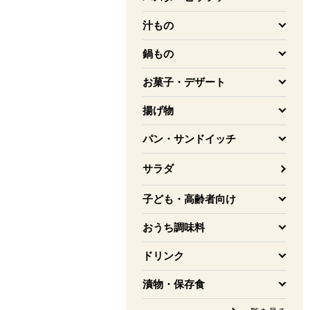
を開く
汁もの
を開く
鍋もの
を開く
お菓子・デザート
を開く
揚げ物
を開く
パン・サンドイッチ
を開く
サラダ
子ども・高齢者向け
を開く
おうち調味料
を開く
ドリンク
を開く
漬物・保存食
を開く