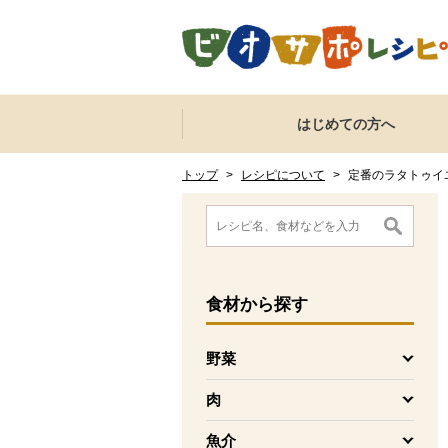
本文へジャンプする。
ページの先頭です。
ここからサイト内共通メニューです。
サイト内共通メニューをスキップする
はじめての方へ
サイト内共通メニューここまで。
ここから現在位置です。
現在位置ここまで
トップ
>
レシピについて
>
定番のラタトゥイ
ここから消費材検索メニューです。
消費材検索メニューここまで。
ここから本文です。
食材
から探す
野菜
を開く
肉
を開く
魚介