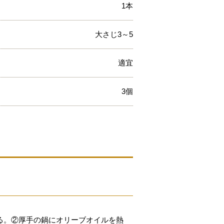
1本
大さじ3～5
適宜
3個
る。②厚手の鍋にオリーブオイルを熱