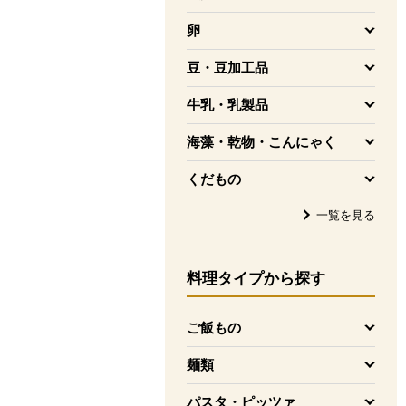
を開く
卵
を開く
豆・豆加工品
を開く
牛乳・乳製品
を開く
海藻・乾物・こんにゃく
を開く
くだもの
を開く
一覧を見る
料理タイプ
から探す
ご飯もの
を開く
麺類
を開く
パスタ・ピッツァ