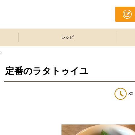
レシピ
ユ
定番のラタトゥイユ
30