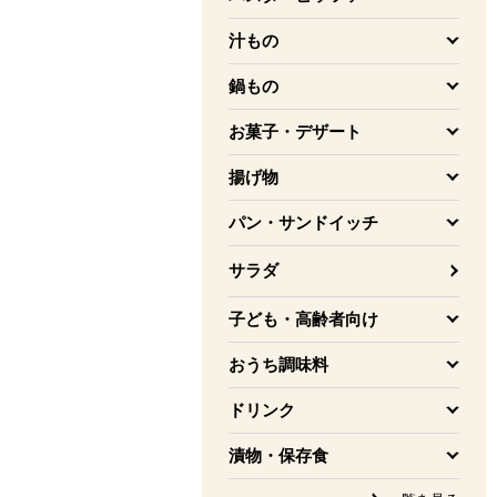
を開く
汁もの
を開く
鍋もの
を開く
お菓子・デザート
を開く
揚げ物
を開く
パン・サンドイッチ
を開く
サラダ
子ども・高齢者向け
を開く
おうち調味料
を開く
ドリンク
を開く
漬物・保存食
を開く