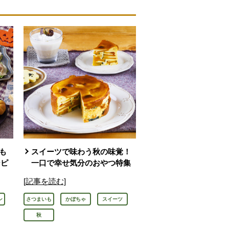
も
スイーツで味わう秋の味覚！
シピ
一口で幸せ気分のおやつ特集
[記事を読む]
ン
さつまいも
かぼちゃ
スイーツ
秋