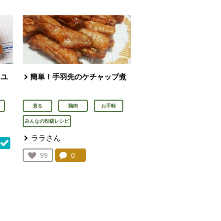
イユ
簡単！手羽先のケチャップ煮
煮る
鶏肉
お手軽
みんなの投稿レシピ
ララさん
コメント：
0
件。コメントを見る。
お気に入り登録：
99
人が登録
を見る。