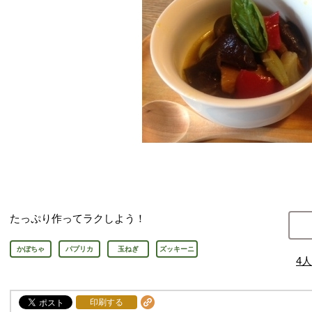
たっぷり作ってラクしよう！
かぼちゃ
パプリカ
玉ねぎ
ズッキーニ
4
人
印刷する