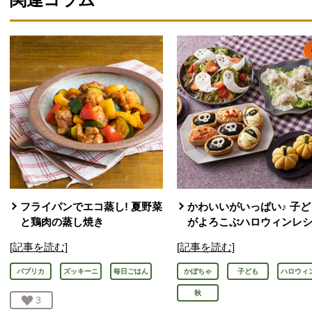
フライパンでエコ蒸し! 夏野菜
かわいいがいっぱい♪ 子ど
と鶏肉の蒸し焼き
がよろこぶハロウィンレ
[記事を読む]
[記事を読む]
パプリカ
ズッキーニ
毎日ごはん
かぼちゃ
子ども
ハロウィ
秋
お気に入り登録：
3
人が登録