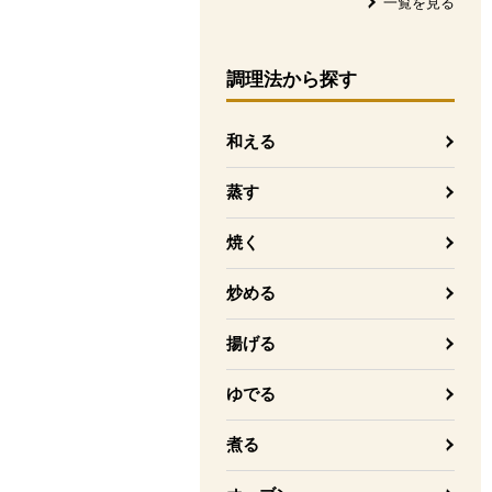
一覧を見る
調理法
から探す
和える
蒸す
焼く
炒める
揚げる
ゆでる
煮る