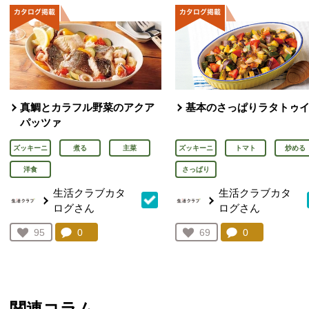
真鯛とカラフル野菜のアクア
基本のさっぱりラタトゥ
パッツァ
ズッキーニ
煮る
主菜
ズッキーニ
トマト
炒める
洋食
さっぱり
生活クラブカタ
生活クラブカタ
ログさん
ログさん
コメント：
0
件。コメントを見る。
コメント：
0
件。コメント
お気に入り登録：
95
お気に入り登録：
69
人が登録
人が登録
関連コラム