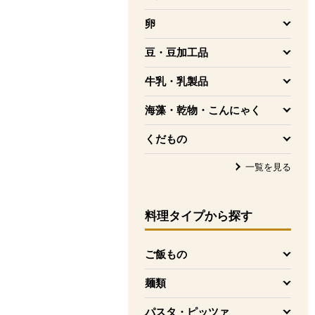
を開く
卵
を開く
豆・豆加工品
を開く
牛乳・乳製品
を開く
海藻・乾物・こんにゃく
を開く
くだもの
を開く
一覧を見る
料理タイプ
から探す
ご飯もの
を開く
麺類
を開く
パスタ・ピッツァ