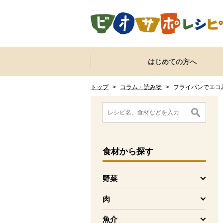
本文へジャンプする。
ページの先頭です。
ここからサイト内共通メニューです。
サイト内共通メニューをスキップする
はじめての方へ
サイト内共通メニューここまで。
ここから現在位置です。
現在位置ここまで
トップ
>
コラム・読み物
>
フライパンでエコ
ここから消費材検索メニューです。
消費材検索メニューここまで。
ここから本文です。
食材
から探す
野菜
を開く
肉
を開く
魚介