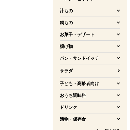
を開く
汁もの
を開く
鍋もの
を開く
お菓子・デザート
を開く
揚げ物
を開く
パン・サンドイッチ
を開く
サラダ
子ども・高齢者向け
を開く
おうち調味料
を開く
ドリンク
を開く
漬物・保存食
を開く