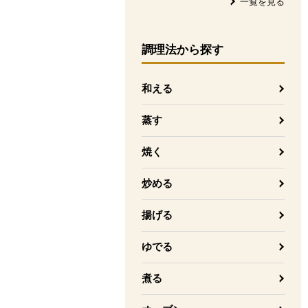
一覧を見る
調理法
から探す
和える
蒸す
焼く
炒める
揚げる
ゆでる
煮る