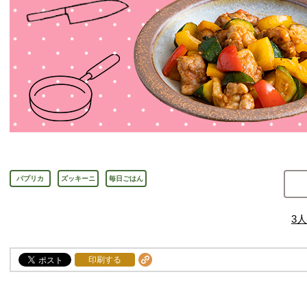
パプリカ
ズッキーニ
毎日ごはん
3
人
印刷する