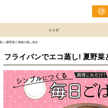
レシピ
蒸し! 夏野菜と鶏肉の蒸し焼き
フライパンでエコ蒸し! 夏野