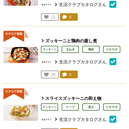
生活クラブカタログさん
コメント：
0
件。コメントを見る。
お気に入り登録：
11
人が登録
ズッキーニと鶏肉の蒸し煮
ズッキーニ
玉ねぎ
鶏肉
ビオサポ
生活クラブカタログさん
コメント：
0
件。コメントを見る。
お気に入り登録：
20
人が登録
スライスズッキーニの和え物
ズッキーニ
スープ
煮る
ビオサポ
生活クラブカタログさん