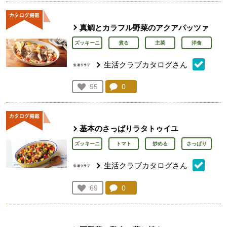
真鯛とカラフル野菜のアクアパッツァ
ズッキーニ
煮る
主菜
洋食
生活クラブカタログさん
コメント：
0
件。コメントを見る。
お気に入り登録：
95
人が登録
基本のさっぱりラタトゥイユ
ズッキーニ
トマト
炒める
さっぱり
生活クラブカタログさん
コメント：
0
件。コメントを見る。
お気に入り登録：
69
人が登録