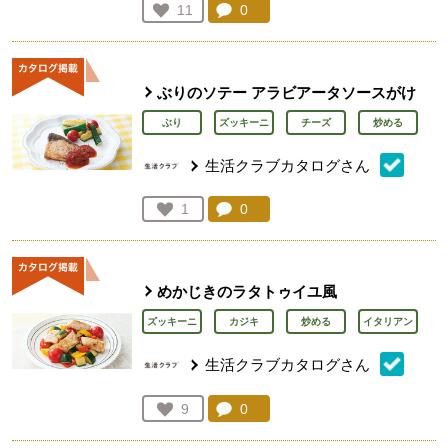
コメント：
0
件。コメントを見る。
お気に入り登録：
11
人が登録
ぶりのソテー アラビアータソースがけ
ぶり
ズッキーニ
チーズ
炒める
生活クラブカタログさん
コメント：
0
件。コメントを見る。
お気に入り登録：
1
人が登録
めかじきのラタトゥイユ風
ズッキーニ
カジキ
炒める
イタリアン
生活クラブカタログさん
コメント：
0
件。コメントを見る。
お気に入り登録：
9
人が登録