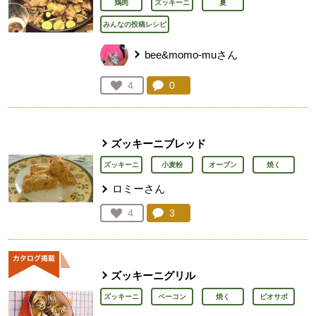
鶏肉
ズッキーニ
夏
みんなの投稿レシピ
bee&momo-muさん
コメント：
0
件。コメントを見る。
お気に入り登録：
4
人が登録
ズッキーニブレッド
ズッキーニ
小麦粉
オーブン
焼く
ロミーさん
コメント：
3
件。コメントを見る。
お気に入り登録：
4
人が登録
ズッキーニグリル
ズッキーニ
ベーコン
焼く
ビオサポ