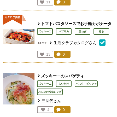
コメント：
0
件。コメントを見る。
お気に入り登録：
11
人が登録
トマトパスタソースでお手軽カポナータ
ズッキーニ
パプリカ
玉ねぎ
煮る
生活クラブカタログさん
コメント：
0
件。コメントを見る。
お気に入り登録：
13
人が登録
ズッキーニのスパゲティ
ズッキーニ
しいたけ
パスタ・ピッツァ
みんなの投稿レシピ
三世代さん
コメント：
0
件。コメントを見る。
お気に入り登録：
4
人が登録