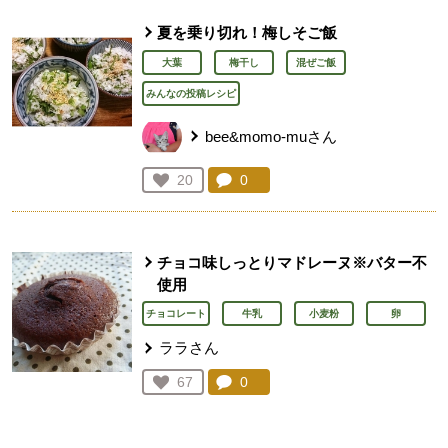
夏を乗り切れ！梅しそご飯
大葉
梅干し
混ぜご飯
みんなの投稿レシピ
bee&momo-muさん
コメント：
0
件。コメントを見る。
お気に入り登録：
20
人が登録
チョコ味しっとりマドレーヌ※バター不
使用
チョコレート
牛乳
小麦粉
卵
ララさん
コメント：
0
件。コメントを見る。
お気に入り登録：
67
人が登録