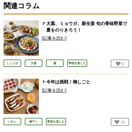
関連コラム
大葉、ミョウガ、新生姜 旬の香味野菜で
夏をのりきろう！
[記事を読む]
お気
6
人
しょうが
大葉
夏
季節を楽しむ
今年は挑戦！梅しごと
[記事を読む]
お気
10
人
いわし
梅干し
季節を楽しむ