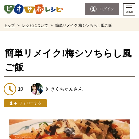
本文へジャンプする。
ページの先頭です。
ログイン
ここからサイト内共通メニューです。
サイト内共通メニューをスキップする
サイト内共通メニューここまで。
ここから現在位置です。
トップ
>
レシピについて
>
簡単リメイク!梅シソちらし風ご飯
現在位置ここまで
簡単リメイク!梅シソちらし風
ご飯
10
きくちゃん
さん
フォローする