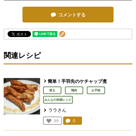
コメントする
関連レシピ
簡単！手羽先のケチャップ煮
煮る
鶏肉
お手軽
みんなの投稿レシピ
ララさん
コメント：
0
件。コメントを見る。
お気に入り登録：
99
人が登録