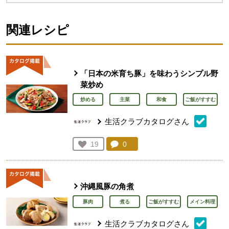
関連レシピ
「日本の米育ち豚」を味わうシンプル野
菜炒め
炒める
主菜
和食
ご飯がすすむ
生活クラブカタログさん
コメント：
0
件。コメントを見る。
お気に入り登録：
19
人が登録
沖縄風豚の角煮
豚肉
煮る
ご飯がすすむ
メイン料理
生活クラブカタログさん