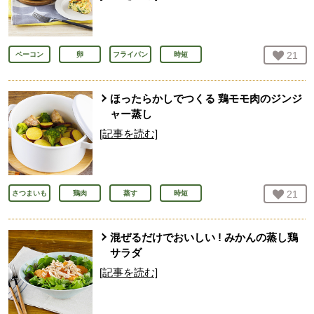
お気
21
人
ベーコン
卵
フライパン
時短
ほったらかしでつくる 鶏モモ肉のジンジ
ャー蒸し
[記事を読む]
お気
21
人
さつまいも
鶏肉
蒸す
時短
混ぜるだけでおいしい ! みかんの蒸し鶏
サラダ
[記事を読む]