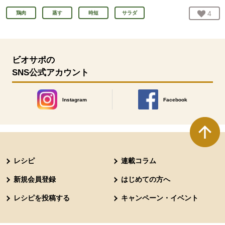
お気
4
人
鶏肉
蒸す
時短
サラダ
ビオサポの
SNS公式アカウント
Instagram
Facebook
別のウィンドウで開きます。
別のウィンドウで開きます
本文ここまで。
ここから共通フッターメニューです。
レシピ
連載コラム
新規会員登録
はじめての方へ
レシピを投稿する
キャンペーン・イベント