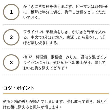
かじきに片栗粉を薄くまぶす。ピーマンは縦4等分
1
に、椎茸は半分に切る。梅干しは種をとってたた
いておく。
フライパンに菜種油をしき、かじきと野菜を入れ
2
る。中火で3分ほど焼き、裏返したら蓋をし、3分
ほど蒸し焼きにする。
梅1/2、料理酒、素精糖、みりん、醤油を混ぜてフ
3
ライパンに入れ、煮絡めたら出来上がり。残して
おいた梅を添えてどうぞ！
コツ・ポイント
煮ると梅の香りが飛んでしまいます。少し取って置き、盛り付
けた後に添えると風味が増します♪