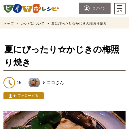
本文へジャンプする。
ページの先頭です。
ログイン
ここからサイト内共通メニューです。
サイト内共通メニューをスキップする
サイト内共通メニューここまで。
ここから現在位置です。
トップ
>
レシピについて
>
夏にぴったり☆かじきの梅照り焼き
現在位置ここまで
夏にぴったり☆かじきの梅照
り焼き
15
ココ
さん
フォローする