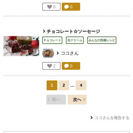
コメント：
0
件。コメントを見る。
お気に入り登録：
0
人が登録
チョコレート☆ソーセージ
チョコレート
生クリーム
みんなの投稿レシピ
ココ
さん
コメント：
0
件。コメントを見る。
お気に入り登録：
2
人が登録
1
2
…
4
前へ
次へ
ココ
さんを報告する