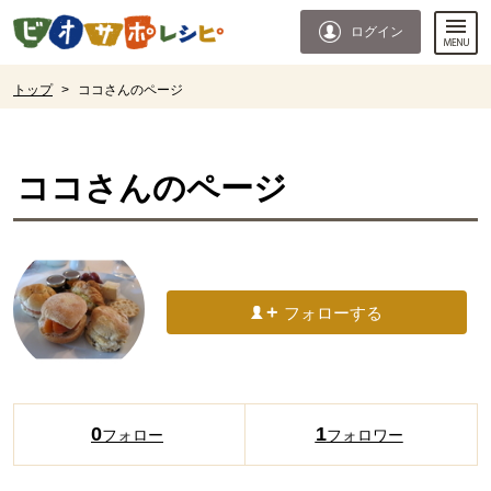
本文へジャンプする。
ページの先頭です。
ログイン
ここからサイト内共通メニューです。
サイト内共通メニューをスキップする
サイト内共通メニューここまで。
ここから現在位置です。
トップ
>
ココさんのページ
現在位置ここまで
ココ
さんのページ
フォローする
0
1
フォロー
フォロワー