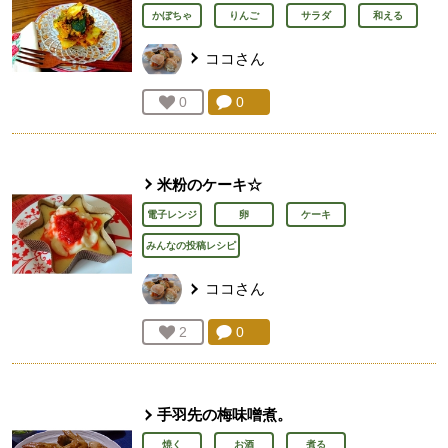
かぼちゃ
りんご
サラダ
和える
ココ
さん
コメント：
0
件。コメントを見る。
お気に入り登録：
0
人が登録
米粉のケーキ☆
電子レンジ
卵
ケーキ
みんなの投稿レシピ
ココ
さん
コメント：
0
件。コメントを見る。
お気に入り登録：
2
人が登録
手羽先の梅味噌煮。
焼く
お酒
煮る