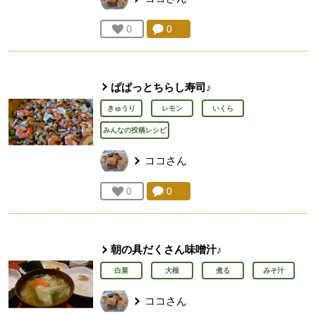
コメント：
0
件。コメントを見る。
お気に入り登録：
0
人が登録
ぱぱっとちらし寿司♪
きゅうり
レモン
いくら
みんなの投稿レシピ
ココ
さん
コメント：
0
件。コメントを見る。
お気に入り登録：
0
人が登録
朝の具だくさん味噌汁♪
白菜
大根
煮る
みそ汁
ココ
さん