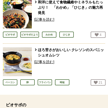
和洋に使えて食物繊維やミネラルもたっ
ぷり！ 「わかめ」「ひじき」の魅力再
発見
[記事を読む]
お気
4
人
ビオサポ
ビオサポだより
わかめ
ひじき
ほろ苦さがおいしい クレソンのスパニッ
シュオムレツ
[記事を読む]
お気
21
人
ベーコン
卵
フライパン
時短
ビオサポの