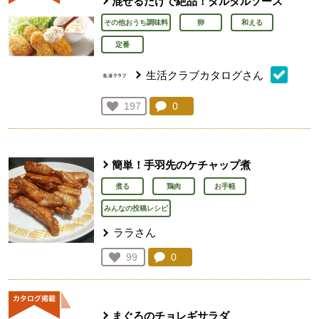
混ぜるだけで絶品！タルタルソース
その他おうち調味料
卵
和える
定番
生活クラブカタログさん
コメント：
0
件。コメントを見る。
お気に入り登録：
197
人が登録
簡単！手羽先のケチャップ煮
煮る
鶏肉
お手軽
みんなの投稿レシピ
ララさん
コメント：
0
件。コメントを見る。
お気に入り登録：
99
人が登録
まぐろのチョレギサラダ