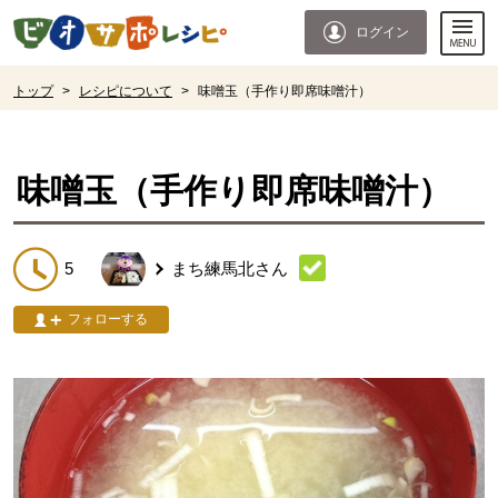
本文へジャンプする。
ページの先頭です。
ログイン
ここからサイト内共通メニューです。
サイト内共通メニューをスキップする
サイト内共通メニューここまで。
ここから現在位置です。
トップ
>
レシピについて
>
味噌玉（手作り即席味噌汁）
現在位置ここまで
味噌玉（手作り即席味噌汁）
5
まち練馬北
さん
フォローする