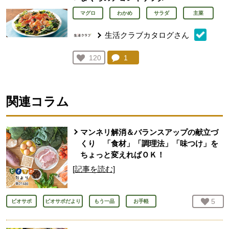
マグロ
わかめ
サラダ
主菜
生活クラブカタログさん
コメント：
1
件。コメントを見る。
お気に入り登録：
120
人が登録
関連コラム
マンネリ解消＆バランスアップの献立づ
くり 「食材」「調理法」「味つけ」を
ちょっと変えればＯＫ！
[記事を読む]
お気
5
人
ビオサポ
ビオサポだより
もう一品
お手軽