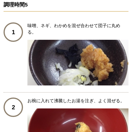
調理時間
5
味噌、ネギ、わかめを混ぜ合わせて団子に丸め
1
る。
お椀に入れて沸騰したお湯を注ぎ、よく混ぜる。
2