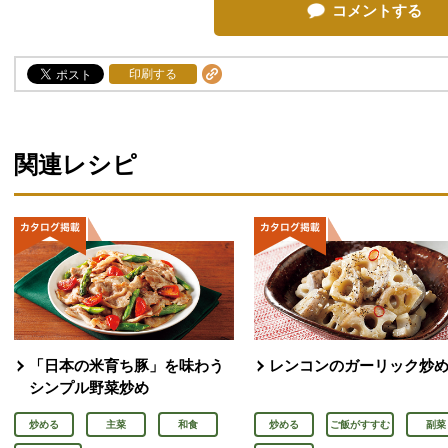
コメントする
印刷する
関連レシピ
「日本の米育ち豚」を味わう
レンコンのガーリック炒
シンプル野菜炒め
炒める
主菜
和食
炒める
ご飯がすすむ
副菜