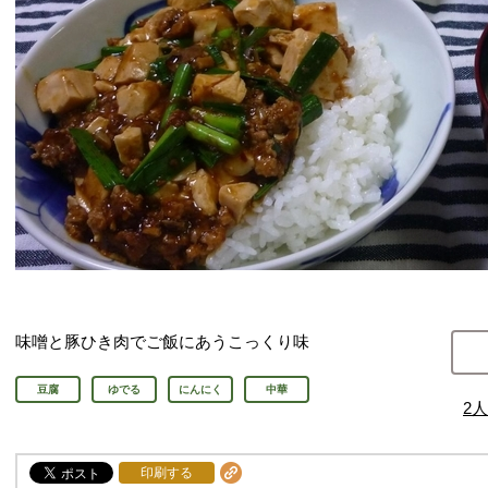
味噌と豚ひき肉でご飯にあうこっくり味
豆腐
ゆでる
にんにく
中華
2
人
印刷する