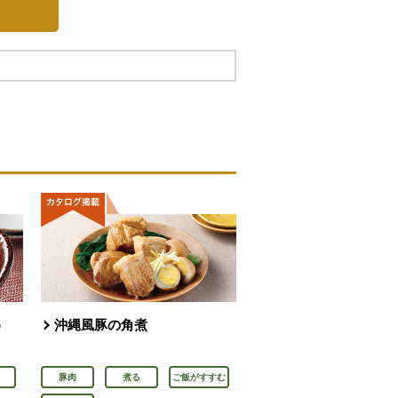
め
沖縄風豚の角煮
豚肉
煮る
ご飯がすすむ