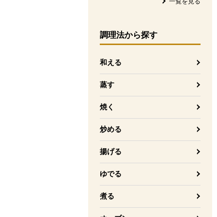
一覧を見る
調理法
から探す
和える
蒸す
焼く
炒める
揚げる
ゆでる
煮る