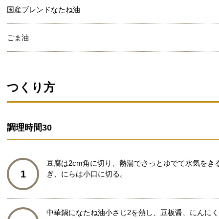
国産ブレンドなたね油
ごま油
つくり方
調理時間
30
豆腐は2cm角に切り、熱湯でさっとゆでて水気をき
1
ぎ、にらは小口に切る。
中華鍋になたね油小さじ2を熱し、豆板醤、にんに