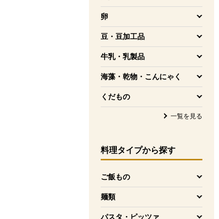
を開く
卵
を開く
豆・豆加工品
を開く
牛乳・乳製品
を開く
海藻・乾物・こんにゃく
を開く
くだもの
を開く
一覧を見る
料理タイプ
から探す
ご飯もの
を開く
麺類
を開く
パスタ・ピッツァ