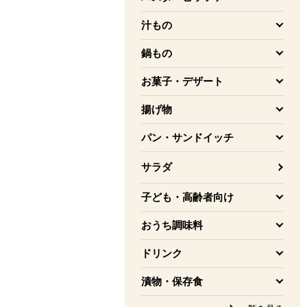
を開く
汁もの
を開く
鍋もの
を開く
お菓子・デザート
を開く
揚げ物
を開く
パン・サンドイッチ
を開く
サラダ
子ども・高齢者向け
を開く
おうち調味料
を開く
ドリンク
を開く
漬物・保存食
を開く