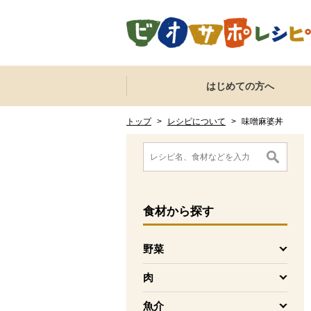
本文へジャンプする。
ページの先頭です。
ここからサイト内共通メニューです。
サイト内共通メニューをスキップする
はじめての方へ
サイト内共通メニューここまで。
ここから現在位置です。
現在位置ここまで
トップ
>
レシピについて
>
味噌麻婆丼
ここから消費材検索メニューです。
消費材検索メニューここまで。
ここから本文です。
食材
から探す
野菜
を開く
肉
を開く
魚介