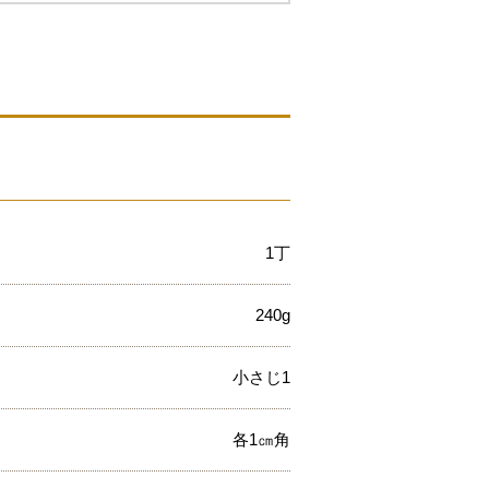
1丁
240g
小さじ1
各1㎝角