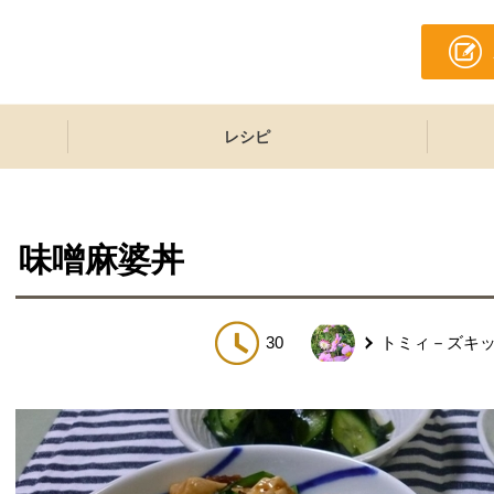
レシピ
味噌麻婆丼
30
トミィ－ズキ