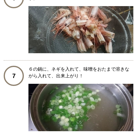
６の鍋に、ネギを入れて、味噌をおたまで溶きな
7
がら入れて、出来上がり！