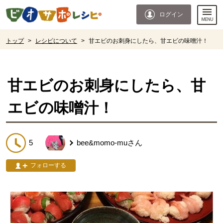
本文へジャンプする。
ページの先頭です。
ログイン
ここからサイト内共通メニューです。
サイト内共通メニューをスキップする
サイト内共通メニューここまで。
ここから現在位置です。
トップ
>
レシピについて
>
甘エビのお刺身にしたら、甘エビの味噌汁！
現在位置ここまで
甘エビのお刺身にしたら、甘
エビの味噌汁！
5
bee&momo-mu
さん
フォローする