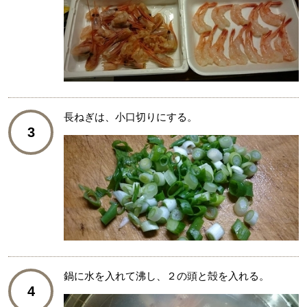
長ねぎは、小口切りにする。
3
鍋に水を入れて沸し、２の頭と殻を入れる。
4