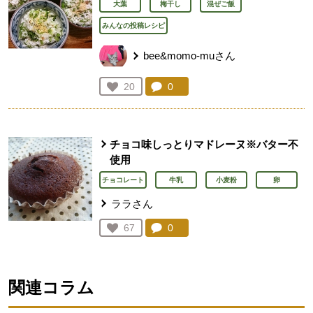
大葉
梅干し
混ぜご飯
みんなの投稿レシピ
bee&momo-muさん
コメント：
0
件。コメントを見る。
お気に入り登録：
20
人が登録
チョコ味しっとりマドレーヌ※バター不
使用
チョコレート
牛乳
小麦粉
卵
ララさん
コメント：
0
件。コメントを見る。
お気に入り登録：
67
人が登録
関連コラム