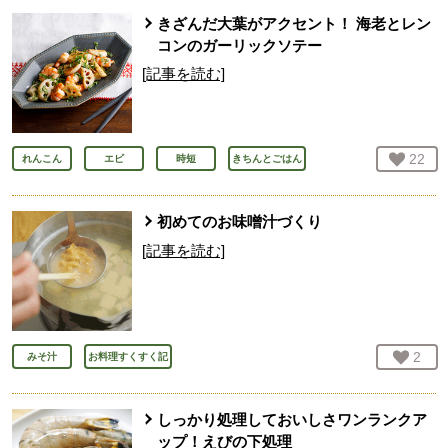
きざんだ大葉がアクセント！ 海老とレン
コンのガーリックソテー
[記事を読む]
お気
22
人
れんこん
エビ
時短
きちんとごはん
初めてのお味噌汁づくり
[記事を読む]
お気
2
人
みそ汁
お料理すくすく記
しっかり処理しておいしさワンランクア
ップ！えびの下処理