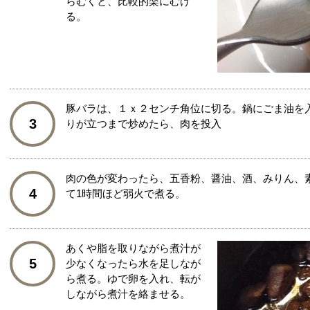
らむくと、比較的楽にむけ
る。
豚バラは、１ｘ２センチ角位に切る。鍋にごま油を
3
りが立つまで炒めたら、肉を投入
肉の色が変わったら、五香粉、醤油、酒、みりん、
4
て1時間ほど弱火で煮る。
あくや脂を取りながら煮汁が
5
少なくなったら水を足しなが
ら煮る。ゆで卵を入れ、転が
しながら煮汁を絡ませる。