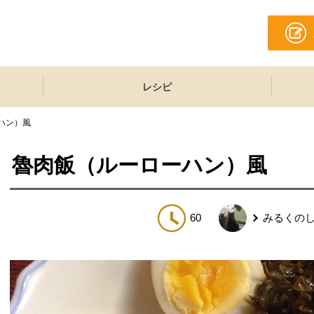
レシピ
ハン）風
魯肉飯（ルーローハン）風
60
みるくの