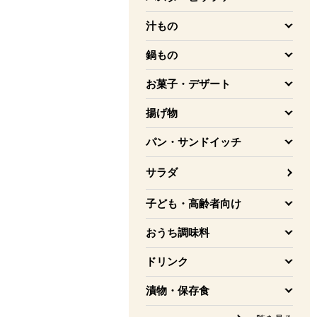
を開く
汁もの
を開く
鍋もの
を開く
お菓子・デザート
を開く
揚げ物
を開く
パン・サンドイッチ
を開く
サラダ
子ども・高齢者向け
を開く
おうち調味料
を開く
ドリンク
を開く
漬物・保存食
を開く