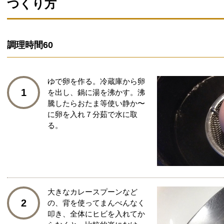
つくり方
調理時間
60
ゆで卵を作る。冷蔵庫から卵
1
を出し、鍋に湯を沸かす。沸
騰したらおたま等使い静か〜
に卵を入れ７分茹で水に取
る。
大きなカレースプーンなど
2
の、背を使ってまんべんなく
叩き、全体にヒビを入れてか