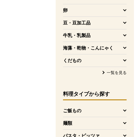
を開く
卵
を開く
豆・豆加工品
を開く
牛乳・乳製品
を開く
海藻・乾物・こんにゃく
を開く
くだもの
を開く
一覧を見る
料理タイプ
から探す
ご飯もの
を開く
麺類
を開く
パスタ・ピッツァ