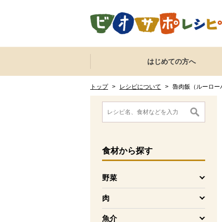
本文へジャンプする。
ページの先頭です。
ここからサイト内共通メニューです。
サイト内共通メニューをスキップする
はじめての方へ
サイト内共通メニューここまで。
ここから現在位置です。
現在位置ここまで
トップ
>
レシピについて
>
魯肉飯（ルーロー
ここから消費材検索メニューです。
消費材検索メニューここまで。
ここから本文です。
食材
から探す
野菜
を開く
肉
を開く
魚介