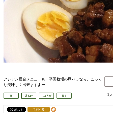
アジアン屋台メニューも、平田牧場の豚バラなら、こっく
り美味しく出来ますよー
1
人
卵
丼もの
しょうが
煮る
印刷する