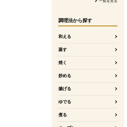
一覧を見る
調理法
から探す
和える
蒸す
焼く
炒める
揚げる
ゆでる
煮る