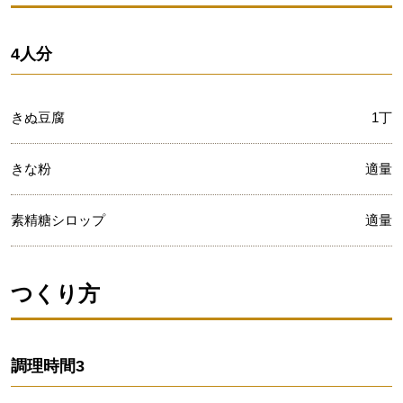
4人分
きぬ豆腐
1丁
きな粉
適量
素精糖シロップ
適量
つくり方
調理時間
3