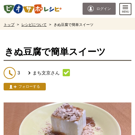
本文へジャンプする。
ページの先頭です。
ログイン
ここからサイト内共通メニューです。
サイト内共通メニューをスキップする
サイト内共通メニューここまで。
ここから現在位置です。
トップ
>
レシピについて
>
きぬ豆腐で簡単スイーツ
現在位置ここまで
きぬ豆腐で簡単スイーツ
3
まち文京
さん
フォローする