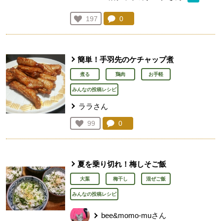
コメント：
0
件。コメントを見る。
お気に入り登録：
197
人が登録
簡単！手羽先のケチャップ煮
煮る
鶏肉
お手軽
みんなの投稿レシピ
ララさん
コメント：
0
件。コメントを見る。
お気に入り登録：
99
人が登録
夏を乗り切れ！梅しそご飯
大葉
梅干し
混ぜご飯
みんなの投稿レシピ
bee&momo-muさん