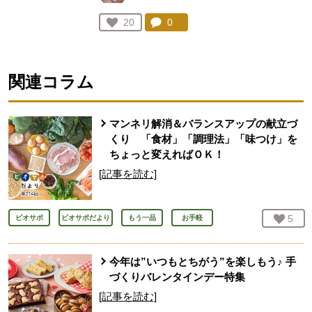
コメント：
0
件。コメントを見る。
お気に入り登録：
20
人が登録
関連コラム
マンネリ解消＆バランスアップの献立づ
くり 「食材」「調理法」「味つけ」を
ちょっと変えればＯＫ！
[記事を読む]
お気
5
人
ビオサポ
ビオサポだより
もう一品
お手軽
今年は”いつもとちがう”を楽しもう♪ 手
づくりバレンタインデー特集
[記事を読む]