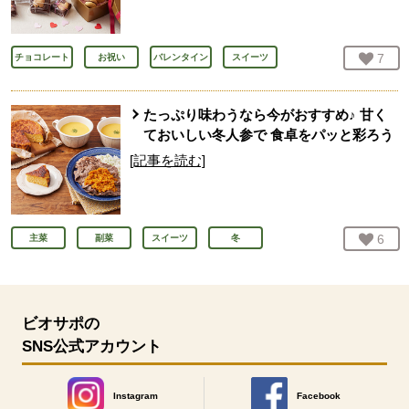
お気
7
人
チョコレート
お祝い
バレンタイン
スイーツ
たっぷり味わうなら今がおすすめ♪ 甘く
ておいしい冬人参で 食卓をパッと彩ろう
[記事を読む]
お気
6
人
主菜
副菜
スイーツ
冬
ビオサポの
SNS公式アカウント
Instagram
Facebook
別のウィンドウで開きます。
別のウィンドウで開きます