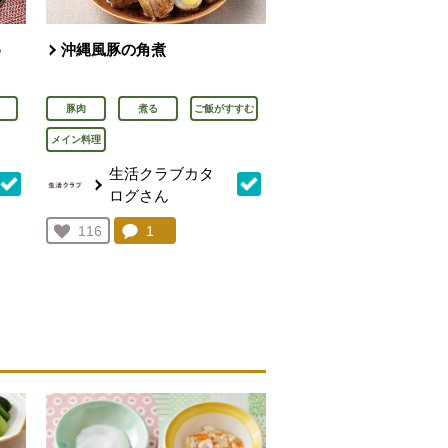
め
沖縄風豚の角煮
豚肉
煮る
ご飯がすすむ
メイン料理
生活クラブカタ
ログさん
を見る。
コメント：
1
件。コメントを見る。
お気に入り登録：
116
人が登録