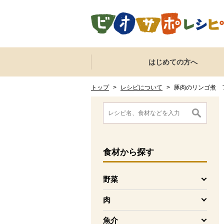
本文へジャンプする。
ページの先頭です。
ここからサイト内共通メニューです。
サイト内共通メニューをスキップする
はじめての方へ
サイト内共通メニューここまで。
ここから現在位置です。
現在位置ここまで
トップ
>
レシピについて
>
豚肉のリンゴ煮 
ここから消費材検索メニューです。
消費材検索メニューここまで。
ここから本文です。
食材
から探す
野菜
を開く
肉
を開く
魚介