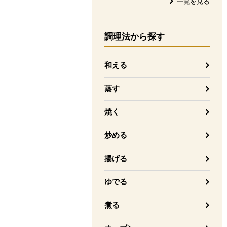
一覧を見る
調理法
から探す
和える
蒸す
焼く
炒める
揚げる
ゆでる
煮る