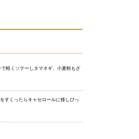
ンで軽くソテーしタマネギ、小麦粉もざ
クをすくったらキャセロールに移しぴっ