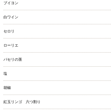
ブイヨン
白ワイン
セロリ
ローリエ
パセリの茎
塩
胡椒
紅玉リンゴ 六つ割り