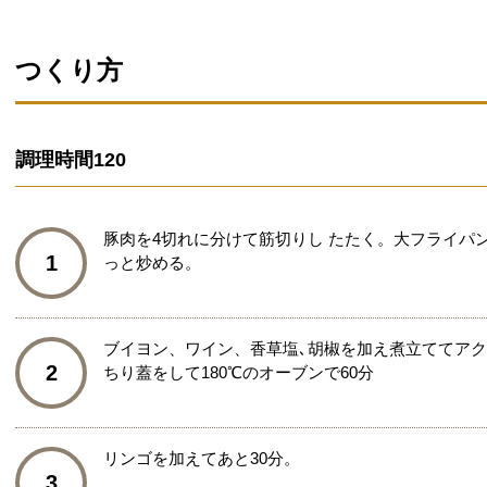
つくり方
調理時間
120
豚肉を4切れに分けて筋切りし たたく。大フライパ
1
っと炒める。
ブイヨン、ワイン、香草塩､胡椒を加え煮立ててア
2
ちり蓋をして180℃のオーブンで60分
リンゴを加えてあと30分。
3