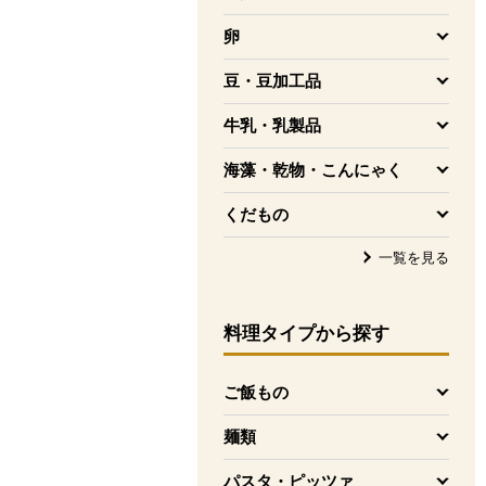
を開く
卵
を開く
豆・豆加工品
を開く
牛乳・乳製品
を開く
海藻・乾物・こんにゃく
を開く
くだもの
を開く
一覧を見る
料理タイプ
から探す
ご飯もの
を開く
麺類
を開く
パスタ・ピッツァ