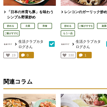
「日本の米育ち豚」を味わう
レンコンのガーリック炒
シンプル野菜炒め
炒める
主菜
和食
炒める
ご飯がすすむ
副菜
ご飯がすすむ
もう一品
生活クラブカタ
生活クラブカタ
ログさん
ログさん
コメント：
0
件。コメントを見る。
コメント：
1
件。コメント
お気に入り登録：
19
お気に入り登録：
330
人が登録
人が登録
関連コラム