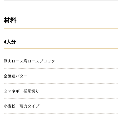
材料
4人分
豚肉ロース肩ロースブロック
全酪連バター
タマネギ 櫛形切り
小麦粉 薄力タイプ