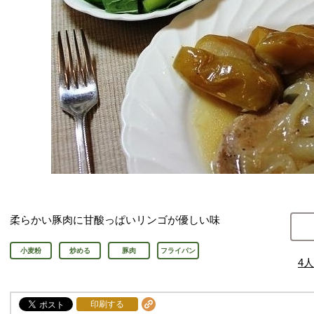
柔らかい豚肉に甘酸っぱいリンゴが優しい味
小麦粉
炒める
豚肉
フライパン
4
人
印刷する