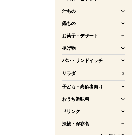
を開く
汁もの
を開く
鍋もの
を開く
お菓子・デザート
を開く
揚げ物
を開く
パン・サンドイッチ
を開く
サラダ
子ども・高齢者向け
を開く
おうち調味料
を開く
ドリンク
を開く
漬物・保存食
を開く