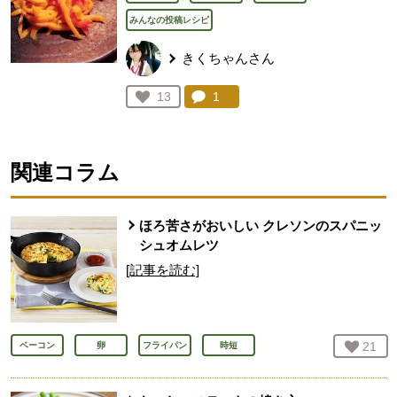
みんなの投稿レシピ
きくちゃんさん
コメント：
1
件。コメントを見る。
お気に入り登録：
13
人が登録
関連コラム
ほろ苦さがおいしい クレソンのスパニッ
シュオムレツ
[記事を読む]
お気
21
人
ベーコン
卵
フライパン
時短