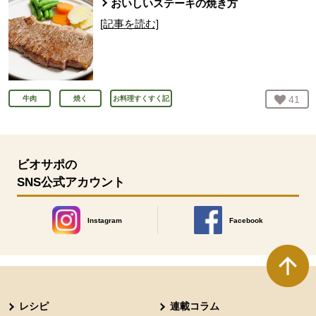
おいしいステーキの焼き方
[記事を読む]
お気
41
人
牛肉
焼く
お料理すくすく記
ビオサポの
SNS公式アカウント
Instagram
Facebook
別のウィンドウで開きます。
別のウィンドウで開きます
本文ここまで。
ここから共通フッターメニューです。
レシピ
連載コラム