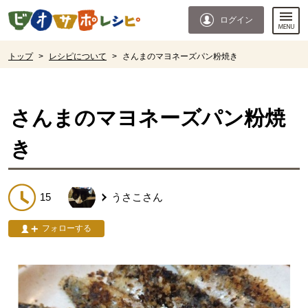
本文へジャンプする。
ページの先頭です。
ログイン
ここからサイト内共通メニューです。
サイト内共通メニューをスキップする
サイト内共通メニューここまで。
ここから現在位置です。
トップ
>
レシピについて
>
さんまのマヨネーズパン粉焼き
現在位置ここまで
さんまのマヨネーズパン粉焼
き
15
うさこ
さん
フォローする