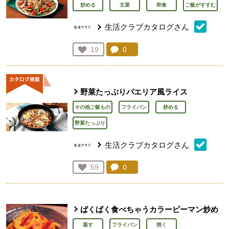
炒める
主菜
和食
ご飯がすすむ
生活クラブカタログさん
コメント：
0
件。コメントを見る。
お気に入り登録：
19
人が登録
野菜たっぷりパエリア風ライス
その他ご飯もの
フライパン
炒める
野菜たっぷり
生活クラブカタログさん
コメント：
0
件。コメントを見る。
お気に入り登録：
59
人が登録
ばくばく食べちゃうカラーピーマン炒め
蒸す
フライパン
焼く