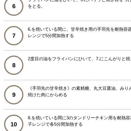
6
をとる。
6.を焼いている間に、甘辛焼き用の手羽先を耐熱容
7
レンジで5分間加熱する
2度目の油をフライパンにひいて、7.にこんがりと
8
《手羽先の甘辛焼き》の素精糖、丸大豆醤油、みり
9
焼けた肉にからめる
8.を焼いている間に3のタンドリーチキン用を耐熱
10
子レンジで各5分間加熱する