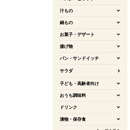
を開く
汁もの
を開く
鍋もの
を開く
お菓子・デザート
を開く
揚げ物
を開く
パン・サンドイッチ
を開く
サラダ
子ども・高齢者向け
を開く
おうち調味料
を開く
ドリンク
を開く
漬物・保存食
を開く