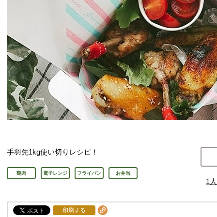
手羽先1kg使い切りレシピ！
鶏肉
電子レンジ
フライパン
お弁当
1
人
印刷する