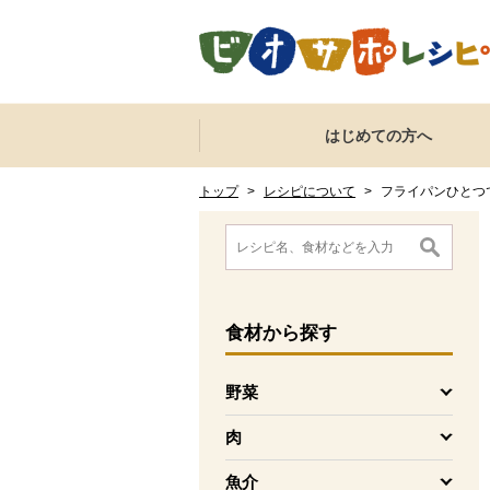
本文へジャンプする。
ページの先頭です。
ここからサイト内共通メニューです。
サイト内共通メニューをスキップする
はじめての方へ
サイト内共通メニューここまで。
ここから現在位置です。
現在位置ここまで
トップ
>
レシピについて
>
フライパンひとつ
ここから消費材検索メニューです。
消費材検索メニューここまで。
ここから本文です。
食材
から探す
野菜
を開く
肉
を開く
魚介