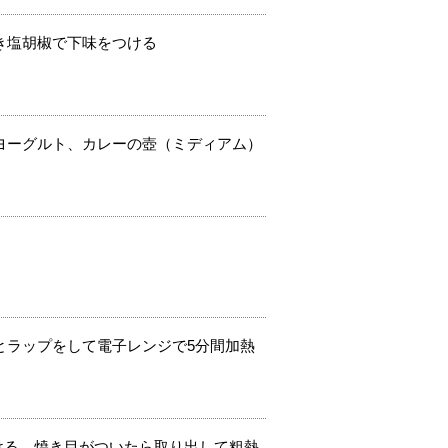
き塩胡椒で下味をつける
ヨーグルト、カレーの壺（ミディアム）
とラップをして電子レンジで5分間加熱
ける。焼き目がついたら取り出して粗熱