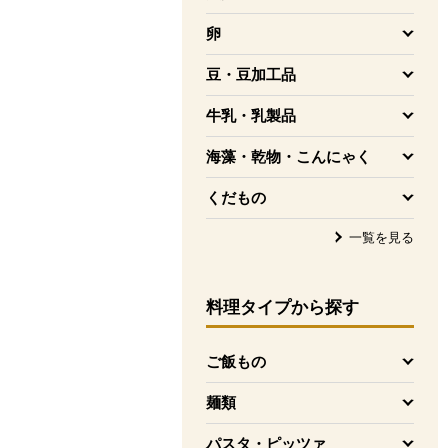
を開く
卵
を開く
豆・豆加工品
を開く
牛乳・乳製品
を開く
海藻・乾物・こんにゃく
を開く
くだもの
を開く
一覧を見る
料理タイプ
から探す
ご飯もの
を開く
麺類
を開く
パスタ・ピッツァ