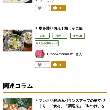
コメント：
0
件。コメントを見る。
お気に入り登録：
99
人が登録
夏を乗り切れ！梅しそご飯
大葉
梅干し
混ぜご飯
みんなの投稿レシピ
bee&momo-muさん
コメント：
0
件。コメントを見る。
お気に入り登録：
20
人が登録
関連コラム
マンネリ解消＆バランスアップの献立づ
くり 「食材」「調理法」「味つけ」を