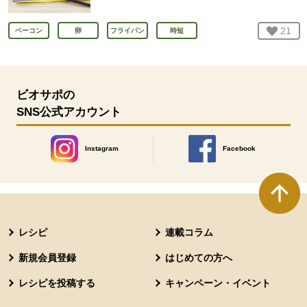
お気
21
人
ベーコン
卵
フライパン
時短
ビオサポの
SNS公式アカウント
Instagram
Facebook
別のウィンドウで開きます。
別のウィンドウで開きます
本文ここまで。
ここから共通フッターメニューです。
レシピ
連載コラム
新規会員登録
はじめての方へ
レシピを投稿する
キャンペーン・イベント