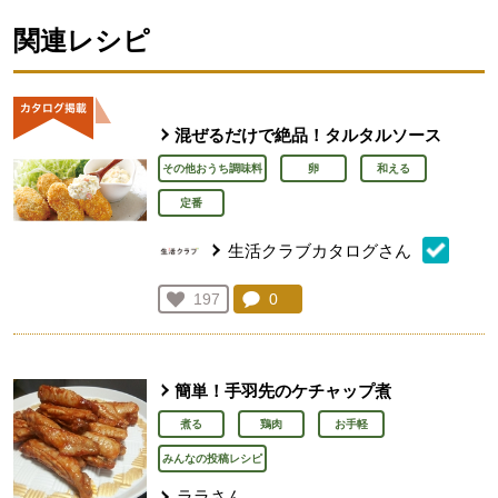
関連レシピ
混ぜるだけで絶品！タルタルソース
その他おうち調味料
卵
和える
定番
生活クラブカタログさん
コメント：
0
件。コメントを見る。
お気に入り登録：
197
人が登録
簡単！手羽先のケチャップ煮
煮る
鶏肉
お手軽
みんなの投稿レシピ
ララさん