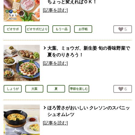
ちょっと変えればＯＫ！
[記事を読む]
お気
5
人
ビオサポ
ビオサポだより
もう一品
お手軽
大葉、ミョウガ、新生姜 旬の香味野菜で
夏をのりきろう！
[記事を読む]
お気
6
人
しょうが
大葉
夏
季節を楽しむ
ほろ苦さがおいしい クレソンのスパニッ
シュオムレツ
[記事を読む]