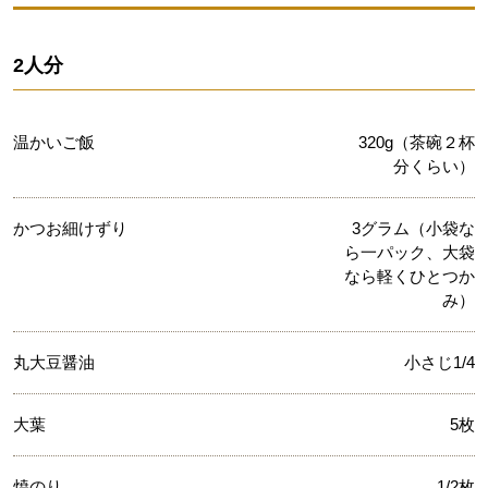
2人分
温かいご飯
320g（茶碗２杯
分くらい）
かつお細けずり
3グラム（小袋な
ら一パック、大袋
なら軽くひとつか
み）
丸大豆醤油
小さじ1/4
大葉
5枚
焼のり
1/2枚