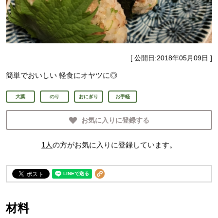
[ 公開日:
2018年05月09日
]
簡単でおいしい 軽食にオヤツに◎
大葉
のり
おにぎり
お手軽
お気に入りに登録する
1
人
の方がお気に入りに登録しています。
材料