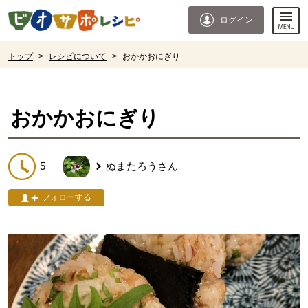
本文へジャンプする。
ページの先頭です。
ログイン
ここからサイト内共通メニューです。
サイト内共通メニューをスキップする
サイト内共通メニューここまで。
ここから現在位置です。
トップ
>
レシピについて
>
おかかおにぎり
現在位置ここまで
おかかおにぎり
5
ぬまたろう
さん
フォローする