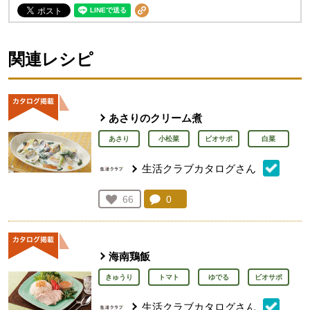
関連レシピ
あさりのクリーム煮
あさり
小松菜
ビオサポ
白菜
生活クラブカタログさん
コメント：
0
件。コメントを見る。
お気に入り登録：
66
人が登録
海南鶏飯
きゅうり
トマト
ゆでる
ビオサポ
生活クラブカタログさん