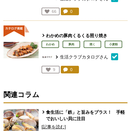
コメント：
0
件。コメントを見る。
お気に入り登録：
66
人が登録
わかめの豚肉くるくる照り焼き
わかめ
豚肉
焼く
小麦粉
生活クラブカタログさん
コメント：
0
件。コメントを見る。
お気に入り登録：
9
人が登録
関連コラム
食生活に「鉄」と旨みをプラス！ 手軽
でおいしい貝に注目
[記事を読む]