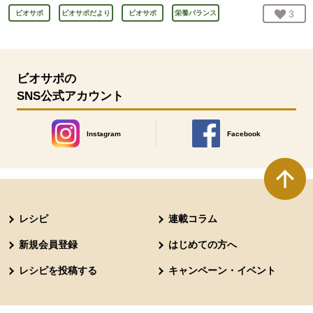
お気
3
人
ビオサポ
ビオサポだより
ビオサポ
栄養バランス
ビオサポの
SNS公式アカウント
Instagram
Facebook
別のウィンドウで開きます。
別のウィンドウで開きます
本文ここまで。
ここから共通フッターメニューです。
レシピ
連載コラム
新規会員登録
はじめての方へ
レシピを投稿する
キャンペーン・イベント