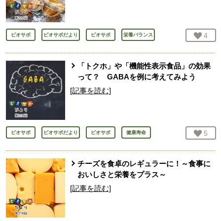
お気
4
人
ビオサポ
ビオサポだより
ビオサポ
栄養バランス
「トクホ」や「機能性表示食品」の効果
って？ GABAを例に考えてみよう
[記事を読む]
お気
5
人
ビオサポ
ビオサポだより
ビオサポ
健康寿命
チーズを食卓のレギュラーに！～食事に
おいしさと栄養をプラス～
[記事を読む]