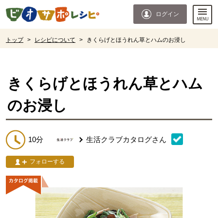
本文へジャンプする。
ページの先頭です。
ログイン
ここからサイト内共通メニューです。
サイト内共通メニューをスキップする
サイト内共通メニューここまで。
ここから現在位置です。
トップ
>
レシピについて
>
きくらげとほうれん草とハムのお浸し
現在位置ここまで
きくらげとほうれん草とハム
のお浸し
10分
生活クラブカタログ
さん
フォローする