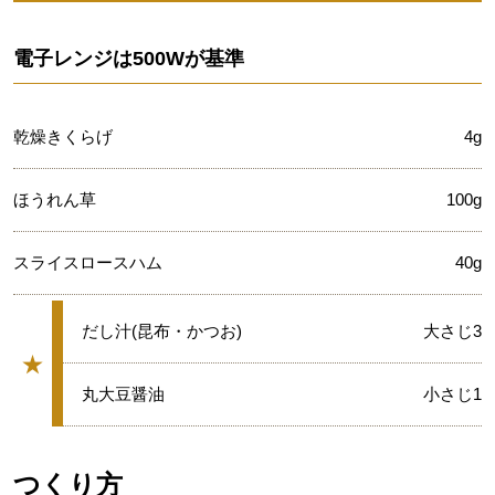
電子レンジは500Wが基準
乾燥きくらげ
4g
ほうれん草
100g
スライスロースハム
40g
★
だし汁(昆布・かつお)
大さじ3
★
グループ
★
丸大豆醤油
小さじ1
つくり方