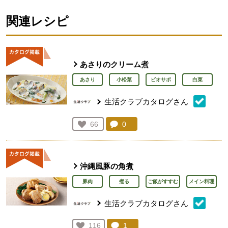
関連レシピ
あさりのクリーム煮
あさり
小松菜
ビオサポ
白菜
生活クラブカタログさん
コメント：
0
件。コメントを見る。
お気に入り登録：
66
人が登録
沖縄風豚の角煮
豚肉
煮る
ご飯がすすむ
メイン料理
生活クラブカタログさん
コメント：
1
件。コメントを見る。
お気に入り登録：
116