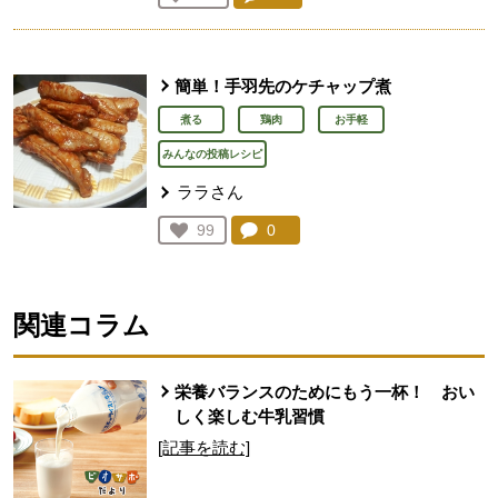
人が登録
簡単！手羽先のケチャップ煮
煮る
鶏肉
お手軽
みんなの投稿レシピ
ララさん
コメント：
0
件。コメントを見る。
お気に入り登録：
99
人が登録
関連コラム
栄養バランスのためにもう一杯！ おい
しく楽しむ牛乳習慣
[記事を読む]