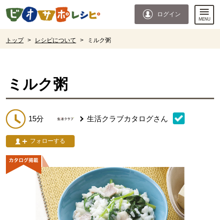
本文へジャンプする。
ページの先頭です。
ログイン
ここからサイト内共通メニューです。
サイト内共通メニューをスキップする
サイト内共通メニューここまで。
ここから現在位置です。
トップ
>
レシピについて
>
ミルク粥
現在位置ここまで
ミルク粥
15分
生活クラブカタログ
さん
フォローする