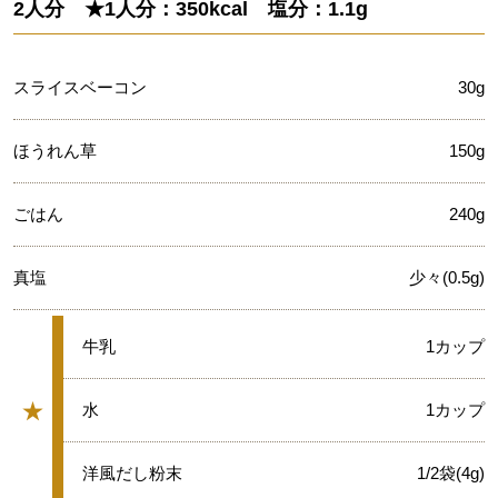
2人分 ★1人分：350kcal 塩分：1.1g
スライスベーコン
30g
ほうれん草
150g
ごはん
240g
真塩
少々(0.5g)
★
牛乳
1カップ
★
★
水
1カップ
グループ
★
洋風だし粉末
1/2袋(4g)