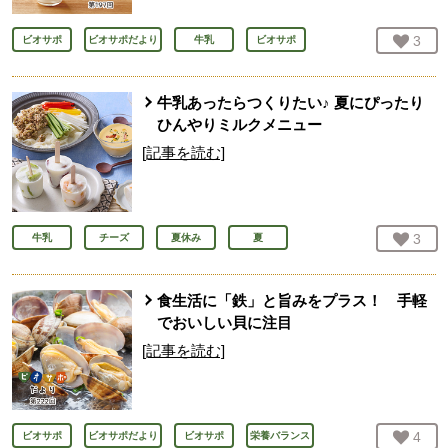
お気
3
人
ビオサポ
ビオサポだより
牛乳
ビオサポ
牛乳あったらつくりたい♪ 夏にぴったり
ひんやりミルクメニュー
[記事を読む]
お気
3
人
牛乳
チーズ
夏休み
夏
食生活に「鉄」と旨みをプラス！ 手軽
でおいしい貝に注目
[記事を読む]
お気
4
人
ビオサポ
ビオサポだより
ビオサポ
栄養バランス