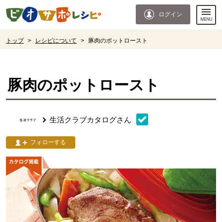
本文へジャンプする。
ページの先頭です。
ログイン
ここからサイト内共通メニューです。
サイト内共通メニューをスキップする
サイト内共通メニューここまで。
ここから現在位置です。
トップ
>
レシピについて
>
豚肉のポットロースト
現在位置ここまで
豚肉のポットロースト
生活クラブカタログ
さん
フォローする