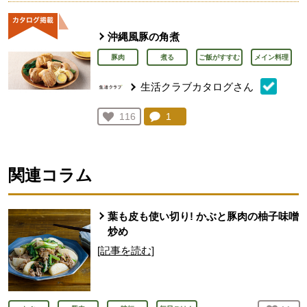
沖縄風豚の角煮
豚肉
煮る
ご飯がすすむ
メイン料理
生活クラブカタログさん
コメント：
1
件。コメントを見る。
お気に入り登録：
116
人が登録
関連コラム
葉も皮も使い切り! かぶと豚肉の柚子味噌
炒め
[記事を読む]