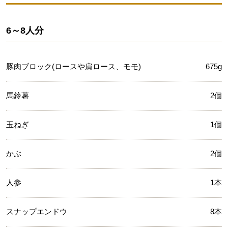
6～8人分
豚肉ブロック(ロースや肩ロース、モモ)
675g
馬鈴薯
2個
玉ねぎ
1個
かぶ
2個
人参
1本
スナップエンドウ
8本