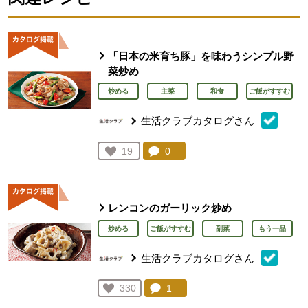
「日本の米育ち豚」を味わうシンプル野
菜炒め
炒める
主菜
和食
ご飯がすすむ
生活クラブカタログさん
コメント：
0
件。コメントを見る。
お気に入り登録：
19
人が登録
レンコンのガーリック炒め
炒める
ご飯がすすむ
副菜
もう一品
生活クラブカタログさん
コメント：
1
件。コメントを見る。
お気に入り登録：
330
人が登録