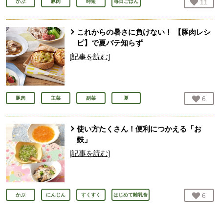
お気
11
人
かぶ
豚肉
時短
毎日ごはん
これからの暑さに負けない！ 【豚肉レシ
ピ】で夏バテ知らず
[記事を読む]
お気
6
人
豚肉
主菜
副菜
夏
使い方たくさん！便利につかえる「お
麩」
[記事を読む]
お気
6
人
かぶ
にんじん
すくすく
はじめて離乳食