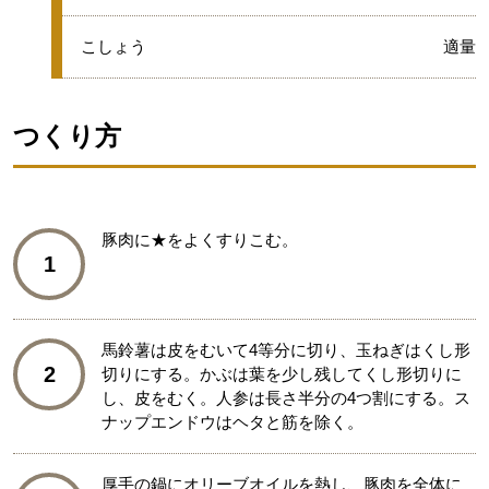
●
こしょう
適量
つくり方
豚肉に★をよくすりこむ。
1
馬鈴薯は皮をむいて4等分に切り、玉ねぎはくし形
2
切りにする。かぶは葉を少し残してくし形切りに
し、皮をむく。人参は長さ半分の4つ割にする。ス
ナップエンドウはヘタと筋を除く。
厚手の鍋にオリーブオイルを熱し、豚肉を全体に