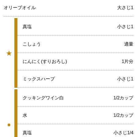
オリーブオイル
大さじ1
★
真塩
小さじ1
★
こしょう
適量
★
グループ
★
にんにく(すりおろし)
1片分
★
ミックスハーブ
小さじ1
●
クッキングワイン白
1/2カップ
●
水
1/2カップ
●
グループ
●
真塩
小さじ1/4