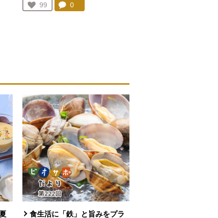
コメント：
0
件。コメントを見る。
お気に入り登録：
99
人が登録
を見る。
夏
食生活に「鉄」と旨みをプラ