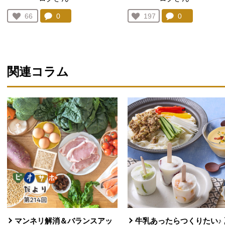
コメント：
0
件。コメントを見る。
コメント：
0
件。コメント
お気に入り登録：
66
お気に入り登録：
197
人が登録
人が登録
関連コラム
マンネリ解消＆バランスアッ
牛乳あったらつくりたい♪ 