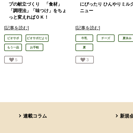
プの献立づくり 「食材」
にぴったり ひんやりミル
「調理法」「味つけ」をちょ
ニュー
っと変えればＯＫ！
[記事を読む]
[記事を読む]
ビオサポ
ビオサポだより
牛乳
チーズ
夏休み
もう一品
お手軽
夏
お気に入り登録：
5
人が登録
お気に入り登録：
3
人が登録
連載コラム
新規