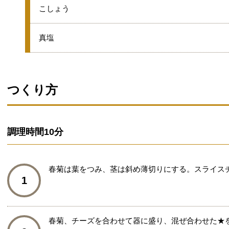
グループ
★
こしょう
★
真塩
つくり方
調理時間
10分
春菊は葉をつみ、茎は斜め薄切りにする。スライスチ
1
春菊、チーズを合わせて器に盛り、混ぜ合わせた★