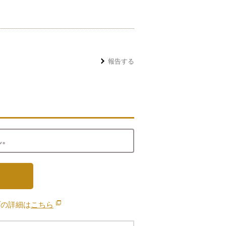
報告する
ん。
ブの詳細は
こちら
別のウィンドウで開きます。