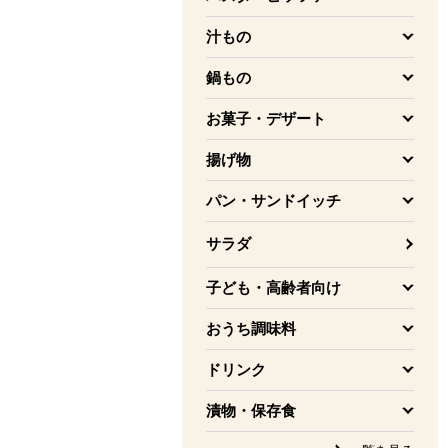
を開く
汁もの
を開く
鍋もの
を開く
お菓子・デザート
を開く
揚げ物
を開く
パン・サンドイッチ
を開く
サラダ
子ども・高齢者向け
を開く
おうち調味料
を開く
ドリンク
を開く
漬物・保存食
を開く