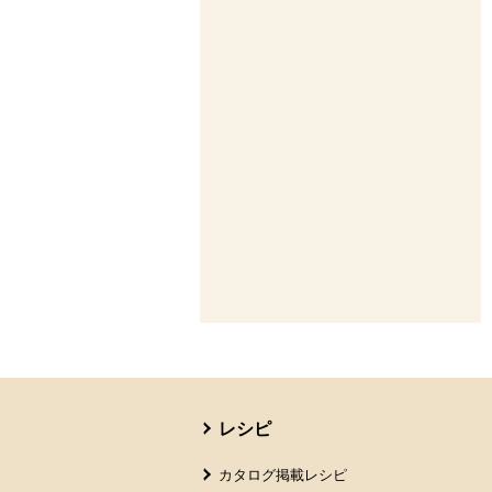
本文ここまで。
ここから共通フッターメニューです。
レシピ
カタログ掲載レシピ