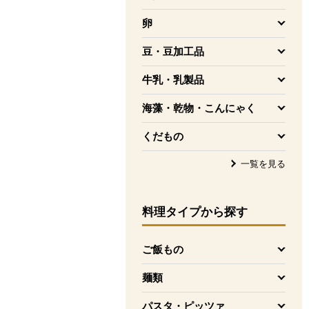
を開く
卵
を開く
豆・豆加工品
を開く
牛乳・乳製品
を開く
海藻・乾物・こんにゃく
を開く
くだもの
を開く
一覧を見る
料理タイプ
から探す
ご飯もの
を開く
麺類
を開く
パスタ・ピッツァ