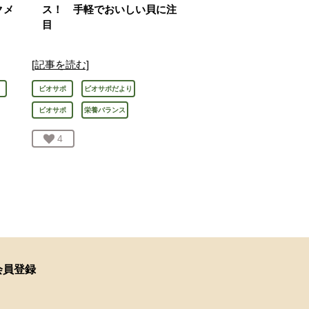
クメ
ス！ 手軽でおいしい貝に注
目
[記事を読む]
ビオサポ
ビオサポだより
ビオサポ
栄養バランス
お気に入り登録：
4
人が登録
会員登録