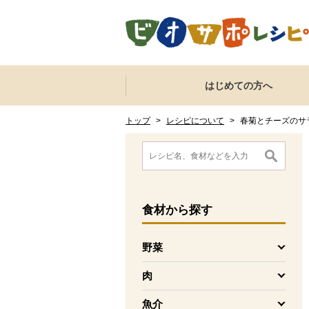
本文へジャンプする。
ページの先頭です。
ここからサイト内共通メニューです。
サイト内共通メニューをスキップする
はじめての方へ
サイト内共通メニューここまで。
ここから現在位置です。
現在位置ここまで
トップ
>
レシピについて
>
春菊とチーズのサ
ここから消費材検索メニューです。
消費材検索メニューここまで。
ここから本文です。
食材
から探す
野菜
を開く
肉
を開く
魚介