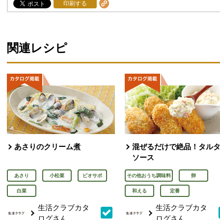
印刷する
関連レシピ
あさりのクリーム煮
混ぜるだけで絶品！タル
ソース
あさり
小松菜
ビオサポ
その他おうち調味料
卵
白菜
和える
定番
生活クラブカタ
生活クラブカタ
ログさん
ログさん