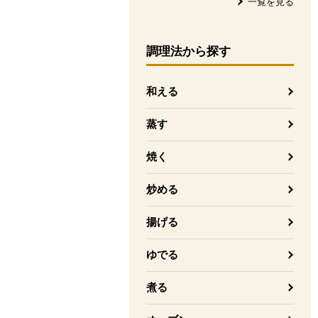
一覧を見る
調理法
から探す
和える
蒸す
焼く
炒める
揚げる
ゆでる
煮る