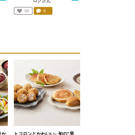
ログさん
を見る。
コメント：
0
件。コメントを見る。
お気に入り登録：
66
人が登録
りか
コロンとかわいい♪ 旬の“里