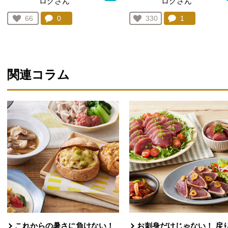
ログさん
ログさん
コメント：
0
件。コメントを見る。
コメント：
1
件。コメント
お気に入り登録：
66
お気に入り登録：
330
人が登録
人が登録
関連コラム
これからの暑さに負けない！
お刺身だけじゃない！ 戻