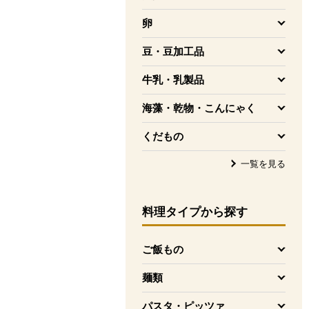
を開く
卵
を開く
豆・豆加工品
を開く
牛乳・乳製品
を開く
海藻・乾物・こんにゃく
を開く
くだもの
を開く
一覧を見る
料理タイプ
から探す
ご飯もの
を開く
麺類
を開く
パスタ・ピッツァ