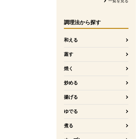
一覧を見る
調理法
から探す
和える
蒸す
焼く
炒める
揚げる
ゆでる
煮る