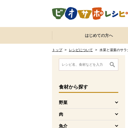
本文へジャンプする。
ページの先頭です。
ここからサイト内共通メニューです。
サイト内共通メニューをスキップする
はじめての方へ
サイト内共通メニューここまで。
ここから現在位置です。
現在位置ここまで
トップ
>
レシピについて
>
水菜と湯葉のサラ
ここから消費材検索メニューです。
消費材検索メニューここまで。
ここから本文です。
食材
から探す
野菜
を開く
肉
を開く
魚介