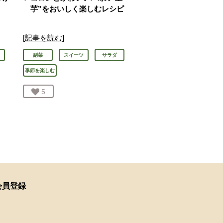
芋”をおいしく楽しむレシピ
[記事を読む]
副菜
スイーツ
サラダ
季節を楽しむ
お気に入り登録：
5
人が登録
会員登録