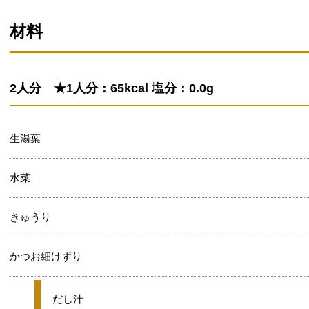
材料
2人分 ★1人分：65kcal 塩分：0.0g
生湯葉
水菜
きゅうり
かつお細けずり
★
だし汁