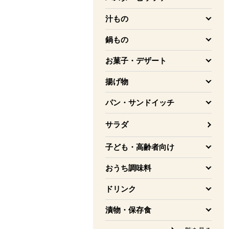
を開く
汁もの
を開く
鍋もの
を開く
お菓子・デザート
を開く
揚げ物
を開く
パン・サンドイッチ
を開く
サラダ
子ども・高齢者向け
を開く
おうち調味料
を開く
ドリンク
を開く
漬物・保存食
を開く