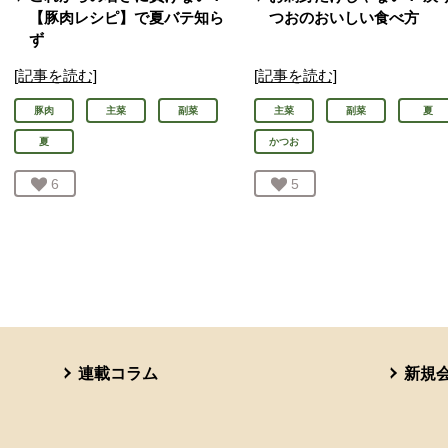
【豚肉レシピ】で夏バテ知ら
つおのおいしい食べ方
ず
[記事を読む]
[記事を読む]
豚肉
主菜
副菜
主菜
副菜
夏
夏
かつお
お気に入り登録：
6
人が登録
お気に入り登録：
5
人が登録
連載コラム
新規