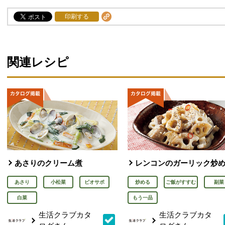
印刷する
関連レシピ
あさりのクリーム煮
レンコンのガーリック炒
あさり
小松菜
ビオサポ
炒める
ご飯がすすむ
副菜
白菜
もう一品
生活クラブカタ
生活クラブカタ