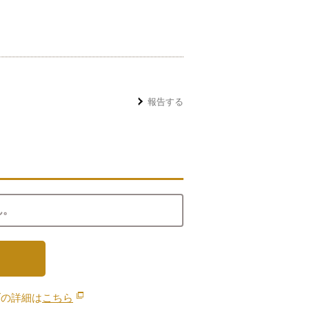
報告する
ん。
ブの詳細は
こちら
別のウィンドウで開きます。