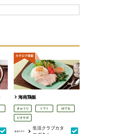
め
海南鶏飯
きゅうり
トマト
ゆでる
ビオサポ
生活クラブカタ