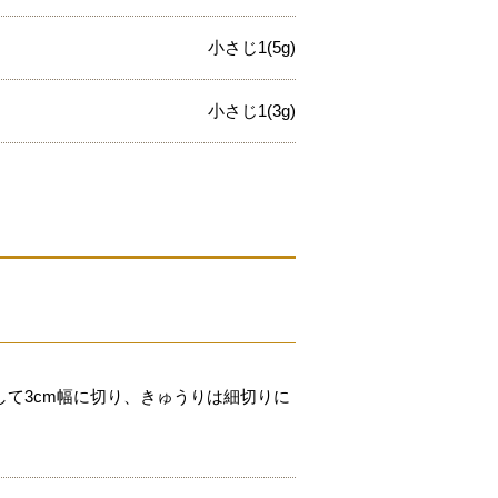
小さじ1(5g)
小さじ1(3g)
て3cm幅に切り、きゅうりは細切りに