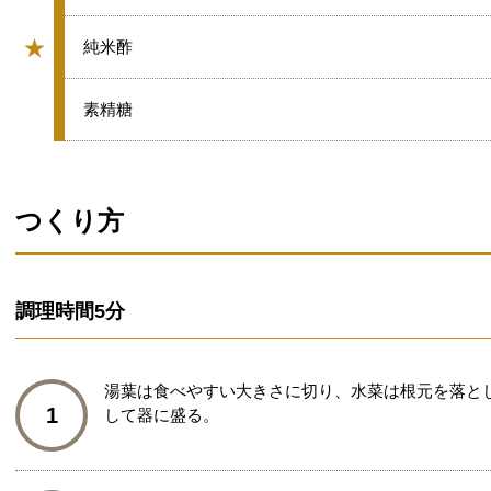
★
★
純米酢
グループ
★
素精糖
つくり方
調理時間
5分
湯葉は食べやすい大きさに切り、水菜は根元を落とし
1
して器に盛る。