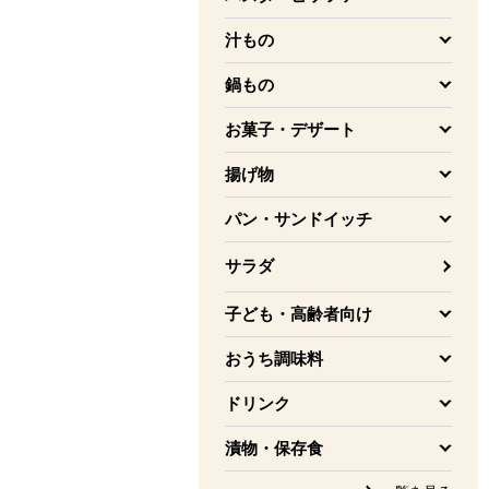
を開く
汁もの
を開く
鍋もの
を開く
お菓子・デザート
を開く
揚げ物
を開く
パン・サンドイッチ
を開く
サラダ
子ども・高齢者向け
を開く
おうち調味料
を開く
ドリンク
を開く
漬物・保存食
を開く