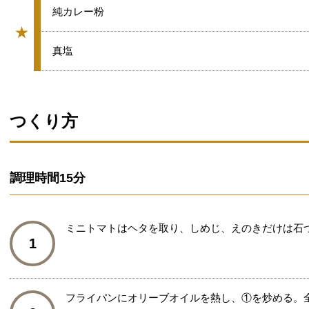
★
純カレー粉
★
グループ
★
真塩
つくり方
調理時間
15分
ミニトマトはヘタを取り、しめじ、えのきだけは石
1
フライパンにオリーブオイルを熱し、①を炒める。