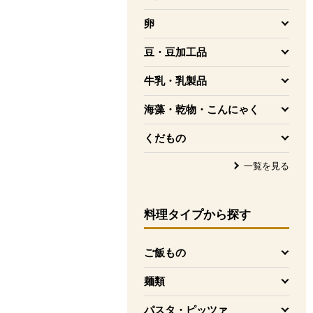
を開く
卵
を開く
豆・豆加工品
を開く
牛乳・乳製品
を開く
海藻・乾物・こんにゃく
を開く
くだもの
を開く
一覧を見る
料理タイプ
から探す
ご飯もの
を開く
麺類
を開く
パスタ・ピッツァ