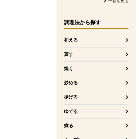
一覧を見る
調理法
から探す
和える
蒸す
焼く
炒める
揚げる
ゆでる
煮る