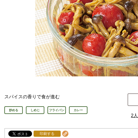
スパイスの香りで食が進む
炒める
しめじ
フライパン
カレー
2
人
印刷する