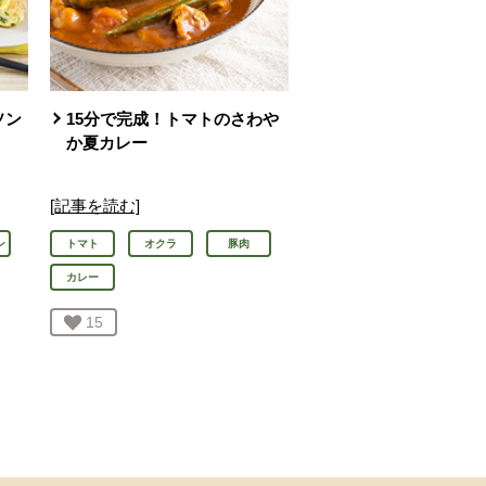
ソン
15分で完成！トマトのさわや
か夏カレー
[記事を読む]
ン
トマト
オクラ
豚肉
カレー
お気に入り登録：
15
人が登録