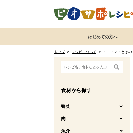
本文へジャンプする。
ページの先頭です。
ここからサイト内共通メニューです。
サイト内共通メニューをスキップする
はじめての方へ
サイト内共通メニューここまで。
ここから現在位置です。
現在位置ここまで
トップ
>
レシピについて
>
ミニトマトときの
ここから消費材検索メニューです。
消費材検索メニューここまで。
ここから本文です。
食材
から探す
野菜
を開く
肉
を開く
魚介