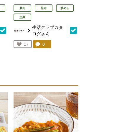
豚肉
昆布
炒める
主菜
生活クラブカタ
ログさん
を見る。
コメント：
0
件。コメントを見る。
お気に入り登録：
17
人が登録