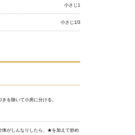
小さじ1
小さじ1/3
づきを除いて小房に分ける。
全体がしんなりしたら、★を加えて炒め