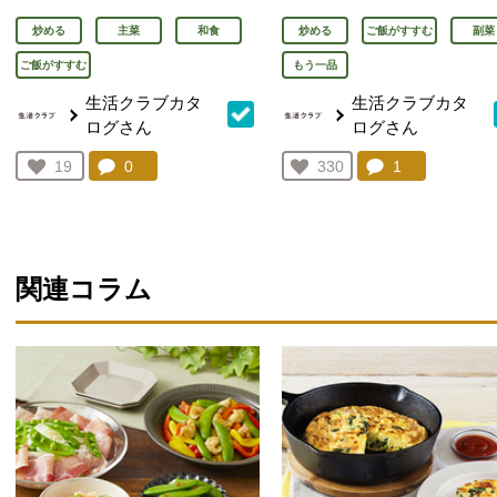
炒める
主菜
和食
炒める
ご飯がすすむ
副菜
ご飯がすすむ
もう一品
生活クラブカタ
生活クラブカタ
ログさん
ログさん
コメント：
0
件。コメントを見る。
コメント：
1
件。コメント
お気に入り登録：
19
お気に入り登録：
330
人が登録
人が登録
関連コラム