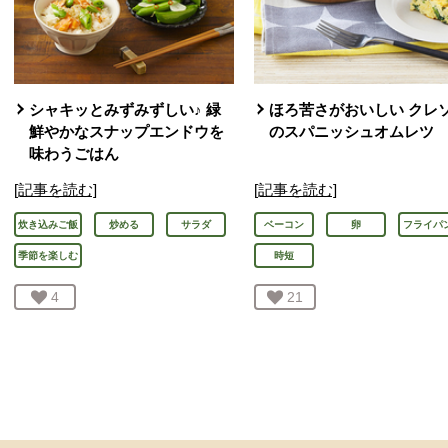
シャキッとみずみずしい♪ 緑
ほろ苦さがおいしい クレ
鮮やかなスナップエンドウを
のスパニッシュオムレツ
味わうごはん
[記事を読む]
[記事を読む]
炊き込みご飯
炒める
サラダ
ベーコン
卵
フライパ
季節を楽しむ
時短
お気に入り登録：
4
人が登録
お気に入り登録：
21
人が登録