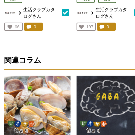
生活クラブカタ
生活クラブカタ
ログさん
ログさん
コメント：
0
件。コメントを見る。
コメント：
0
件。コメント
お気に入り登録：
66
お気に入り登録：
197
人が登録
人が登録
関連コラム