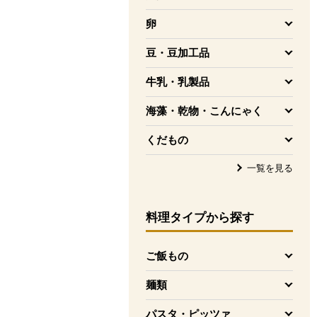
を開く
卵
を開く
豆・豆加工品
を開く
牛乳・乳製品
を開く
海藻・乾物・こんにゃく
を開く
くだもの
を開く
一覧を見る
料理タイプ
から探す
ご飯もの
を開く
麺類
を開く
パスタ・ピッツァ