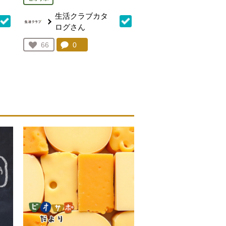
生活クラブカタ
ログさん
を見る。
コメント：
0
件。コメントを見る。
お気に入り登録：
66
人が登録