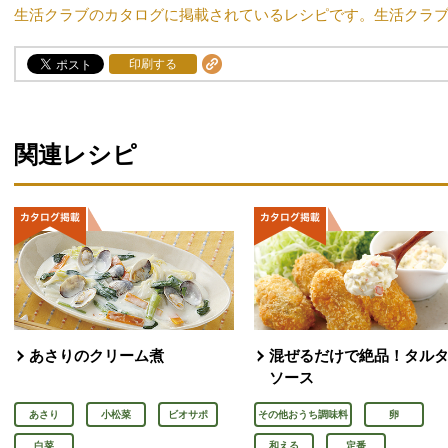
生活クラブのカタログに掲載されているレシピです。生活クラ
印刷する
関連レシピ
あさりのクリーム煮
混ぜるだけで絶品！タル
ソース
あさり
小松菜
ビオサポ
その他おうち調味料
卵
白菜
和える
定番