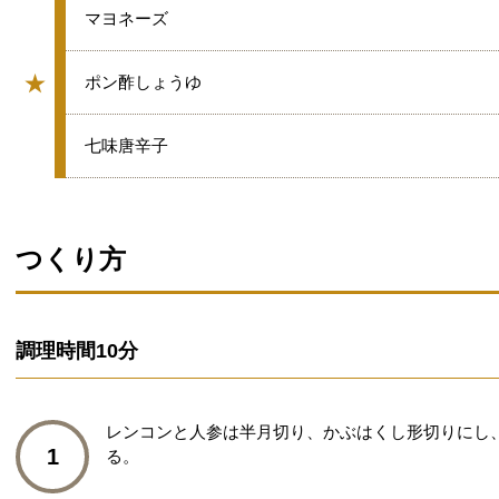
★
マヨネーズ
★
★
ポン酢しょうゆ
グループ
★
七味唐辛子
つくり方
調理時間
10分
レンコンと人参は半月切り、かぶはくし形切りにし
1
る。