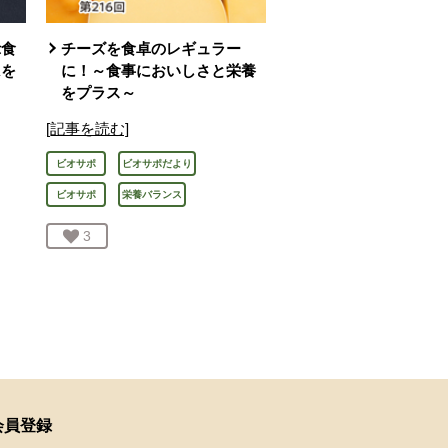
示食
チーズを食卓のレギュラー
Aを
に！～食事においしさと栄養
をプラス～
[記事を読む]
ビオサポ
ビオサポだより
ビオサポ
栄養バランス
お気に入り登録：
3
人が登録
会員登録