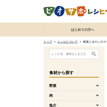
本文へジャンプする。
ページの先頭です。
ここからサイト内共通メニューです。
サイト内共通メニューをスキップする
はじめての方へ
サイト内共通メニューここまで。
ここから現在位置です。
現在位置ここまで
トップ
>
レシピについて
>
根菜ときのこのマ
ここから消費材検索メニューです。
消費材検索メニューここまで。
ここから本文です。
食材
から探す
野菜
を開く
肉
を開く
魚介