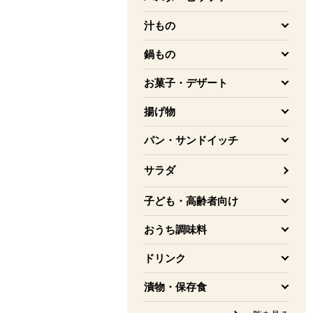
を開く
汁もの
を開く
鍋もの
を開く
お菓子・デザート
を開く
揚げ物
を開く
パン・サンドイッチ
を開く
サラダ
子ども・高齢者向け
を開く
おうち調味料
を開く
ドリンク
を開く
漬物・保存食
を開く