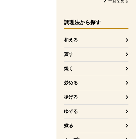
一覧を見る
調理法
から探す
和える
蒸す
焼く
炒める
揚げる
ゆでる
煮る