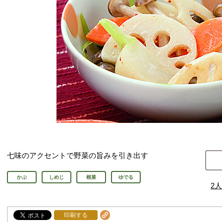
七味のアクセントで野菜の旨みを引き出す
かぶ
しめじ
根菜
ゆでる
2
人
印刷する