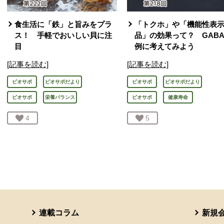
食生活に「鉄」と旨みをプラ
「トクホ」や「機能性表
ス！ 手軽でおいしい貝に注
品」の効果って？ GAB
目
例に考えてみよう
[記事を読む]
[記事を読む]
ビオサポ
ビオサポだより
ビオサポ
ビオサポだより
ビオサポ
栄養バランス
ビオサポ
健康寿命
お気に入り登録：
4
人が登録
お気に入り登録：
5
人が登録
連載コラム
新規