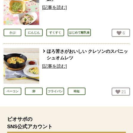
[記事を読む]
お気
6
人
かぶ
にんじん
すくすく
はじめて離乳食
ほろ苦さがおいしい クレソンのスパニッ
シュオムレツ
[記事を読む]
お気
21
人
ベーコン
卵
フライパン
時短
ビオサポの
SNS公式アカウント