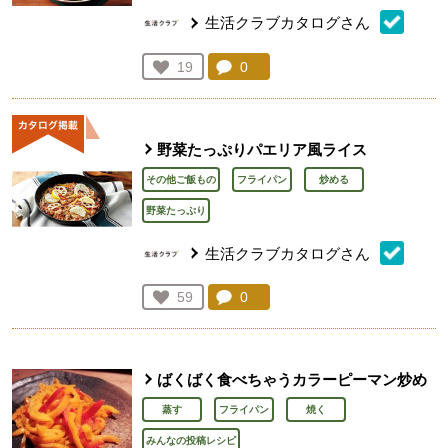
生活クラブカタログさん
コメント：
0
件。コメントを見る。
お気に入り登録：
19
人が登録
野菜たっぷりパエリア風ライス
その他ご飯もの
フライパン
炒める
野菜たっぷり
生活クラブカタログさん
コメント：
0
件。コメントを見る。
お気に入り登録：
59
人が登録
ばくばく食べちゃうカラーピーマン炒め
蒸す
フライパン
焼く
みんなの投稿レシピ