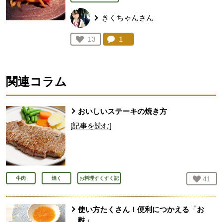
きくちゃんさん
コメント：
1
件。コメントを見る。
お気に入り登録：
13
人が登録
関連コラム
おいしいステーキの焼き方
[記事を読む]
お気
41
人
牛肉
焼く
お料理すくすく記
使い方たくさん！便利につかえる「お
麩」