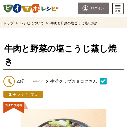
本文へジャンプする。
ページの先頭です。
ログイン
ここからサイト内共通メニューです。
サイト内共通メニューをスキップする
サイト内共通メニューここまで。
ここから現在位置です。
トップ
>
レシピについて
>
牛肉と野菜の塩こうじ蒸し焼き
現在位置ここまで
牛肉と野菜の塩こうじ蒸し焼
き
20分
生活クラブカタログ
さん
フォローする