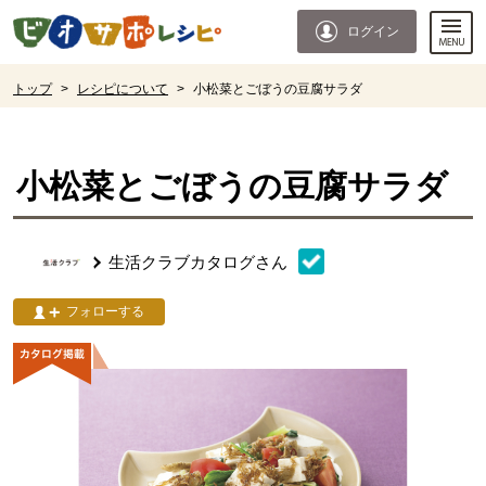
本文へジャンプする。
ページの先頭です。
ログイン
ここからサイト内共通メニューです。
サイト内共通メニューをスキップする
サイト内共通メニューここまで。
ここから現在位置です。
トップ
>
レシピについて
>
小松菜とごぼうの豆腐サラダ
現在位置ここまで
小松菜とごぼうの豆腐サラダ
生活クラブカタログ
さん
フォローする