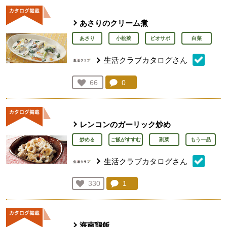
あさりのクリーム煮
あさり
小松菜
ビオサポ
白菜
生活クラブカタログさん
コメント：
0
件。コメントを見る。
お気に入り登録：
66
人が登録
レンコンのガーリック炒め
炒める
ご飯がすすむ
副菜
もう一品
生活クラブカタログさん
コメント：
1
件。コメントを見る。
お気に入り登録：
330
人が登録
海南鶏飯