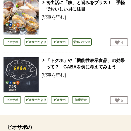
食生活に「鉄」と旨みをプラス！ 手軽
でおいしい貝に注目
[記事を読む]
お気
4
人
ビオサポ
ビオサポだより
ビオサポ
栄養バランス
「トクホ」や「機能性表示食品」の効果
って？ GABAを例に考えてみよう
[記事を読む]
お気
5
人
ビオサポ
ビオサポだより
ビオサポ
健康寿命
ビオサポの