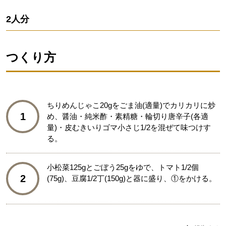
2人分
つくり方
ちりめんじゃこ20gをごま油(適量)でカリカリに炒
1
め、醤油・純米酢・素精糖・輪切り唐辛子(各適
量)・皮むきいりゴマ小さじ1/2を混ぜて味つけす
る。
小松菜125gとごぼう25gをゆで、トマト1/2個
2
(75g)、豆腐1/2丁(150g)と器に盛り、①をかける。