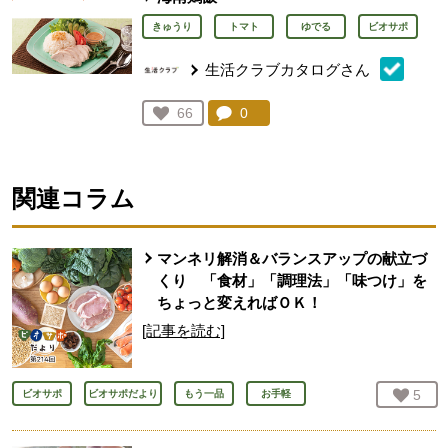
きゅうり
トマト
ゆでる
ビオサポ
生活クラブカタログさん
コメント：
0
件。コメントを見る。
お気に入り登録：
66
人が登録
関連コラム
マンネリ解消＆バランスアップの献立づ
くり 「食材」「調理法」「味つけ」を
ちょっと変えればＯＫ！
[記事を読む]
お気
5
人
ビオサポ
ビオサポだより
もう一品
お手軽